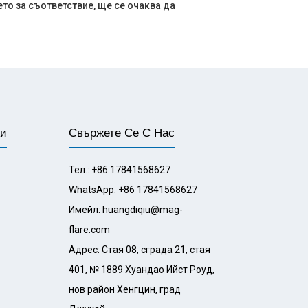
о за съответствие, ще се очаква да
ки
Свържете Се С Нас
Тел.: +86 17841568627
WhatsApp: +86 17841568627
Имейл: huangdiqiu@mag-
flare.com
Адрес: Стая 08, сграда 21, стая
401, № 1889 Хуандао Ийст Роуд,
нов район Хенгцин, град