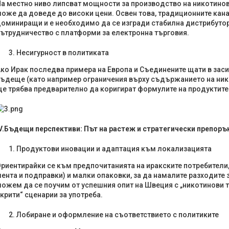
а местно ниво липсват мощности за производство на никотинов
оже да доведе до високи цени. Освен това, традиционните кана
оминиращи и е необходимо да се изгради стабилна дистрибутор
ътрудничество с платформи за електронна търговия.
Несигурност в политиката
ко Ирак последва примера на Европа и Съединените щати в зас
ъдеще (като например ограничения върху съдържанието на нико
е трябва предварително да коригират формулите на продуктите 
V.
Бъдещи перспективи: Път на растеж и стратегически препоръ
Продуктови иновации и адаптация към локализацията
риентирайки се към предпочитанията на иракските потребители
ента и подправки) и малки опаковки, за да намалите разходите 
ожем да се поучим от успешния опит на Швеция с „никотинови т
крити“ сценарии за употреба.
Лобиране и оформление на съответствието с политиките