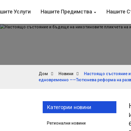
шите Услуги
Нашите Предимства
Нашите 
Дом
Новини
Настоящо състояние и 
едновременно ——Тютюнева реформа на разв
Категории новини
Регионални новини