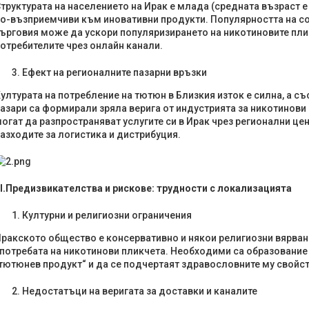
труктурата на населението на Ирак е млада (средната възраст е 
о-възприемчиви към иновативни продукти. Популярността на с
ърговия може да ускори популяризирането на никотиновите пли
отребителите чрез онлайн канали.
Ефект на регионалните пазарни връзки
ултурата на потребление на тютюн в Близкия изток е силна, а 
азари са формирали зряла верига от индустрията за никотинов
огат да разпространяват услугите си в Ирак чрез регионални цен
азходите за логистика и дистрибуция.
I.
Предизвикателства и рискове: трудности с локализацията
Културни и религиозни ограничения
ракското общество е консервативно и някои религиозни вярван
потребата на никотинови пликчета. Необходими са образование и
тютюнев продукт“ и да се подчертаят здравословните му свойст
Недостатъци на веригата за доставки и каналите