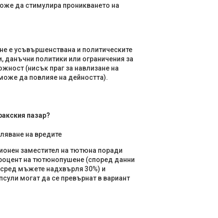
може да стимулира проникването на
 не е усъвършенствана и политическите
, данъчни политики или ограничения за
жност (нисък праг за навлизане на
може да повлияе на дейността).
ракския пазар?
ляване на вредите
ционен заместител на тютюна поради
 процент на тютюнопушене (според данни
 сред мъжете надхвърля 30%) и
сули могат да се превърнат в вариант