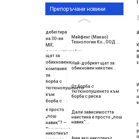
Препоръчани новини
Майфенг (Макао)
Технологии Ко., ООД ...
К
и
В
х
Най-добрият щат за
обикновен никотин...
И
От борба с
т
тютюнопушенето към
борба с риска
н
м
Дали зависимостта
наистина е просто „лош
навик“...
Г
р
п
Ами ако никотинът