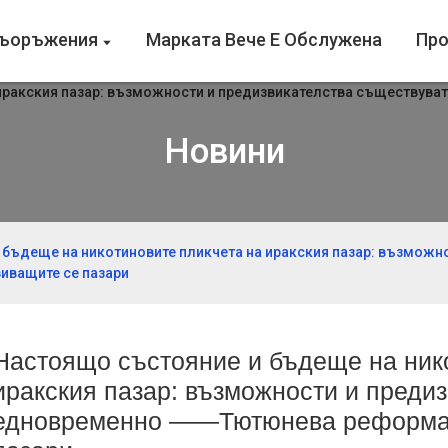
Съоръжения
Марката Вече Е Обслужена
Про
Новини
бъдеще на никотиновите пликчета на иракския пазар: възможн
иващите се пазари
Настоящо състояние и бъдеще на нико
иракския пазар: възможности и преди
едновременно ——Тютюнева реформа 