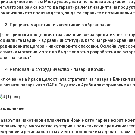
рисъединете се към Международната тютюнева асоциация, за 
егулаторна рамка, която да гарантира легализацията на продук
окализираното производство, за да се справите с потенциални 
Прецизен маркетинг и инвестиции в образование
а се ​​​​приложи концепцията за намаляване на вредите чрез сът
оциалните медии, и здравни институции, като например сравнява
радиционните цигари и никотиновите опаковки. Офлайн, луксозн
езмитни магазини могат да бъдат пилотно разработени за офо
ачин на живот“.
Регионално сътрудничество и пазарни връзки
ключване на Ирак в цялостната стратегия на пазара в Близкия из
а развити пазари като ОАЕ и Саудитска Арабия за формиране на 
Заключение
азарът на никотинови пликчета в Ирак е като парче нефрит, кое
зправен пред множество културни и политически предизвикател
енденции и регионалното му местоположение му дават голям по