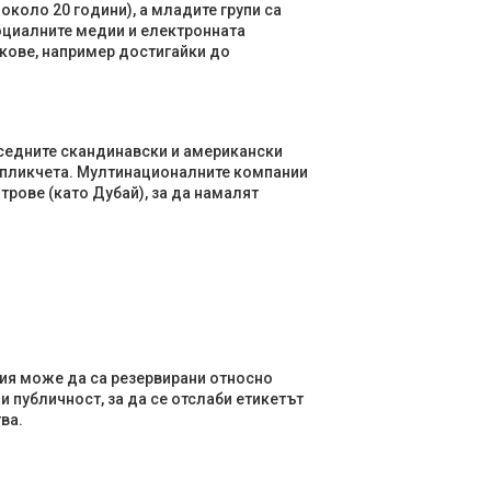
около 20 години), а младите групи са
оциалните медии и електронната
кове, например достигайки до
съседните скандинавски и американски
и пликчета. Мултинационалните компании
трове (като Дубай), за да намалят
ия може да са резервирани относно
 публичност, за да се отслаби етикетът
ва.