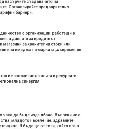
да насърчите създаването на
тите. Организирайте предварително
тарифни бариери.
рудничество с организации, работещи в
не на данните за вредите от
и магазини за хранителни стоки или
рмяне на имиджа на марката „съвременен
ток и използване на опита и ресурсите
регионална синергия.
то чака да бъде издълбано. Въпреки че е
ства, младото население, здравните
тенциал. В бъдеще от този, който пръв