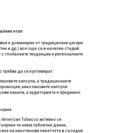
чалния етап
авна е доминиран от традиционни цигари
тни и др.) все още са в начален стадий.
 с глобалните тенденции и регионалните
 трябва да се култивират
тиновите капсули, а традиционните
промоция, никотиновите капсули
шови канали, а аудиторията е предимно
формя
sh American Tobacco активно се
Въпреки че няма публични данни,
сене на никотинови пакетчета в съседни