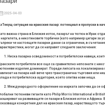
пазари
2025-04-03
Аз
Текущ
ситуация
на иракския пазар: потенциал и пропуски в на
ато важна страна в Близкия изток, пазарът на тютюн в Ирак отд
 наргилета, а никотиновите торбички (като например цигари за ус
ъпреки че настоящите пазарни данни са ограничени, в съчетание
арактеристики, могат да се направят следните заключения:
Ниска пазарна осведоменост и потребителски навици, които
ракските потребители все още са сравнително непознати с нико
ютюневи изделия доминират. Поради липсата на локализирана 
авлизат на пазара най-вече чрез трансгранична търговия или ни
лада и потребителска аудитория, която опитва нови неща.
Международното оформление на марката започва да се о
лобални тютюневи гиганти като Philip Morris International и Briti
азширяват на развиващите се пазари в Близкия изток и Африка. 
оказващи конкретния дял на иракския пазар, нарастващото тър