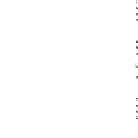
Н
м
д
с
А
б
щ
I
О
м
м
с