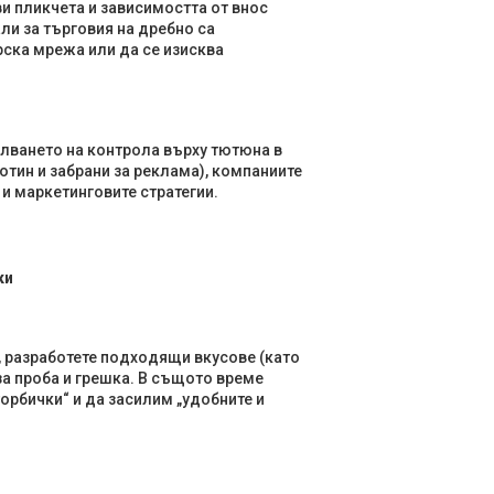
и пликчета и зависимостта от внос
ли за търговия на дребно са
ска мрежа или да се изисква
илването на контрола върху тютюна в
тин и забрани за реклама), компаниите
и маркетинговите стратегии.
ки
, разработете подходящи вкусове (като
за проба и грешка. В същото време
орбички“ и да засилим „удобните и