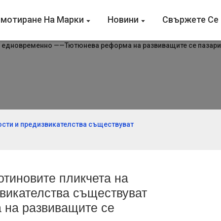
мотиране На Марки
Новини
Свържете Се 
ости и предизвикателства съществуват
тиновите пликчета на
звикателства съществуват
на развиващите се