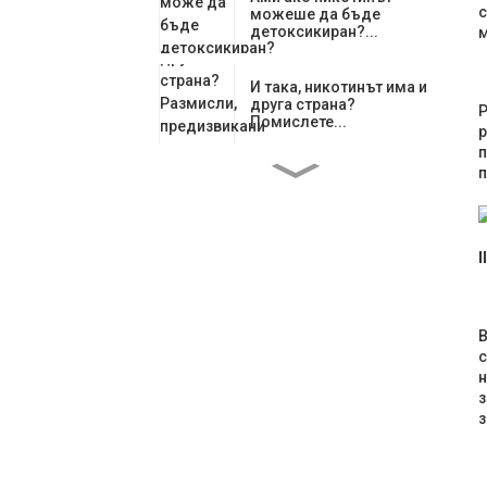
с
можеше да бъде
детоксикиран?...
м
И така, никотинът има и
друга страна?
Р
Помислете...
р
п
п
Как гуарана влияе на
емоционалното...
II
Глобалните регулации
се затягат: Никотин ...
В
с
Пакетчета с гуарана:
н
Основният играч в...
з
з
Гуарана: Свещен дар от
Амазонка