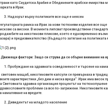
трани като Саудитска Арабия и Обединените арабски емирства 
арката в Ирак.
Надзорът върху политиките все още е неясен
егулаторната рамка на Ирак за нови тютюневи изделия все още
искове са високи. В момента липсват производствени стандарти
родажбите на никотинови пликове, което е едновременно възмо
азара) и предизвикателство (бъдещото затягане на политиката 
.
Движещи фактори: Защо си струва да се обърне внимание на и
Пробуждане на здравната осведоменост и търсене на нама
 световен мащаб, никотиновите капсули се превърнаха в тради
воите характеристики „без дим и ниска вреда“. Ирак има висок
а Световната здравна организация процентът на тютюнопушене
дравословните проблеми са все по-загрижени. Никотиновите кап
а намаляване на вредите.
Дивидентът на младото население