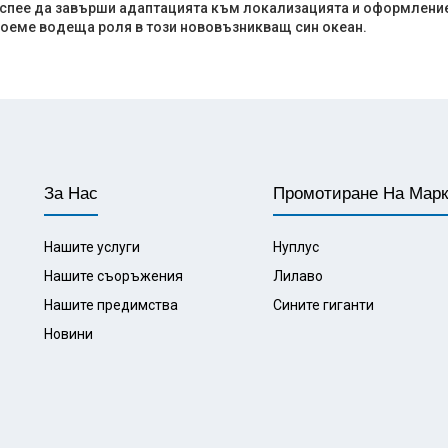
спее да завърши адаптацията към локализацията и оформлениет
оеме водеща роля в този нововъзникващ син океан.
За Нас
Промотиране На Мар
Нашите услуги
Нуплус
Нашите съоръжения
Лилаво
Нашите предимства
Сините гиганти
Новини