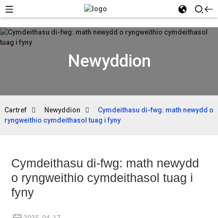
Newyddion
Cartref
Newyddion
Cymdeithasu di-fwg: math newydd o
ryngweithio cymdeithasol tuag i fyny
Cymdeithasu di-fwg: math newydd
o ryngweithio cymdeithasol tuag i
fyny