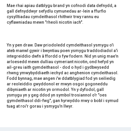
Mae rhai apiau datblygu brand yn cofnodi data defnydd, a
gall defnyddwyr sefydlu cymunedau ar-lein a ffurfio
cysylltiadau cymdeithasol rhithwir trwy rannu eu
cyflawniadau mewn "rheoli nicotin iach".
Yn y pen draw. Daw priodoledd cymdeithasol ysmygu o'i
ateb manwl gywir i bwyntiau poen ysmygu traddodiadol a'i
integreiddio dwfn â ffordd o fyw fodern. Nid yn unig mae'n
arloesedd mewn dulliau cymeriant nicotin, ond hefyd yn
ail-greu iaith gymdeithasol - dod o hyd i gydbwysedd
rhwng ymwybyddiaeth iechyd ac anghenion cymdeithasol.
Fodd bynnag, mae angen i'w ddatblygiad fod yn seiliedig
ar reoleiddio gwyddonol er mwyn osgoi gogoneddu
dibyniaeth ar nicotin yn ormodol. Yn y dyfodol, gall
ysmygu yn y geg ddod yn symbol trosiannol o'r "oes
gymdeithasol ddi-fwg", gan hyrwyddo mwy o bobl i symud
tuag at roi'r gorau i ysmygu'n llwyr.