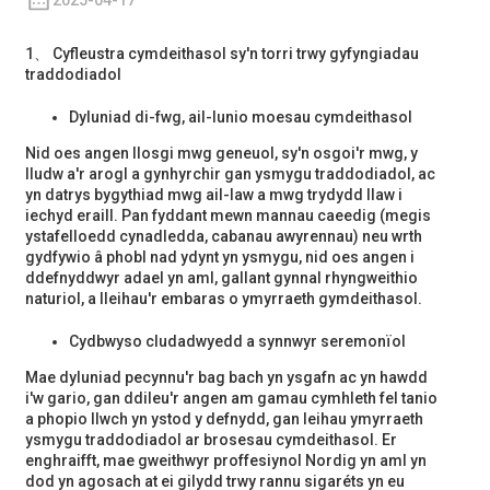
2025-04-17
1、 Cyfleustra cymdeithasol sy'n torri trwy gyfyngiadau
traddodiadol
Dyluniad di-fwg, ail-lunio moesau cymdeithasol
Nid oes angen llosgi mwg geneuol, sy'n osgoi'r mwg, y
lludw a'r arogl a gynhyrchir gan ysmygu traddodiadol, ac
yn datrys bygythiad mwg ail-law a mwg trydydd llaw i
iechyd eraill. Pan fyddant mewn mannau caeedig (megis
ystafelloedd cynadledda, cabanau awyrennau) neu wrth
gydfywio â phobl nad ydynt yn ysmygu, nid oes angen i
ddefnyddwyr adael yn aml, gallant gynnal rhyngweithio
naturiol, a lleihau'r embaras o ymyrraeth gymdeithasol.
Cydbwyso cludadwyedd a synnwyr seremonïol
Mae dyluniad pecynnu'r bag bach yn ysgafn ac yn hawdd
i'w gario, gan ddileu'r angen am gamau cymhleth fel tanio
a phopio llwch yn ystod y defnydd, gan leihau ymyrraeth
ysmygu traddodiadol ar brosesau cymdeithasol. Er
enghraifft, mae gweithwyr proffesiynol Nordig yn aml yn
dod yn agosach at ei gilydd trwy rannu sigaréts yn eu