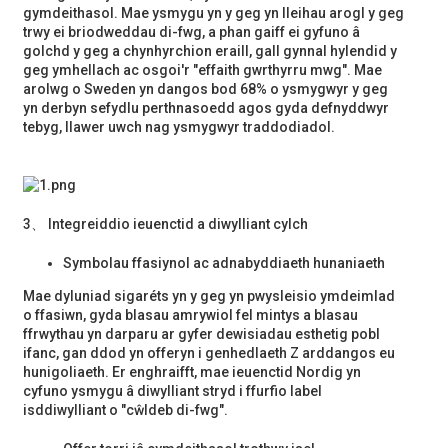
gymdeithasol. Mae ysmygu yn y geg yn lleihau arogl y geg
trwy ei briodweddau di-fwg, a phan gaiff ei gyfuno â
golchd y geg a chynhyrchion eraill, gall gynnal hylendid y
geg ymhellach ac osgoi'r "effaith gwrthyrru mwg". Mae
arolwg o Sweden yn dangos bod 68% o ysmygwyr y geg
yn derbyn sefydlu perthnasoedd agos gyda defnyddwyr
tebyg, llawer uwch nag ysmygwyr traddodiadol.
3、 Integreiddio ieuenctid a diwylliant cylch
Symbolau ffasiynol ac adnabyddiaeth hunaniaeth
Mae dyluniad sigaréts yn y geg yn pwysleisio ymdeimlad
o ffasiwn, gyda blasau amrywiol fel mintys a blasau
ffrwythau yn darparu ar gyfer dewisiadau esthetig pobl
ifanc, gan ddod yn offeryn i genhedlaeth Z arddangos eu
hunigoliaeth. Er enghraifft, mae ieuenctid Nordig yn
cyfuno ysmygu â diwylliant stryd i ffurfio label
isddiwylliant o "cŵldeb di-fwg".