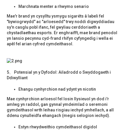
Marchnata menter a rhwymo senario
Mae'r brand yn cysylltu ysmygu sigaréts â labeli fel
"bywiogrwydd" ac "arloesedd" trwy noddi digwyddiadau
sy'n casglu pobl ifanc, fel gwyliau cerddoriaeth a
chystadlaethau esports. Er enghraifft, mae brand penodol
yn lansio pecynnu cyd-frand rhifyn cyfyngedig i wella ei
apêl fel arian cyfred cymdeithasol.
5、 Potensial yn y Dyfodol: Ailadrodd o Swyddogaeth i
Ddiwylliant
Ehangu cynhyrchion nad ydynt yn nicotin
Mae cynhyrchion arloesol fel losin llysieuol yn dod i'r
amlwg yn raddol, gan gynnal ymdeimlad o seremoni
gymdeithasol wrth leihau risgiau iechyd ymhellach, a all
ddenu cynulleidfa ehangach (megis selogion iechyd).
Estyn rhwydweithio cymdeithasol digidol