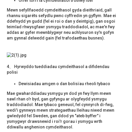
Offer torri iâ cymdeithasol trothwy isel
Mewn sefyllfaoedd cymdeithasol gyda dieithriaid, gall
rhannu sigaréts sefydlu pwnc cyffredin yn gyflym. Mae ei
ddefnydd yn gudd (fel ei roi o dan y deintgig), gan osgoi
teimlad rhwysgfawr ysmygu traddodiadol, ac mae'n fwy
addas ar gyfer mewnblygwyr neu achlysuron sy'n gofyn
am gynnal delwedd gain (fel trafodaethau busnes).
4、 Hyrwyddo tueddiadau cymdeithasol a difidendau
polisi
Dewisiadau amgen o dan bolisïau rheoli tybaco
Mae gwaharddiadau ysmygu yn dod yn fwy llym mewn
sawl rhan o'r byd, gan gyfyngu ar olygfeydd ysmygu
traddodiadol. Mae tybaco geneuol, fel cynnyrch di-fwg,
wedi'i gynnwys mewn strategaethau lleihau niwed mewn
gwledydd fel Sweden, gan ddod yn "ateb byffer" i
ysmygwyr drawsnewid i roi'r gorau i ysmygu wrth
ddiwallu anghenion cymdeithasol.