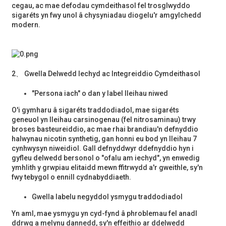
cegau, ac mae defodau cymdeithasol fel trosglwyddo
sigaréts yn fwy unol â chysyniadau diogelu'r amgylchedd
modern.
2、 Gwella Delwedd Iechyd ac Integreiddio Cymdeithasol
"Persona iach" o dan y label lleihau niwed
O'i gymharu â sigaréts traddodiadol, mae sigaréts
geneuol yn lleihau carsinogenau (fel nitrosaminau) trwy
broses basteureiddio, ac mae rhai brandiau'n defnyddio
halwynau nicotin synthetig, gan honni eu bod yn lleihau 7
cynhwysyn niweidiol. Gall defnyddwyr ddefnyddio hyn i
gyfleu delwedd bersonol o "ofalu am iechyd", yn enwedig
ymhlith y grwpiau elitaidd mewn ffitrwydd a'r gweithle, sy'n
fwy tebygol o ennill cydnabyddiaeth.
Gwella labelu negyddol ysmygu traddodiadol
Yn aml, mae ysmygu yn cyd-fynd â phroblemau fel anadl
ddrwg a melynu dannedd, sy'n effeithio ar ddelwedd