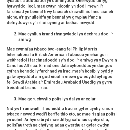
tybaco traddodiadol yn dominyddu. Oherwydd diffyg
hyrwyddo lleol, mae cwtyn nicotin yn dod i mewn i'r
farchnad yn bennaf trwy fasnach drawsffiniol neu sianeli
niche, a'r gynulleidfa yn bennaf yw grwpiau ifanc a
defnyddwyr sy'n rhoi cynnig ar bethau newydd.
Mae cynllun brand rhyngwladol yn dechrau dod i'r
amlwg
Mae cwmnïau tybaco byd-eang fel Philip Morris
International a British American Tobacco yn ehangu'n
weithredol i farchnadoedd sy'n dod i'r amlwg yn y Dwyrain
Canol ac Affrica. Er nad oes data cyhoeddus yn dangos
cyfran benodol y farchnad yn Irac, mae'n bosibl y bydd y
galw cynyddol am god nicotin mewn gwledydd cyfagos
fel Sawdi Arabia a'r Emiradau Arabaidd Unedig yn gyrru
treiddiad brand i Irac.
Mae goruchwylio polisi yn dal yn aneglur
Nid yw fframwaith rheoleiddio Irac ar gyfer cynhyrchion
tybaco newydd wedi'i berffeithio eto, ac mae risgiau polisi
yn uchel. Ar hyn o bryd mae diffyg safonau cynhyrchu,
polisïau treth na chyfyngiadau gwerthu ar gyfer cwdyn