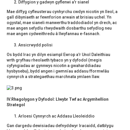
Diffygion y gadwyn gyflenwi a'r sianel
Mae diffyg cyfleusterau cynhyrchu cwdyn nicotin yn lleol, a
gall dibyniaeth ar fewnforion arwain at brisiau uchel. Yn
ogystal, mae sianeli manwerthu traddodiadol yn drech, ac
mae angen sefydlu rhwydwaith dosbarthu sefydlog neu
mae angen cydweithredu â llwyfannau e-fasnach.
Ansicrwydd polisi
Os bydd Irac yn dilyn esiampl Ewrop a'r Unol Daleithiau
wrth gryfhau rheolaeth tybaco yn y dyfodol (megis
cyfyngiadau ar gynnwys nicotin a gwaharddiadau
hysbysebu), bydd angen i gwmnïau addasu fformwlâu
cynnyrch a strategaethau marchnata ymlaen llaw.
IV.
Rhagolygon y Dyfodol: Llwybr Twf ac Argymhellion
Strategol
Arloesi Cynnyrch ac Addasu Lleoleiddio
Gan dargedu dewisiadau defnyddwyr Iracaidd, datblygu