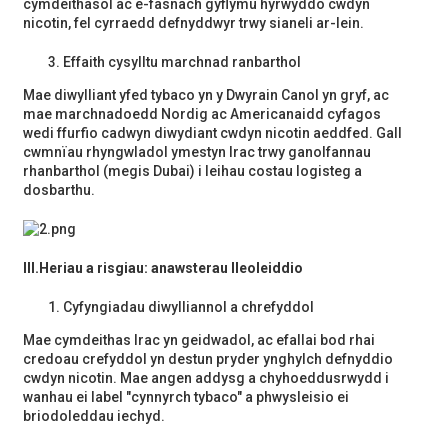
cymdeithasol ac e-fasnach gyflymu hyrwyddo cwdyn
nicotin, fel cyrraedd defnyddwyr trwy sianeli ar-lein.
Effaith cysylltu marchnad ranbarthol
Mae diwylliant yfed tybaco yn y Dwyrain Canol yn gryf, ac
mae marchnadoedd Nordig ac Americanaidd cyfagos
wedi ffurfio cadwyn diwydiant cwdyn nicotin aeddfed. Gall
cwmnïau rhyngwladol ymestyn Irac trwy ganolfannau
rhanbarthol (megis Dubai) i leihau costau logisteg a
dosbarthu.
III.
Heriau a risgiau: anawsterau lleoleiddio
Cyfyngiadau diwylliannol a chrefyddol
Mae cymdeithas Irac yn geidwadol, ac efallai bod rhai
credoau crefyddol yn destun pryder ynghylch defnyddio
cwdyn nicotin. Mae angen addysg a chyhoeddusrwydd i
wanhau ei label "cynnyrch tybaco" a phwysleisio ei
briodoleddau iechyd.