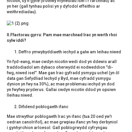
nicotin, sy'n gyfle (trothwy mynediad isel i'r farchnad) ac
yn her (gall tynhau polisi yn y dyfodol effeithio ar
weithrediadau).
II.
Ffactorau gyrru: Pam mae marchnad Irac yn werth rhoi
sylw iddi?
Deffro ymwybyddiaeth iechyd a galw am leihau niwed
Yn fyd-eang, mae cwdyn nicotin wedi dod yn ddewis arall
traddodiadol am dybaco oherwydd ei nodweddion "di-
fwg, niwed isel". Mae gan Irac gyfradd ysmygu uchel (yn ôl
data gan Sefydliad Iechyd y Byd, mae cyfradd ysmygu
dynion yn fwy na 30%), ac mae problemau iechyd yn dod
yn fwyfwy pryderus. Gallai cwdyn nicotin ddod yn opsiwn
lleihau niwed.
Difidend poblogaeth ifanc
Mae strwythur poblogaeth Irac yn ifanc (tua 20 oed yw'r
oedran canolrifol), ac mae grwpiau ifanc yn fwy derbyniol
i gynhyrchion arloesol. Gall poblogrwydd cyfryngau