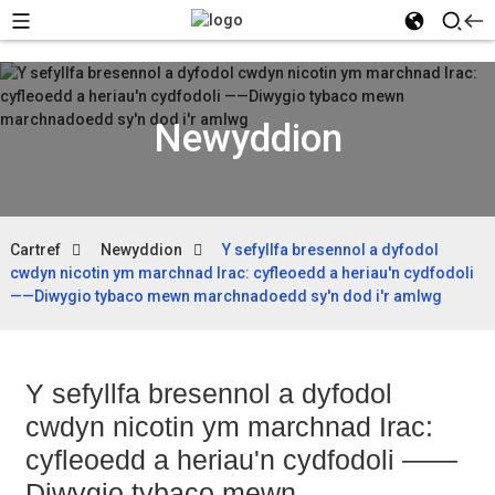
Newyddion
Cartref
Newyddion
Y sefyllfa bresennol a dyfodol
cwdyn nicotin ym marchnad Irac: cyfleoedd a heriau'n cydfodoli
——Diwygio tybaco mewn marchnadoedd sy'n dod i'r amlwg
Y sefyllfa bresennol a dyfodol
cwdyn nicotin ym marchnad Irac:
cyfleoedd a heriau'n cydfodoli ——
Diwygio tybaco mewn