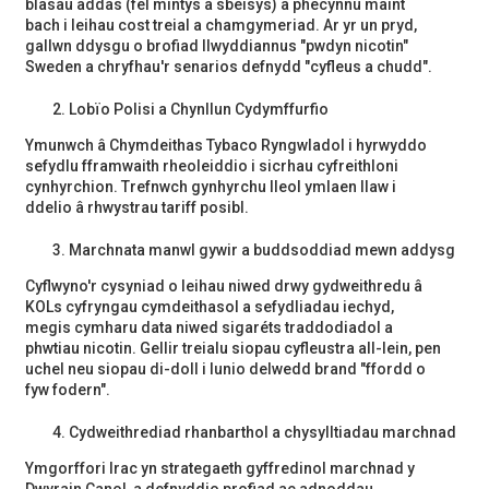
blasau addas (fel mintys a sbeisys) a phecynnu maint
bach i leihau cost treial a chamgymeriad. Ar yr un pryd,
gallwn ddysgu o brofiad llwyddiannus "pwdyn nicotin"
Sweden a chryfhau'r senarios defnydd "cyfleus a chudd".
Lobïo Polisi a Chynllun Cydymffurfio
Ymunwch â Chymdeithas Tybaco Ryngwladol i hyrwyddo
sefydlu fframwaith rheoleiddio i sicrhau cyfreithloni
cynhyrchion. Trefnwch gynhyrchu lleol ymlaen llaw i
ddelio â rhwystrau tariff posibl.
Marchnata manwl gywir a buddsoddiad mewn addysg
Cyflwyno'r cysyniad o leihau niwed drwy gydweithredu â
KOLs cyfryngau cymdeithasol a sefydliadau iechyd,
megis cymharu data niwed sigaréts traddodiadol a
phwtiau nicotin. Gellir treialu siopau cyfleustra all-lein, pen
uchel neu siopau di-doll i lunio delwedd brand "ffordd o
fyw fodern".
Cydweithrediad rhanbarthol a chysylltiadau marchnad
Ymgorffori Irac yn strategaeth gyffredinol marchnad y