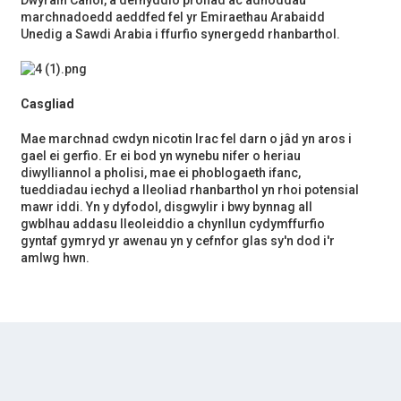
Dwyrain Canol, a defnyddio profiad ac adnoddau
marchnadoedd aeddfed fel yr Emiraethau Arabaidd
Unedig a Sawdi Arabia i ffurfio synergedd rhanbarthol.
Casgliad
Mae marchnad cwdyn nicotin Irac fel darn o jâd yn aros i
gael ei gerfio. Er ei bod yn wynebu nifer o heriau
diwylliannol a pholisi, mae ei phoblogaeth ifanc,
tueddiadau iechyd a lleoliad rhanbarthol yn rhoi potensial
mawr iddi. Yn y dyfodol, disgwylir i bwy bynnag all
gwblhau addasu lleoleiddio a chynllun cydymffurfio
gyntaf gymryd yr awenau yn y cefnfor glas sy'n dod i'r
amlwg hwn.