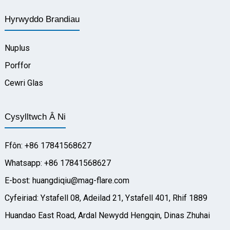
Hyrwyddo Brandiau
Nuplus
Porffor
Cewri Glas
Cysylltwch Â Ni
Ffôn: +86 17841568627
Whatsapp: +86 17841568627
E-bost: huangdiqiu@mag-flare.com
Cyfeiriad: Ystafell 08, Adeilad 21, Ystafell 401, Rhif 1889
Huandao East Road, Ardal Newydd Hengqin, Dinas Zhuhai