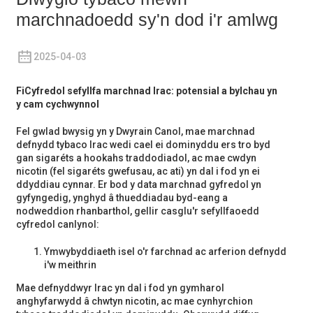
marchnadoedd sy'n dod i'r amlwg
2025-04-03
Fi
Cyfredol
sefyllfa
marchnad Irac: potensial a bylchau yn
y cam cychwynnol
Fel gwlad bwysig yn y Dwyrain Canol, mae marchnad
defnydd tybaco Irac wedi cael ei dominyddu ers tro byd
gan sigaréts a hookahs traddodiadol, ac mae cwdyn
nicotin (fel sigaréts gwefusau, ac ati) yn dal i fod yn ei
ddyddiau cynnar. Er bod y data marchnad gyfredol yn
gyfyngedig, ynghyd â thueddiadau byd-eang a
nodweddion rhanbarthol, gellir casglu'r sefyllfaoedd
cyfredol canlynol:
Ymwybyddiaeth isel o'r farchnad ac arferion defnydd
i'w meithrin
Mae defnyddwyr Irac yn dal i fod yn gymharol
anghyfarwydd â chwtyn nicotin, ac mae cynhyrchion