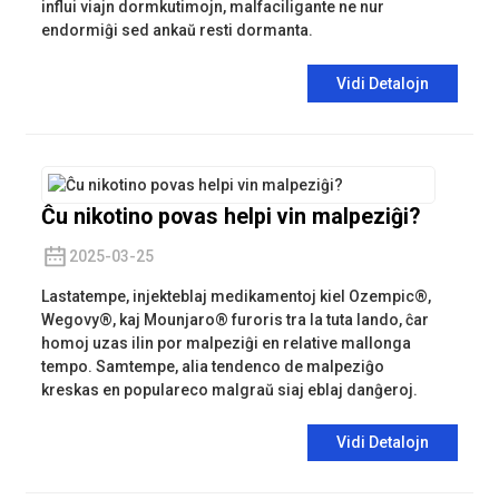
influi viajn dormkutimojn, malfaciligante ne nur
endormiĝi sed ankaŭ resti dormanta.
Vidi Detalojn
Ĉu nikotino povas helpi vin malpeziĝi?
2025-03-25
Lastatempe, injekteblaj medikamentoj kiel Ozempic®,
Wegovy®, kaj Mounjaro® furoris tra la tuta lando, ĉar
homoj uzas ilin por malpeziĝi en relative mallonga
tempo. Samtempe, alia tendenco de malpeziĝo
kreskas en populareco malgraŭ siaj eblaj danĝeroj.
Vidi Detalojn