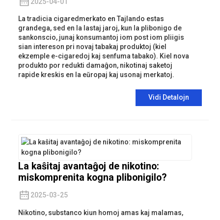
2025-04-01
La tradicia cigaredmerkato en Tajlando estas
grandega, sed en la lastaj jaroj, kun la plibonigo de
sankonscio, junaj konsumantoj iom post iom pliigis
sian intereson pri novaj tabakaj produktoj (kiel
ekzemple e-cigaredoj kaj senfuma tabako). Kiel nova
produkto por redukti damaĝon, nikotinaj saketoj
rapide kreskis en la eŭropaj kaj usonaj merkatoj.
Vidi Detalojn
La kaŝitaj avantaĝoj de nikotino:
miskomprenita kogna plibonigilo?
2025-03-25
Nikotino, substanco kiun homoj amas kaj malamas,