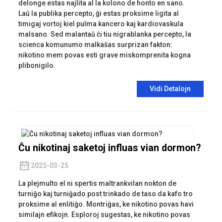
delonge estas najlita al la kolono de honto en sano.
Laŭ la publika percepto, ĝi estas proksime ligita al
timigaj vortoj kiel pulma kancero kaj kardiovaskula
malsano. Sed malantaŭ ĉi tiu nigrablanka percepto, la
scienca komunumo malkaŝas surprizan fakton:
nikotino mem povas esti grave miskomprenita kogna
plibonigilo.
Vidi Detalojn
Ĉu nikotinaj saketoj influas vian dormon?
2025-03-25
La plejmulto el ni spertis maltrankvilan nokton de
turniĝo kaj turniĝado post trinkado de taso da kafo tro
proksime al enlitiĝo. Montriĝas, ke nikotino povas havi
similajn efikojn. Esploroj sugestas, ke nikotino povas