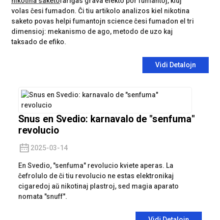
nikotina saketo
fariĝas grava elekto por fumantoj, kiuj
volas ĉesi fumadon. Ĉi tiu artikolo analizos kiel nikotina
saketo povas helpi fumantojn science ĉesi fumadon el tri
dimensioj: mekanismo de ago, metodo de uzo kaj
taksado de efiko.
Vidi Detalojn
Snus en Svedio: karnavalo de "senfuma"
revolucio
2025-03-14
En Svedio, "senfuma" revolucio kviete aperas. La
ĉefrolulo de ĉi tiu revolucio ne estas elektronikaj
cigaredoj aŭ nikotinaj plastroj, sed magia aparato
nomata "snuff".
Vidi Detalojn