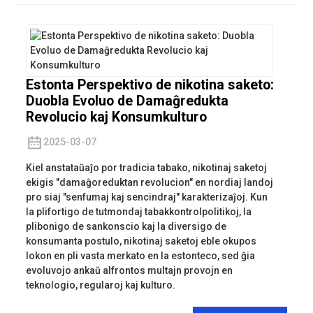
Estonta Perspektivo de nikotina saketo:
Duobla Evoluo de Damaĝredukta
Revolucio kaj Konsumkulturo
2025-03-07
Kiel anstataŭaĵo por tradicia tabako, nikotinaj saketoj
ekigis "damaĝoreduktan revolucion" en nordiaj landoj
pro siaj "senfumaj kaj sencindraj" karakterizaĵoj. Kun
la plifortigo de tutmondaj tabakkontrolpolitikoj, la
plibonigo de sankonscio kaj la diversigo de
konsumanta postulo, nikotinaj saketoj eble okupos
lokon en pli vasta merkato en la estonteco, sed ĝia
evoluvojo ankaŭ alfrontos multajn provojn en
teknologio, regularoj kaj kulturo.