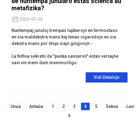
de nuntempa junularo estas scienca aŭ
metafizika?
2025-03-05
Nuntempaj junuloj trempas lupberojn en termostaso
en sia maldekstra mano kaj tenas cigaredojn en sia
dekstra mano por ŝtopi siajn gingivojn -
La finfina sekreto de "punka sanservo" estas verŝajne
savi vin mem dum memmortigo.
Vidi Detalojn
Unua
Antaŭa
1
2
3
4
5
Sekva
Lasta
8