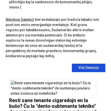
plifortiĝis kaj la sankonscio de konsumantoj pliiĝis,
snuso (
Nikotinaj Saketoj
) kiel anstataŭaĵo por tradicia tabako iom
post iom eniris emerĝantajn merkatojn. Kiel grava
regiono por tabakkonsumo, Sudameriko altiris multan
atenton pro sia merkata potencialo. Ĉi tiu artikolo
esploros la nunan disvolviĝan staton kaj estontajn
tendencojn de snus en sudamerikaj landoj el la
perspektivoj de merkata grandeco, konsumantaj grupoj,
konkurenca pejzaĝo kaj defioj.
Vidi Detalojn
Resti sane tenante cigaredojn en la
buŝo? Ĉu la "dento-subtenanta tekniko"