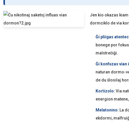
Jen kio okazas kiam 
dormciklo de via ko
Ĝi pliigas atente
bonege por fokus
malstreĉiĝi.
Ĝi konfuzas vian 
naturan dormo-vek
de du ŝlosilaj ho
Kortizolo:
Via nat
energion matene, 
Melatonino:
La do
ekdormi, malfruiĝ