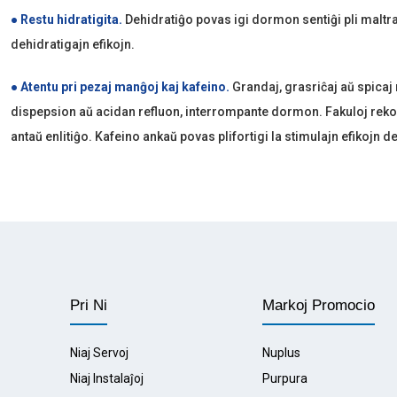
● Restu hidratigita.
Dehidratiĝo povas igi dormon sentiĝi pli maltra
dehidratigajn efikojn.
● Atentu pri pezaj manĝoj kaj kafeino.
Grandaj, grasriĉaj aŭ spicaj
dispepsion aŭ acidan refluon, interrompante dormon. Fakuloj re
antaŭ enlitiĝo. Kafeino ankaŭ povas plifortigi la stimulajn efikojn de
Pri Ni
Markoj Promocio
Niaj Servoj
Nuplus
Niaj Instalaĵoj
Purpura