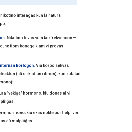
nikotino interagas kun la natura
rpo:
con.
Nikotino levas vian korfrekvencon —
o, ne tiom bonege kiam vi provas
internan horloĝon.
Via korpo sekvas
ciklon (aŭ cirkadian ritmon), kontrolatan
rmonoj:
ura "vekiĝa" hormono, kiu donas al vi
pliiĝas.
rmhormono, kiu ekas nokte por helpi vin
as aŭ malpliiĝas.