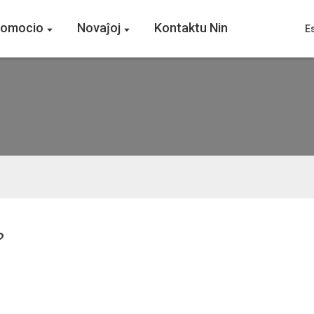
romocio
Novaĵoj
Kontaktu Nin
E
?