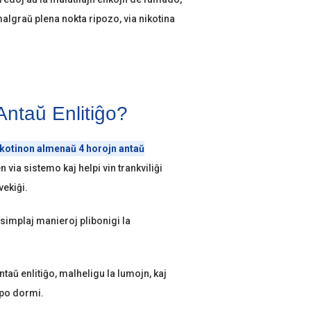
algraŭ plena nokta ripozo, via nikotina
Antaŭ Enlitiĝo?
ikotinon almenaŭ 4 horojn antaŭ
 via sistemo kaj helpi vin trankviliĝi
vekiĝi.
simplaj manieroj plibonigi la
aŭ enlitiĝo, malheligu la lumojn, kaj
mpo dormi.