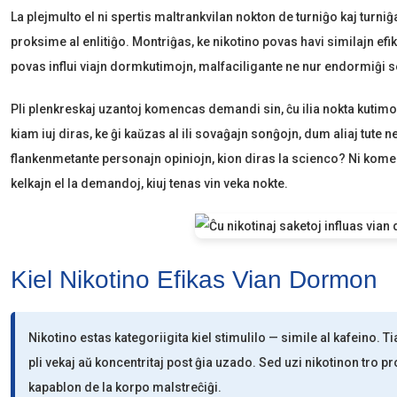
La plejmulto el ni spertis maltrankvilan nokton de turniĝo kaj turni
proksime al enlitiĝo. Montriĝas, ke nikotino povas havi similajn efi
povas influi viajn dormkutimojn, malfaciligante ne nur endormiĝi 
Pli plenkreskaj uzantoj komencas demandi sin, ĉu ilia nokta kutim
kiam iuj diras, ke ĝi kaŭzas al ili sovaĝajn sonĝojn, dum aliaj tute 
flankenmetante personajn opiniojn, kion diras la scienco? Ni kom
kelkajn el la demandoj, kiuj tenas vin veka nokte.
Kiel Nikotino Efikas Vian Dormon
Nikotino estas kategoriigita kiel stimulilo — simile al kafeino. Ti
pli vekaj aŭ koncentritaj post ĝia uzado. Sed uzi nikotinon tro p
kapablon de la korpo malstreĉiĝi.