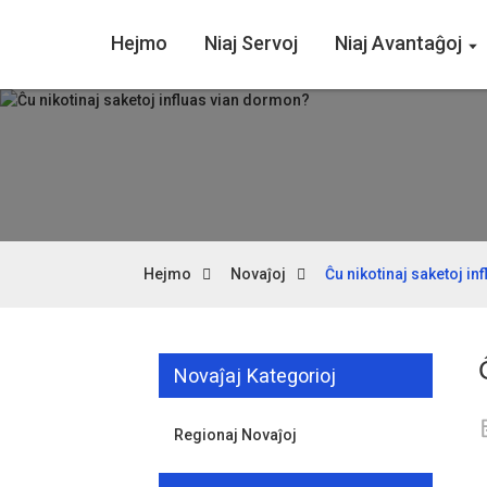
Hejmo
Niaj Servoj
Niaj Avantaĝoj
Hejmo
Novaĵoj
Ĉu nikotinaj saketoj i
Novaĵaj Kategorioj
Regionaj Novaĵoj