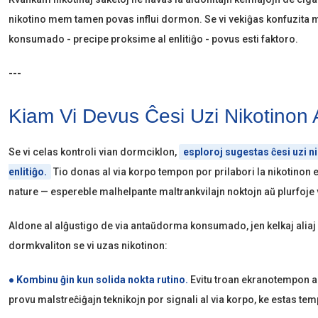
nikotino mem tamen povas influi dormon. Se vi vekiĝas konfuzita m
konsumado - precipe proksime al enlitiĝo - povus esti faktoro.
---
Kiam Vi Devus Ĉesi Uzi Nikotinon 
Se vi celas kontroli vian dormciklon,
esploroj sugestas ĉesi uzi n
enlitiĝo.
Tio donas al via korpo tempon por prilabori la nikotinon en
nature — espereble malhelpante maltrankvilajn noktojn aŭ plurfoje 
Aldone al alĝustigo de via antaŭdorma konsumado, jen kelkaj aliaj 
dormkvaliton se vi uzas nikotinon:
● Kombinu ĝin kun solida nokta rutino.
Evitu troan ekranotempon ant
provu malstreĉiĝajn teknikojn por signali al via korpo, ke estas te