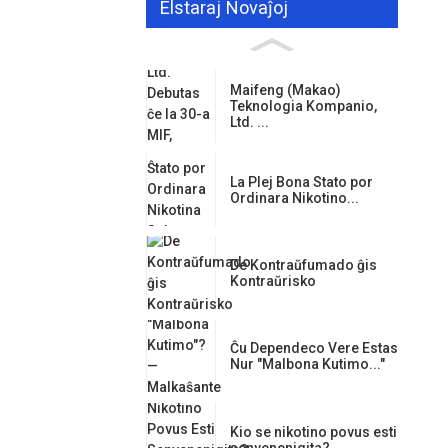
Elstaraj Novaĵoj
Maifeng (Makao)
Teknologia Kompanio,
Ltd. ...
La Plej Bona Stato por
Ordinara Nikotino...
De Kontraŭfumado ĝis
Kontraŭrisko
Ĉu Dependeco Vere Estas
Nur "Malbona Kutimo..."
Kio se nikotino povus esti
senvenenigita?...