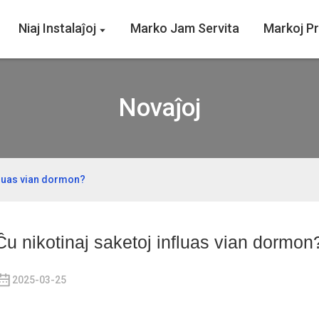
Niaj Instalaĵoj
Marko Jam Servita
Markoj P
Novaĵoj
nfluas vian dormon?
Ĉu nikotinaj saketoj influas vian dormon
2025-03-25