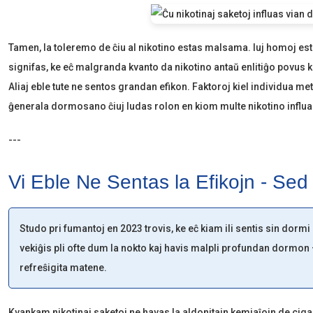
Tamen, la toleremo de ĉiu al nikotino estas malsama. Iuj homoj esta
signifas, ke eĉ malgranda kvanto da nikotino antaŭ enlitiĝo povus
Aliaj eble tute ne sentos grandan efikon. Faktoroj kiel individua met
ĝenerala dormosano ĉiuj ludas rolon en kiom multe nikotino influa
---
Vi Eble Ne Sentas la Efikojn - Sed I
Studo pri fumantoj en 2023 trovis, ke eĉ kiam ili sentis sin dormi 
vekiĝis pli ofte dum la nokto kaj havis malpli profundan dormon —
refreŝigita matene.
Kvankam nikotinaj saketoj ne havas la aldonitajn kemiaĵojn de ciga