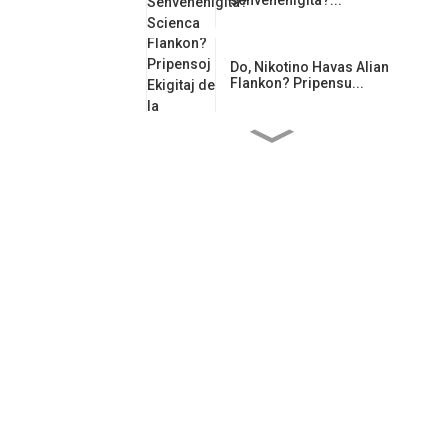
Do, Nikotino Havas Alian
Flankon? Pripensu...
Kiel Guarana Influas
Emociajn ...
Tutmondaj Regularoj
Plifortiĝas: Nikotino ...
Guarana-Saketoj: La
Kerna Ludanto en...
Gŭaranao: Sankta
Donaco de Amazonio