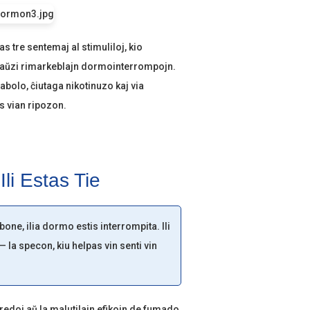
s tre sentemaj al stimuliloj, kio
 kaŭzi rimarkeblajn dormointerrompojn.
abolo, ĉiutaga nikotinuzo kaj via
s vian ripozon.
li Estas Tie
bone, ilia dormo estis interrompita. Ili
 la specon, kiu helpas vin senti vin
redoj aŭ la malutilajn efikojn de fumado,