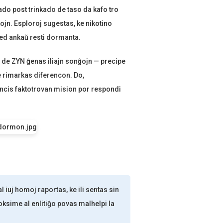
ĝado post trinkado de taso da kafo tro
kojn. Esploroj sugestas, ke nikotino
sed ankaŭ resti dormanta.
o de ZYN ĝenas iliajn sonĝojn — precipe
ne rimarkas diferencon. Do,
encis faktotrovan mision por respondi
al iuj homoj raportas, ke ili sentas sin
roksime al enlitiĝo povas malhelpi la