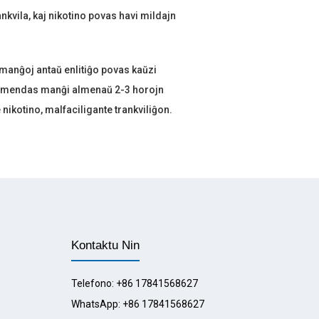
nkvila, kaj nikotino povas havi mildajn
 manĝoj antaŭ enlitiĝo povas kaŭzi
komendas manĝi almenaŭ 2-3 horojn
 nikotino, malfaciligante trankviliĝon.
Kontaktu Nin
Telefono: +86 17841568627
WhatsApp: +86 17841568627