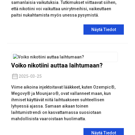
samanlaisia ​​vaikutuksia. Tutkimukset viittaavat siihen,
että nikotiini voi vaikuttaa unirytmeihisi, vaikeuttaen
paitsi nukahtamista myös unessa pysymistä.
Näytä Tiedot
Voiko nikotiini auttaa laihtumaan?
2025-03-25
Viime aikoina injektoitavat lääkkeet, kuten Ozempic®,
Wegovy® ja Mounjaro®, ovat vallanneet maan, kun
ihmiset käyttävät niitä laihtuakseen suhteellisen
lyhyessä ajassa. Samaan aikaan toinen
laihtumistrendi on kasvattamassa suosiotaan
mahdollisista vaaroistaan ​​huolimatta.
Näytä Tiedot