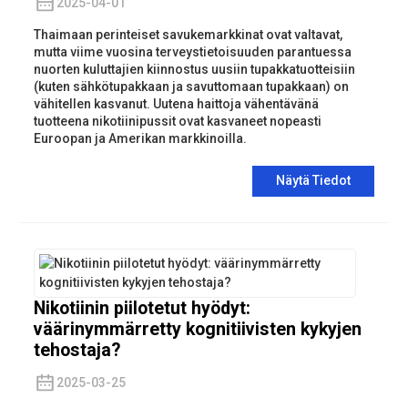
2025-04-01
Thaimaan perinteiset savukemarkkinat ovat valtavat,
mutta viime vuosina terveystietoisuuden parantuessa
nuorten kuluttajien kiinnostus uusiin tupakkatuotteisiin
(kuten sähkötupakkaan ja savuttomaan tupakkaan) on
vähitellen kasvanut. Uutena haittoja vähentävänä
tuotteena nikotiinipussit ovat kasvaneet nopeasti
Euroopan ja Amerikan markkinoilla.
Näytä Tiedot
Nikotiinin piilotetut hyödyt:
väärinymmärretty kognitiivisten kykyjen
tehostaja?
2025-03-25