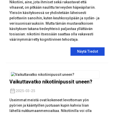
Nikotiini, aine, jota ihmiset sekä rakastavat että
vihaavat, on pitkään naulittu terveyden häpeäpilariin.
Yleisön käsityksessä se yhdistetään läheisesti
pelottaviin sanoihin, kuten keuhkosyöpään ja sydän- ja
verisuonisairauksiin. Mutta tämän mustavalkoisen
käsityksen takana tiedeyhteisö paljastaa yllättävän
tosiasian: nikotiini itsessään saattaa olla vakavasti
väärinymmärretty kognitiivinen tehostaja.
Näytä Tiedot
Vaikuttavatko nikotiinipussit uneen?
2025-03-25
Useimmat meistä ovat kokeneet levottoman yön
pyörien ja kääntyillen juotuaan kupin kahvia liian
lähellä nukkumaanmenoaikaa. Nikotiinilla voi olla