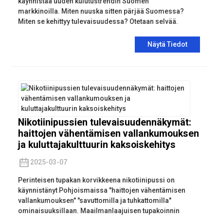
käynnistää uuden kulutustrendin Suomen
markkinoilla. Miten nuuska sitten pärjää Suomessa?
Miten se kehittyy tulevaisuudessa? Otetaan selvää.
Näytä Tiedot
Nikotiinipussien tulevaisuudennäkymät:
haittojen vähentämisen vallankumouksen
ja kuluttajakulttuurin kaksoiskehitys
2025-03-07
Perinteisen tupakan korvikkeena nikotiinipussi on
käynnistänyt Pohjoismaissa "haittojen vähentämisen
vallankumouksen" "savuttomilla ja tuhkattomilla"
ominaisuuksillaan. Maailmanlaajuisen tupakoinnin