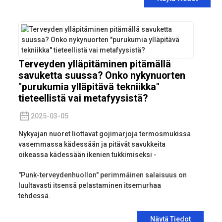
Terveyden ylläpitäminen pitämällä
savuketta suussa? Onko nykynuorten
"purukumia ylläpitävä tekniikka"
tieteellistä vai metafyysistä?
2025-03-05
Nykyajan nuoret liottavat gojimarjoja termosmukissa
vasemmassa kädessään ja pitävät savukkeita
oikeassa kädessään ikenien tukkimiseksi -
"Punk-terveydenhuollon" perimmäinen salaisuus on
luultavasti itsensä pelastaminen itsemurhaa
tehdessä.
Näytä Tiedot