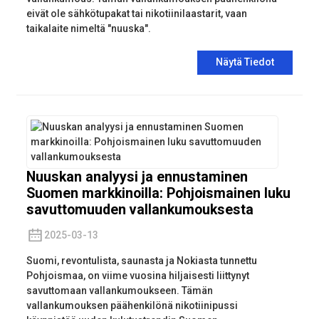
eivät ole sähkötupakat tai nikotiinilaastarit, vaan
taikalaite nimeltä "nuuska".
Näytä Tiedot
Nuuskan analyysi ja ennustaminen
Suomen markkinoilla: Pohjoismainen luku
savuttomuuden vallankumouksesta
2025-03-13
Suomi, revontulista, saunasta ja Nokiasta tunnettu
Pohjoismaa, on viime vuosina hiljaisesti liittynyt
savuttomaan vallankumoukseen. Tämän
vallankumouksen päähenkilönä nikotiinipussi