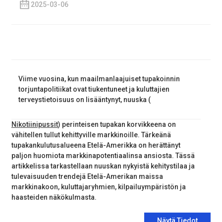
2025-03-06
Viime vuosina, kun maailmanlaajuiset tupakoinnin
torjuntapolitiikat ovat tiukentuneet ja kuluttajien
terveystietoisuus on lisääntynyt, nuuska (
Nikotiinipussit
) perinteisen tupakan korvikkeena on
vähitellen tullut kehittyville markkinoille. Tärkeänä
tupakankulutusalueena Etelä-Amerikka on herättänyt
paljon huomiota markkinapotentiaalinsa ansiosta. Tässä
artikkelissa tarkastellaan nuuskan nykyistä kehitystilaa ja
tulevaisuuden trendejä Etelä-Amerikan maissa
markkinakoon, kuluttajaryhmien, kilpailuympäristön ja
haasteiden näkökulmasta.
Näytä Tiedot