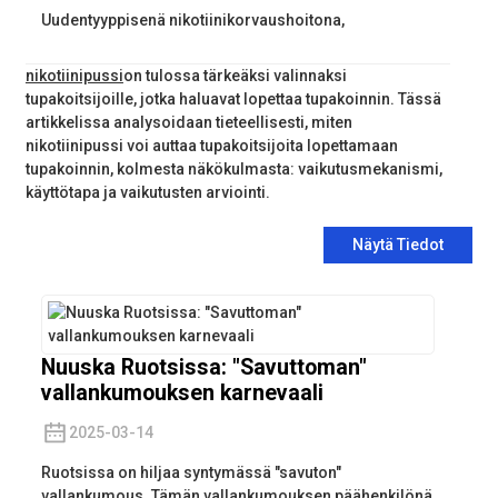
Uudentyyppisenä nikotiinikorvaushoitona,
nikotiinipussi
on tulossa tärkeäksi valinnaksi
tupakoitsijoille, jotka haluavat lopettaa tupakoinnin. Tässä
artikkelissa analysoidaan tieteellisesti, miten
nikotiinipussi voi auttaa tupakoitsijoita lopettamaan
tupakoinnin, kolmesta näkökulmasta: vaikutusmekanismi,
käyttötapa ja vaikutusten arviointi.
Näytä Tiedot
Nuuska Ruotsissa: "Savuttoman"
vallankumouksen karnevaali
2025-03-14
Ruotsissa on hiljaa syntymässä "savuton"
vallankumous. Tämän vallankumouksen päähenkilönä