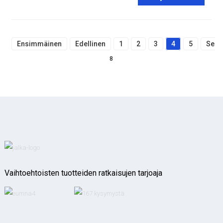
Ensimmäinen
Edellinen
1
2
3
4
5
Seur
8
Vaihtoehtoisten tuotteiden ratkaisujen tarjoaja