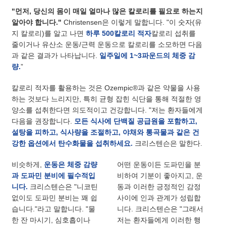
"먼저, 당신의 몸이 매일 얼마나 많은 칼로리를 필요로 하는지
알아야 합니다."
Christensen은 이렇게 말합니다. "이 숫자(유
지 칼로리)를 알고 나면
하루 500칼로리 적자
칼로리 섭취를
줄이거나 유산소 운동/근력 운동으로 칼로리를 소모하면 다음
과 같은 결과가 나타납니다.
일주일에 1~3파운드의 체중 감
량.
”
칼로리 적자를 활용하는 것은 Ozempic®과 같은 약물을 사용
하는 것보다 느리지만, 특히 균형 잡힌 식단을 통해 적절한 영
양소를 섭취한다면 의도적이고 건강합니다. "저는 환자들에게
다음을 권장합니다.
모든 식사에 단백질 공급원을 포함하고,
설탕을 피하고, 식사량을 조절하고, 야채와 통곡물과 같은 건
강한 옵션에서 탄수화물을 섭취하세요.
크리스텐슨은 말한다.
비슷하게,
운동은 체중 감량
어떤 운동이든 도파민을 분
과 도파민 분비에 필수적입
비하여 기분이 좋아지고, 운
니다.
크리스텐슨은 "니코틴
동과 이러한 긍정적인 감정
없이도 도파민 분비는 꽤 쉽
사이에 인과 관계가 성립합
습니다."라고 말합니다. "물
니다. 크리스텐슨은 "그래서
한 잔 마시기, 심호흡이나
저는 환자들에게 이러한 행