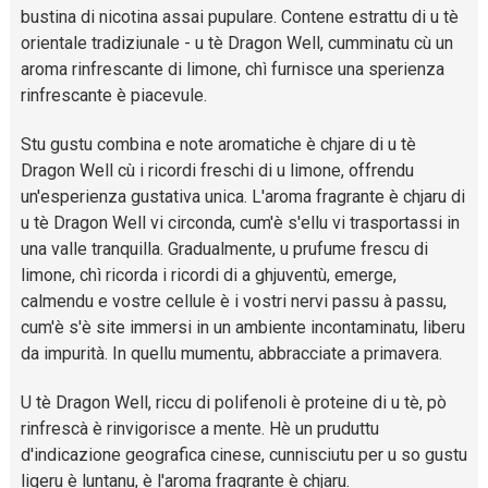
bustina di nicotina assai pupulare. Contene estrattu di u tè
orientale tradiziunale - u tè Dragon Well, cumminatu cù un
aroma rinfrescante di limone, chì furnisce una sperienza
rinfrescante è piacevule.
Stu gustu combina e note aromatiche è chjare di u tè
Dragon Well cù i ricordi freschi di u limone, offrendu
un'esperienza gustativa unica. L'aroma fragrante è chjaru di
u tè Dragon Well vi circonda, cum'è s'ellu vi trasportassi in
una valle tranquilla. Gradualmente, u prufume frescu di
limone, chì ricorda i ricordi di a ghjuventù, emerge,
calmendu e vostre cellule è i vostri nervi passu à passu,
cum'è s'è site immersi in un ambiente incontaminatu, liberu
da impurità. In quellu mumentu, abbracciate a primavera.
U tè Dragon Well, riccu di polifenoli è proteine ​​di u tè, pò
rinfrescà è rinvigorisce a mente. Hè un pruduttu
d'indicazione geografica cinese, cunnisciutu per u so gustu
ligeru è luntanu, è l'aroma fragrante è chjaru.