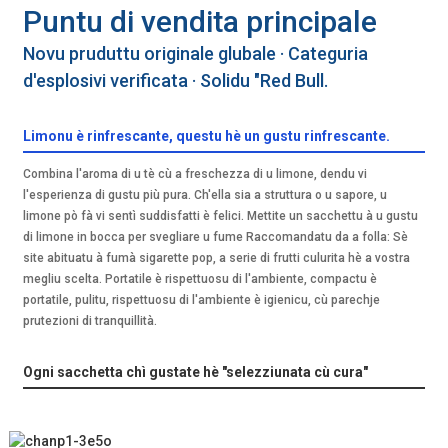
Puntu di vendita principale
Novu pruduttu originale glubale · Categuria
d'esplosivi verificata · Solidu "Red Bull.
Limonu è rinfrescante, questu hè un gustu rinfrescante.
Combina l'aroma di u tè cù a freschezza di u limone, dendu vi
l'esperienza di gustu più pura. Ch'ella sia a struttura o u sapore, u
limone pò fà vi sentì suddisfatti è felici. Mettite un sacchettu à u gustu
di limone in bocca per svegliare u fume Raccomandatu da a folla: Sè
site abituatu à fumà sigarette pop, a serie di frutti culurita hè a vostra
megliu scelta. Portatile è rispettuosu di l'ambiente, compactu è
portatile, pulitu, rispettuosu di l'ambiente è igienicu, cù parechje
prutezioni di tranquillità.
Ogni sacchetta chì gustate hè "selezziunata cù cura"