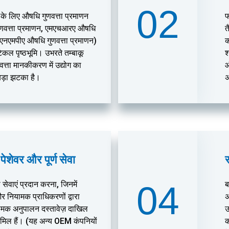
02
ं के लिए औषधि गुणवत्ता प्रमाणन
फ
णवत्ता प्रमाणन, एमएचआरए औषधि
त
, एनएमपीए औषधि गुणवत्ता प्रमाणन)
क
टिकल पृष्ठभूमि। उभरते तम्बाकू
श
णवत्ता मानकीकरण में उद्योग का
औ
बड़ा झटका है।
अ
शेवर और पूर्ण सेवा
ी सेवाएं प्रदान करना, जिनमें
04
ब
ियामक प्राधिकरणों द्वारा
अ
यामक अनुपालन दस्तावेज़ दाखिल
उ
ामिल हैं। (यह अन्य OEM कंपनियों
क