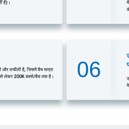
ीं है)।
म
क
उ
06
प
़ी और लचीली है, जिसमें बैच मात्रा
 से लेकर 200K बक्से/बैच तक है।
उ
म