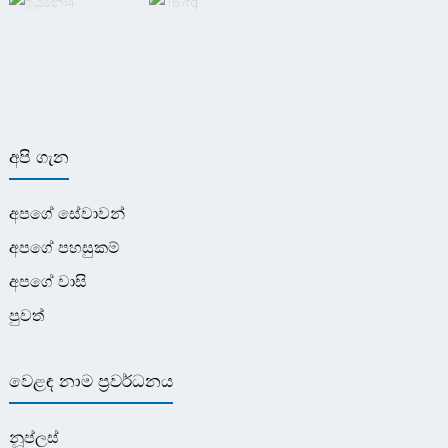
අපි ගැන
අපගේ සේවාවන්
අපගේ පහසුකම්
අපගේ වාසි
පුවත්
වෙළඳ නාම ප්‍රවර්ධනය
නූප්ලස්