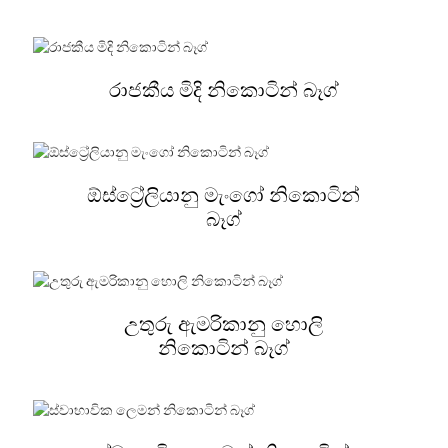
රාජකීය මිදි නිකොටින් බෑග්
ඕස්ට්‍රේලියානු මැංගෝ නිකොටින්
බෑග්
උතුරු ඇමරිකානු හොලි
නිකොටින් බෑග්