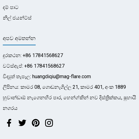
දම් පාට
නිල් ජයන්ට්ස්
අපව අමතන්න
දුරකථන: +86 17841568627
වට්ස්ඇප්: +86 17841568627
විද්‍යුත් තැපෑල: huangdiqiu@mag-flare.com
ලිපිනය: කාමර 08, ගොඩනැගිල්ල 21, කාමර 401, අංක 1889
හුවාන්ඩාඕ නැගෙනහිර පාර, හෙන්ග්කින් නව දිස්ත්‍රික්කය, ෂුහායි
නගරය