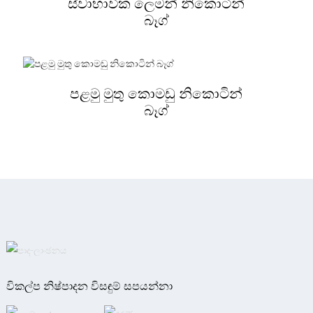
ස්වාභාවික ලෙමන් නිකොටින්
බෑග්
පළමු මුතු කොමඩු නිකොටින්
බෑග්
විකල්ප නිෂ්පාදන විසඳුම් සපයන්නා