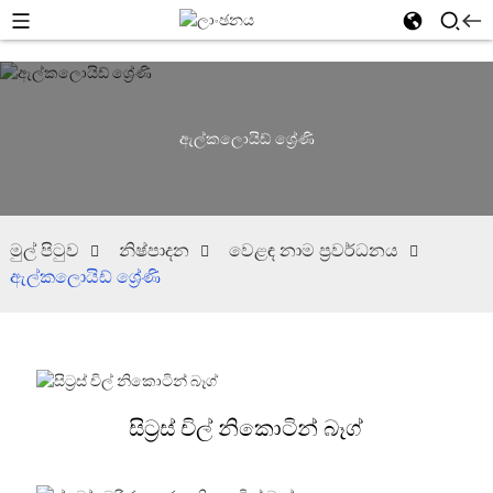
ඇල්කලොයිඩ් ශ්‍රේණි
මුල් පිටුව
නිෂ්පාදන
වෙළඳ නාම ප්‍රවර්ධනය
ඇල්කලොයිඩ් ශ්‍රේණි
සිට්‍රස් චිල් නිකොටින් බෑග්