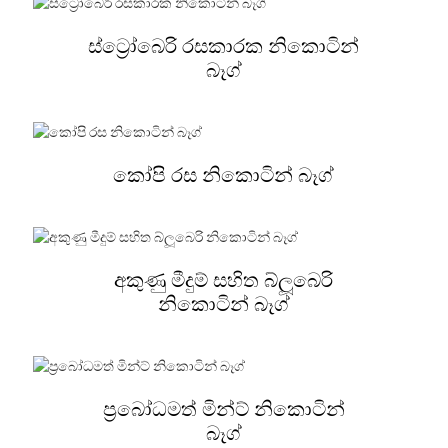
ස්ට්‍රෝබෙරි රසකාරක නිකොටින්
බෑග්
කෝපි රස නිකොටින් බෑග්
අකුණු මීදුම් සහිත බ්ලූබෙරි
නිකොටින් බෑග්
ප්‍රබෝධමත් මින්ට් නිකොටින්
බෑග්