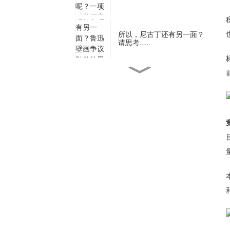
所以，尼古丁还有另一面？
请思考……
瓜拉纳如何影响情绪？
全球监管收紧：尼古丁……
瓜拉纳小袋：核心玩家……
瓜拉纳：来自亚马逊的神圣
礼物