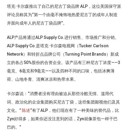
塔克·卡尔森推出了自己的尼古丁袋品牌 ALP，这位美国保守派
评论员称其为“第一个由毫不掩饰地热爱尼古丁的成年人制造
并面向成年人的尼古丁袋品牌”。
ALP产品将通过ALP Supply Co.进行销售、市场推广和分销。
ALP Supply Co.是塔克·卡尔森电视网（Tucker Carlson
Network）和转折点品牌公司（Turning Point Brands）新成
立的各占50%股份的合资企业。该产品有三种尼古丁浓度——3
毫克、6毫克和9毫克——以及四种不同的口味，包括冰爽薄
荷、山地冬青、清爽冰凉和热带水果。
卡尔森说：“消费者没有理由被迫从那些冷酷无情、滥用代
词、政治化的企业集团购买尼古丁袋，这些集团鄙视他们及其
文化。”
陈述
“有了ALP，他们现在有了一种美味的替代品，比
Zyn好得多，如果你还没注意到的话，Zyn就像茶包一样干巴
巴的。”