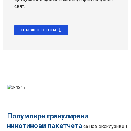
свят.
СВЪРЖЕТЕ СЕ С НАС
Полумокри гранулирани
никотинови пакетчета
са нов ексклузивен