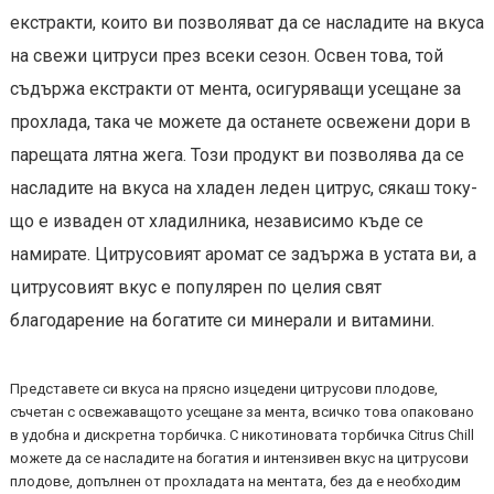
екстракти, които ви позволяват да се насладите на вкуса
на свежи цитруси през всеки сезон. Освен това, той
съдържа екстракти от мента, осигуряващи усещане за
прохлада, така че можете да останете освежени дори в
парещата лятна жега. Този продукт ви позволява да се
насладите на вкуса на хладен леден цитрус, сякаш току-
що е изваден от хладилника, независимо къде се
намирате. Цитрусовият аромат се задържа в устата ви, а
цитрусовият вкус е популярен по целия свят
благодарение на богатите си минерали и витамини.
Представете си вкуса на прясно изцедени цитрусови плодове,
съчетан с освежаващото усещане за мента, всичко това опаковано
в удобна и дискретна торбичка. С никотиновата торбичка Citrus Chill
можете да се насладите на богатия и интензивен вкус на цитрусови
плодове, допълнен от прохладата на ментата, без да е необходим