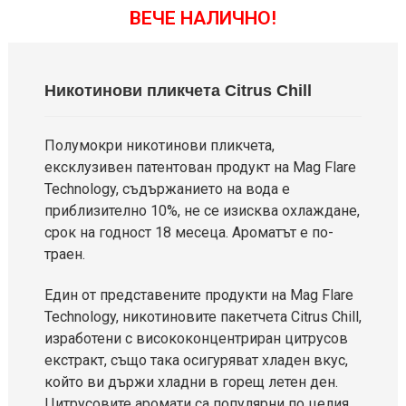
ВЕЧЕ НАЛИЧНО!
Никотинови пликчета Citrus Chill
Полумокри никотинови пликчета,
ексклузивен патентован продукт на Mag Flare
Technology, съдържанието на вода е
приблизително 10%, не се изисква охлаждане,
срок на годност 18 месеца. Ароматът е по-
траен.
Един от представените продукти на Mag Flare
Technology, никотиновите пакетчета Citrus Chill,
изработени с висококонцентриран цитрусов
екстракт, също така осигуряват хладен вкус,
който ви държи хладни в горещ летен ден.
Цитрусовите аромати са популярни по целия