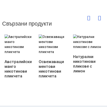
Свързани продукти
Натурални
никотинови
Австралийски
Освежаващи
пликове с
манго
ментови
лимон
никотинови
никотинови
пликчета
пликчета