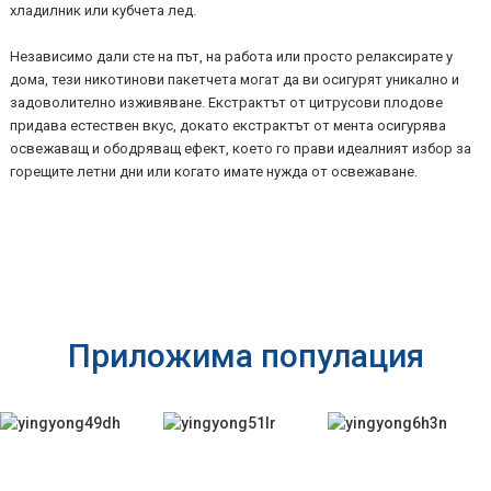
хладилник или кубчета лед.
Независимо дали сте на път, на работа или просто релаксирате у
дома, тези никотинови пакетчета могат да ви осигурят уникално и
задоволително изживяване. Екстрактът от цитрусови плодове
придава естествен вкус, докато екстрактът от мента осигурява
освежаващ и ободряващ ефект, което го прави идеалният избор за
горещите летни дни или когато имате нужда от освежаване.
Приложима популация