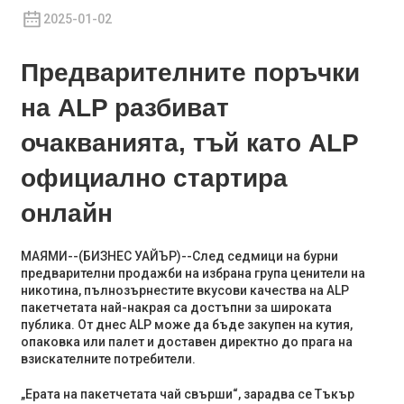
2025-01-02
Предварителните поръчки
на ALP разбиват
очакванията, тъй като ALP
официално стартира
онлайн
МАЯМИ--(
БИЗНЕС УАЙЪР
)--След седмици на бурни
предварителни продажби на избрана група ценители на
никотина, пълнозърнестите вкусови качества на ALP
пакетчетата най-накрая са достъпни за широката
публика. От днес ALP може да бъде закупен на кутия,
опаковка или палет и доставен директно до прага на
взискателните потребители.
„Ерата на пакетчетата чай свърши“, зарадва се Тъкър