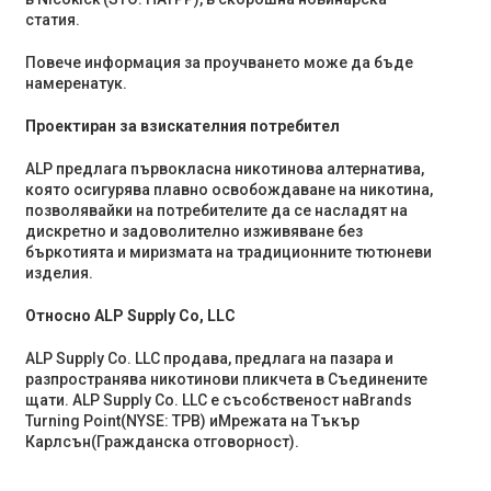
статия.
Повече информация за проучването може да бъде
намерена
тук
.
Проектиран за взискателния потребител
ALP предлага първокласна никотинова алтернатива,
която осигурява плавно освобождаване на никотина,
позволявайки на потребителите да се насладят на
дискретно и задоволително изживяване без
бъркотията и миризмата на традиционните тютюневи
изделия.
Относно ALP Supply Co, LLC
ALP Supply Co. LLC продава, предлага на пазара и
разпространява никотинови пликчета в Съединените
щати. ALP Supply Co. LLC е съсобственост на
Brands
Turning Point
(NYSE: TPB) и
Мрежата на Тъкър
Карлсън
(Гражданска отговорност).