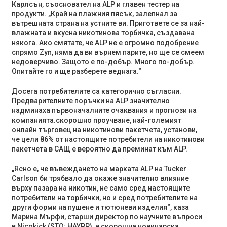
Карлсън, съосновател на ALP и главен тестер на
продукти. „Край на плажния пясък, залепнал за
вътрешната страна на устните ви. Пригответе се за най-
влажната и вкусна никотинова торбичка, създавана
някога. Ако смятате, че ALP не е огромно подобрение
спрямо Zyn, няма да ви върнем парите, но ще се смеем
недоверчиво. Защото е по-добър. Много по-добър.
Опитайте го и ще разберете веднага.“
Досега потребителите са категорично съгласни.
Предварителните поръчки на ALP значително
надминаха първоначалните очаквания и прогнози на
компанията.
скорошно проучване
, най-големият
онлайн търговец на никотинови пакетчета, установи,
че цели 86% от настоящите потребители на никотинови
пакетчета в САЩ е вероятно да преминат към ALP.
„Ясно е, че въвеждането на марката ALP на Tucker
Carlson би трябвало да окаже значително влияние
върху пазара на никотин, не само сред настоящите
потребители на торбички, но и сред потребителите на
други форми на пушене и тютюневи изделия“, каза
Марина Мърфи, старши директор по научните въпроси
в Nicokick (STO: HAYPP), в скорошна новинарска