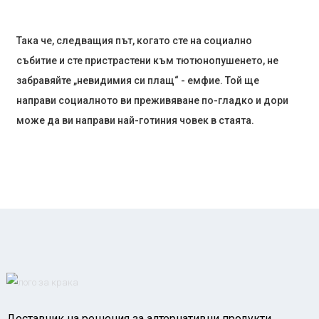
Така че, следващия път, когато сте на социално
събитие и сте пристрастени към тютюнопушенето, не
забравяйте „невидимия си плащ“ - емфие. Той ще
направи социалното ви преживяване по-гладко и дори
може да ви направи най-готиния човек в стаята.
Доставчик на решения за алтернативни продукти