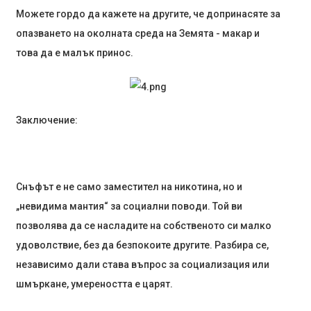
Можете гордо да кажете на другите, че допринасяте за
опазването на околната среда на Земята - макар и
това да е малък принос.
Заключение:
Снъфът е не само заместител на никотина, но и
„невидима мантия“ за социални поводи. Той ви
позволява да се насладите на собственото си малко
удоволствие, без да безпокоите другите. Разбира се,
независимо дали става въпрос за социализация или
шмъркане, умереността е царят.