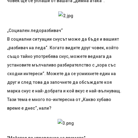
човек ще се уплаши от вашата „димна атака“.
„Социален ледоразбивач“
В социални ситуации снусът може да бъде и вашият
„разбивач на леда“. Когато видите друг човек, който
също тайно употребява снус, можете веднага да
установите мълчаливо разбирателство с „хора със
сходни интереси“. Можете да се усмихнете един на
друг и след това да започнете да обсъждате коя
марка снус е най-добрата и кой вкус е най-вълнуващ.
Тази тема е много по-интересна от „Какво хубаво
време е днес“, нали?