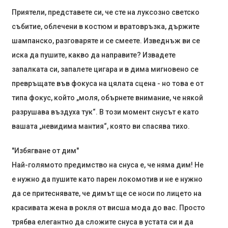
Приятели, представете си, че сте на луксозно светско
събитие, облечени в костюм и вратовръзка, държите
шампанско, разговаряте и се смеете. Изведнъж ви се
иска да пушите, какво да направите? Извадете
запалката си, запалете цигара и в дима мигновено се
превръщате във фокуса на цялата сцена - но това е от
типа фокус, който „моля, обърнете внимание, че някой
разрушава въздуха тук“. В този момент снусът е като
вашата „невидима мантия“, която ви спасява тихо.
"Избягване от дим"
Най-голямото предимство на снуса е, че няма дим! Не
е нужно да пушите като парен локомотив и не е нужно
да се притеснявате, че димът ще се носи по лицето на
красивата жена в рокля от висша мода до вас. Просто
трябва елегантно да сложите снуса в устата си и да