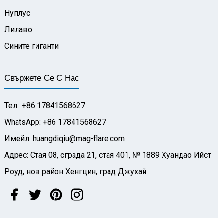
Нуплус
Лилаво
Сините гиганти
Свържете Се С Нас
Тел.: +86 17841568627
WhatsApp: +86 17841568627
Имейл: huangdiqiu@mag-flare.com
Адрес: Стая 08, сграда 21, стая 401, № 1889 Хуандао Ийст
Роуд, нов район Хенгцин, град Джухай