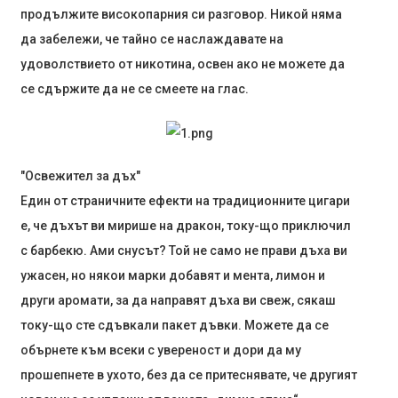
продължите високопарния си разговор. Никой няма
да забележи, че тайно се наслаждавате на
удоволствието от никотина, освен ако не можете да
се сдържите да не се смеете на глас.
"Освежител за дъх"
Един от страничните ефекти на традиционните цигари
е, че дъхът ви мирише на дракон, току-що приключил
с барбекю. Ами снусът? Той не само не прави дъха ви
ужасен, но някои марки добавят и мента, лимон и
други аромати, за да направят дъха ви свеж, сякаш
току-що сте сдъвкали пакет дъвки. Можете да се
обърнете към всеки с увереност и дори да му
прошепнете в ухото, без да се притеснявате, че другият