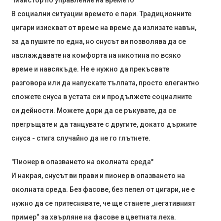
"Майстор по управление на времето"
В социални ситуации времето е пари. Традиционните
цигари изискват от време на време да излизате навън,
за да пушите по една, но снусът ви позволява да се
наслаждавате на комфорта на никотина по всяко
време и навсякъде. Не е нужно да прекъсвате
разговора или да напускате тълпата, просто елегантно
сложете снуса в устата си и продължете социалните
си дейности. Можете дори да се ръкувате, да се
прегръщате и да танцувате с другите, докато държите
снуса - стига случайно да не го глътнете.
"Пионер в опазването на околната среда"
И накрая, снусът ви прави и пионер в опазването на
околната среда. Без фасове, без пепел от цигари, не е
нужно да се притеснявате, че ще станете „негативният
пример“ за хвърляне на фасове в цветната леха.