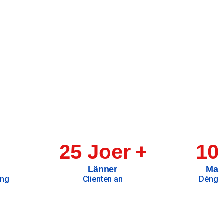
+
25 Joer
10
Länner
Ma
ung
Clienten an
Déngs