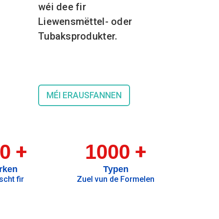
wéi dee fir
Liewensmëttel- oder
Tubaksprodukter.
MÉI ERAUSFANNEN
+
+
0
1000
rken
Typen
cht fir
Zuel vun de Formelen