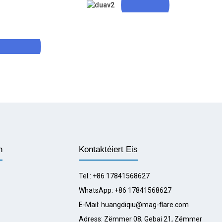
Déi Komplettst
Gamme Vu
Produkttypen
 Bescht Präis-
tungsverhältnis
Produkter
n
Kontaktéiert Eis
Tel.: +86 17841568627
WhatsApp: +86 17841568627
E-Mail: huangdiqiu@mag-flare.com
Adress: Zëmmer 08, Gebai 21, Zëmmer