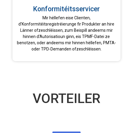
Konformitéitsservicer
Mir hëllefen eise Clienten,
d'Konformitéitsregistréierunge fir Produkter an hire
Länner ofzeschléissen, zum Beispill andeems mir
hinnen d'Autorisatioun ginn, eis TPMF-Datei ze
benotzen, oder andeems mir hinnen hëllefen, PMTA-
oder TPD-Demanden ofzeschléissen.
VORTEILER