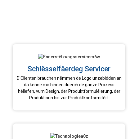
Schlësselfäerdeg Servicer
D'Clienten brauchen nëmmen de Logo unzebidden an
da kënne mir hinnen duerch de ganze Prozess
hëllefen, vum Design, der Produktformuléierung, der
Produktioun bis zur Produktkonformitéit.