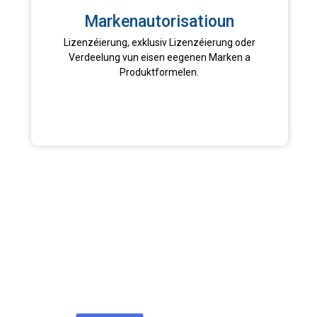
Markenautorisatioun
Lizenzéierung, exklusiv Lizenzéierung oder
Verdeelung vun eisen eegenen Marken a
Produktformelen.