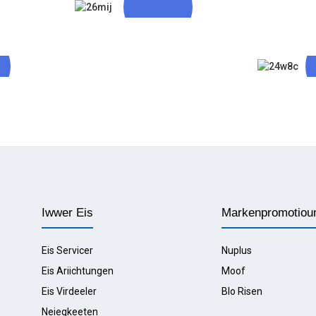
FDA, MHRA
Zertifizéiert CGMP
Pharmazeutesch
Ariichtung
hung An
Déi
 Gutt
Leesch
Iwwer Eis
Markenpromotiou
Eis Servicer
Nuplus
Eis Ariichtungen
Moof
Eis Virdeeler
Blo Risen
Neiegkeeten