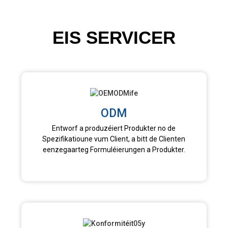
EIS SERVICER
ODM
Entworf a produzéiert Produkter no de
Spezifikatioune vum Client, a bitt de Clienten
eenzegaarteg Formuléierungen a Produkter.