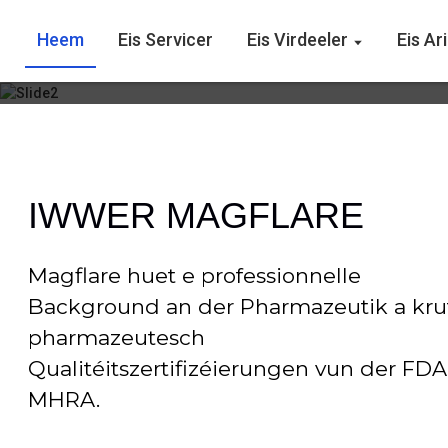
Heem
Eis Servicer
Eis Virdeeler
Eis Ar
Egal ob Dir Är eege Ni
héichwäertege Nikotin
IWWER MAGFLARE
Magflare huet e professionnelle
Background an der Pharmazeutik a kru
pharmazeutesch
Qualitéitszertifizéierungen vun der FDA
MHRA.