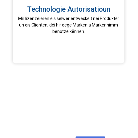
Technologie Autorisatioun
Mir lizenzéieren eis selwer entwéckelt nei Produkter
un eis Clienten, déi hir eege Marken a Markennimm
benotze kënnen.