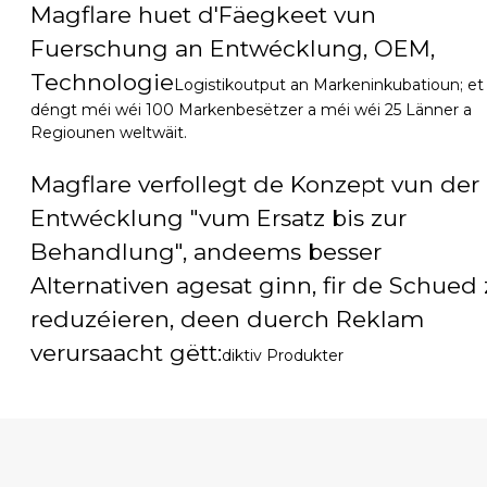
Magflare huet d'Fäegkeet vun
Fuerschung an Entwécklung, OEM,
Technologie
Logistikoutput an Markeninkubatioun; et
déngt méi wéi 100 Markenbesëtzer a méi wéi 25 Länner a
Regiounen weltwäit.
Magflare verfollegt de Konzept vun der
Entwécklung "vum Ersatz bis zur
Behandlung", andeems besser
Alternativen agesat ginn, fir de Schued 
reduzéieren, deen duerch Reklam
verursaacht gëtt:
diktiv Produkter