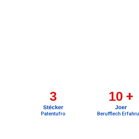
+
3
10
Stécker
Joer
Patentufro
Berufflech Erfahr