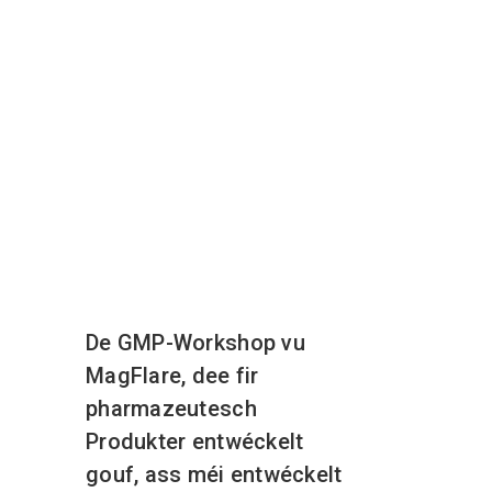
De GMP-Workshop vu
MagFlare, dee fir
pharmazeutesch
Produkter entwéckelt
gouf, ass méi entwéckelt