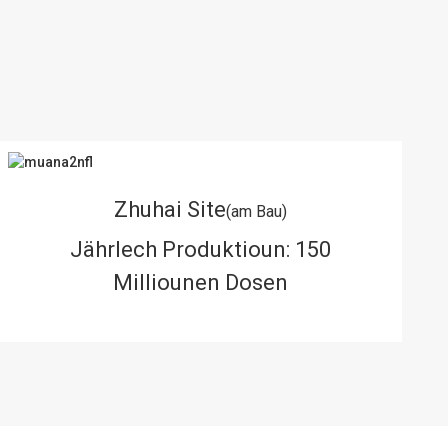
Zhuhai Site
(am Bau)
Jährlech Produktioun: 150
Milliounen Dosen