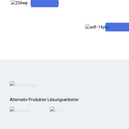
Déi Professionellst
Servicer Ubidden
Schnell Fuersc
Entwécklung A
Qualitéit
Alternativ Produkter Léisungsanbieter