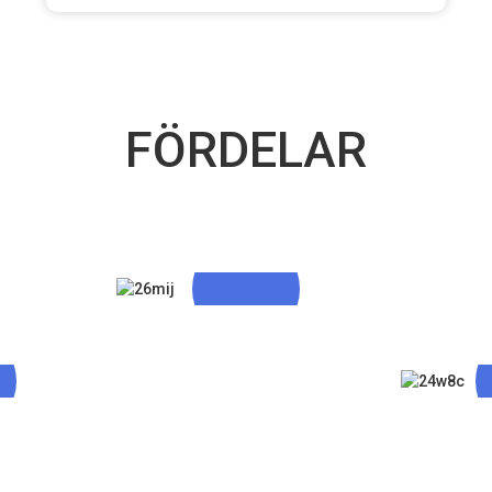
FÖRDELAR
FDA-, MHRA-
Certifierad CGMP-
Läkemedelsanläggning
ng Och
De
h God