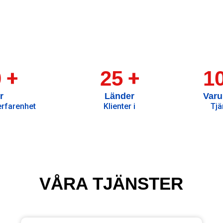
+
+
0
25
1
r
Länder
Var
erfarenhet
Klienter i
Tjä
VÅRA TJÄNSTER