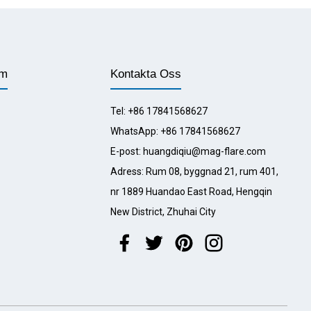
landet Produkter
am
Kontakta Oss
Tel: +86 17841568627
WhatsApp: +86 17841568627
E-post: huangdiqiu@mag-flare.com
Adress: Rum 08, byggnad 21, rum 401,
nr 1889 Huandao East Road, Hengqin
New District, Zhuhai City