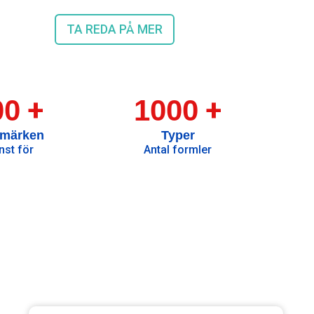
TA REDA PÅ MER
+
+
00
1000
umärken
Typer
nst för
Antal formler