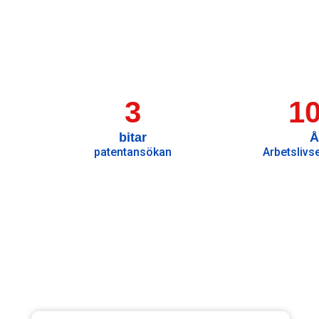
3
1
bitar
Å
patentansökan
Arbetslivs