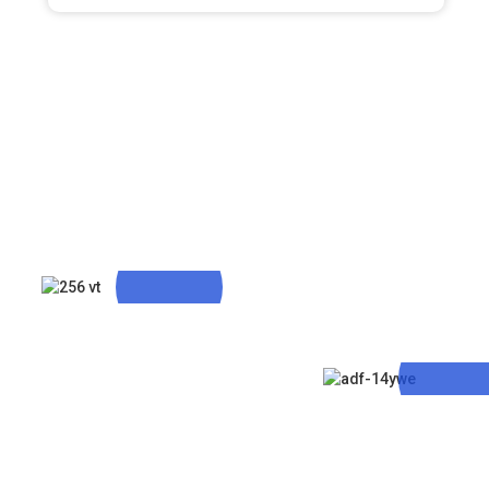
Tillhandahåller De
Mest Professionella
Tjänsterna
Snabb Forskni
Utveckling Oc