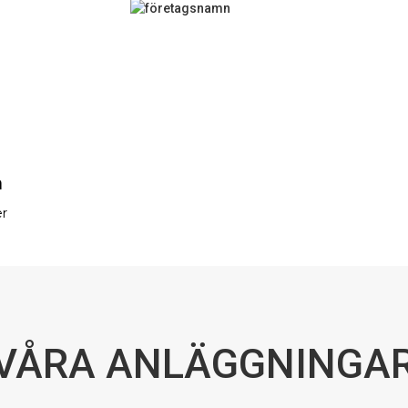
a
er
VÅRA ANLÄGGNINGA