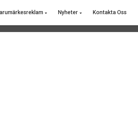
arumärkesreklam
Nyheter
Kontakta Oss
ll tjäna pengar på att sälja
ontakta oss.