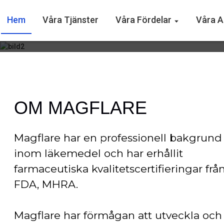
Hem
Våra Tjänster
Våra Fördelar
Våra A
Oavsett om du vill lansera 
våra högkva
OM MAGFLARE
Magflare har en professionell bakgrund
inom läkemedel och har erhållit
farmaceutiska kvalitetscertifieringar frå
FDA, MHRA.
Magflare har förmågan att utveckla och