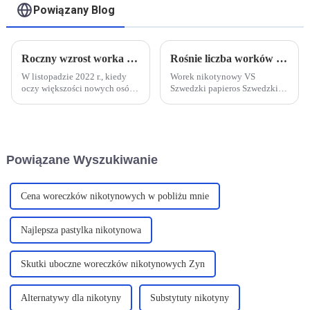
Powiązany Blog
Roczny wzrost worka na usta o 30%, domowy worek na nikotynę będzie nowym usta powietrznym?
Rośnie liczba worków z nikotyną, a regulacje dotyczące produktów nadrabiają zaległości – od niszowych po popularne
W listopadzie 2022 r., kiedy
Worek nikotynowy VS
oczy większości nowych osób
Szwedzki papieros Szwedzki
zajmujących się tematyką
tytoń doustny to
tytoniową w Chinach wciąż
pasteryzowany tytoń doustny,
były skupione na najnowszym
który istnieje od 200 lat.
trendzie wprowadzenia
Opakowania nikotynowe to
podatku od konsumpcji
podobny produkt, ale bardziej
Powiązane Wyszukiwanie
papierosów elektronicznych,
modny i higieniczny. ...
wielką sprawą było...
Cena woreczków nikotynowych w pobliżu mnie
Najlepsza pastylka nikotynowa
Skutki uboczne woreczków nikotynowych Zyn
Alternatywy dla nikotyny
Substytuty nikotyny