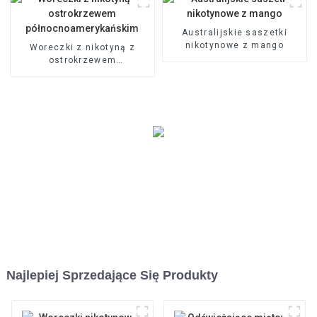
Australijskie saszetki
nikotynowe z mango
Woreczki z nikotyną z
ostrokrzewem
północnoamerykańskim
Najlepiej Sprzedające Się Produkty