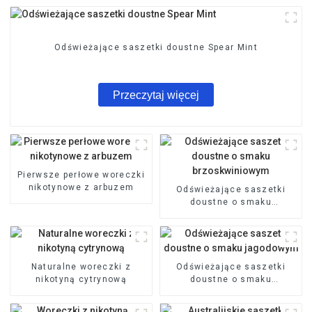
Odświeżające saszetki doustne Spear Mint
Przeczytaj więcej
Pierwsze perłowe woreczki
nikotynowe z arbuzem
Odświeżające saszetki
doustne o smaku
brzoskwiniowym
Naturalne woreczki z
Odświeżające saszetki
nikotyną cytrynową
doustne o smaku
jagodowym