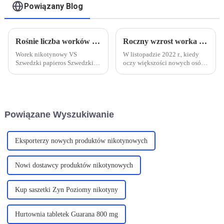
Powiązany Blog
Rośnie liczba worków z nikotyną, a regulacje dotyczące produktów nadrabiają zaległości – od niszowych po popularne
Roczny wzrost worka na usta o 30%, domowy worek na nikotynę będzie nowym usta powietrznym?
Worek nikotynowy VS
W listopadzie 2022 r., kiedy
Szwedzki papieros Szwedzki
oczy większości nowych osób
tytoń doustny to
zajmujących się tematyką
pasteryzowany tytoń doustny,
tytoniową w Chinach wciąż
który istnieje od 200 lat.
były skupione na najnowszym
Opakowania nikotynowe to
trendzie wprowadzenia
podobny produkt, ale bardziej
podatku od konsumpcji
Powiązane Wyszukiwanie
modny i higieniczny. ...
papierosów elektronicznych,
wielką sprawą było...
Eksporterzy nowych produktów nikotynowych
Nowi dostawcy produktów nikotynowych
Kup saszetki Zyn Poziomy nikotyny
Hurtownia tabletek Guarana 800 mg