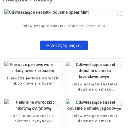
Odświeżające saszetki doustne Spear Mint
Przeczytaj więcej
Pierwsze perłowe woreczki
nikotynowe z arbuzem
Odświeżające saszetki
doustne o smaku
brzoskwiniowym
Naturalne woreczki z
Odświeżające saszetki
nikotyną cytrynową
doustne o smaku
jagodowym