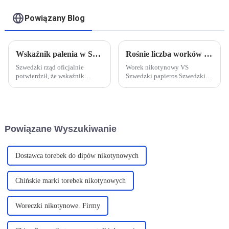
Powiązany Blog
Wskaźnik palenia w Szwecji spadł do 5,6%, zbliżając się do statusu kraju wolnego od dymu
Rośnie liczba worków z nikotyną, a regulacje dotyczące produktów nadrabiają zaległości – od niszowych po popularne
Szwedzki rząd oficjalnie
Worek nikotynowy VS
potwierdził, że wskaźnik
Szwedzki papieros Szwedzki
palenia w kraju spadł do 5,6%,
tytoń doustny to
co czyni ten kraj pierwszym w
pasteryzowany tytoń doustny,
Europie, który osiągnął status
który istnieje od 200 lat.
obszaru wolnego od dymu
Opakowania nikotynowe to
tytoniowego.
podobny produkt, ale bardziej
Powiązane Wyszukiwanie
modny i higieniczny. ...
Dostawca torebek do dipów nikotynowych
Chińskie marki torebek nikotynowych
Woreczki nikotynowe. Firmy