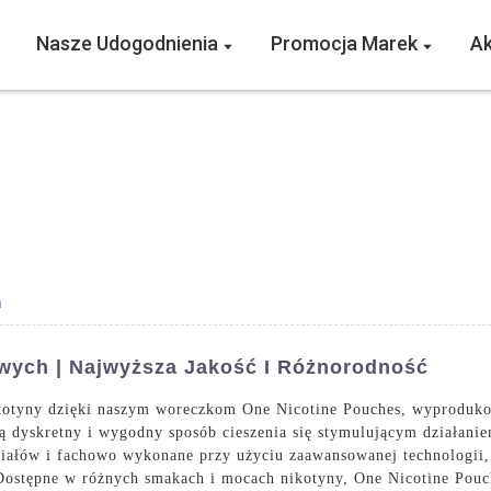
Nasze Udogodnienia
Promocja Marek
Ak
h
wych | Najwyższa Jakość I Różnorodność
ikotyny dzięki naszym woreczkom One Nicotine Pouches, wyprodu
 dyskretny i wygodny sposób cieszenia się stymulującym działanie
ałów i fachowo wykonane przy użyciu zaawansowanej technologii, n
 Dostępne w różnych smakach i mocach nikotyny, One Nicotine Pouc