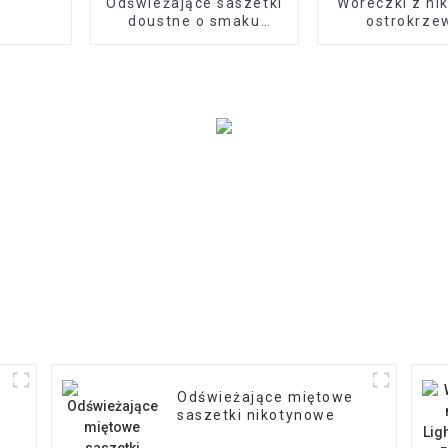
Odświeżające saszetki
Woreczki z ni
doustne o smaku
ostrokrz
jagodowym
północnoamer
Odświeżające miętowe
saszetki nikotynowe