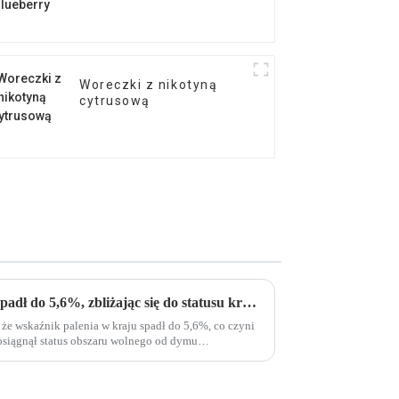
Woreczki z nikotyną
cytrusową
Wskaźnik palenia w Szwecji spadł do 5,6%, zbliżając się do statusu kraju wolnego od dymu
, że wskaźnik palenia w kraju spadł do 5,6%, co czyni
 osiągnął status obszaru wolnego od dymu