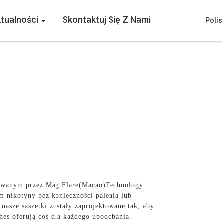
tualności
Skontaktuj Się Z Nami
Poli
kowanym przez Mag Flare(Macao)Technology
m nikotyny bez konieczności palenia lub
asze saszetki zostały zaprojektowane tak, aby
hes oferują coś dla każdego upodobania.