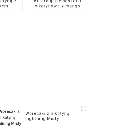
kotyną z
Australijskie saszetki
ewem
nikotynowe z mango
ykańskim
Woreczki z nikotyną
Lightning Misty
Blueberry