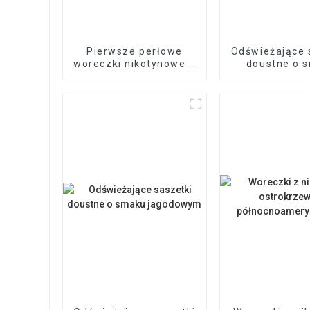
Pierwsze perłowe
Odświeżające 
woreczki nikotynowe z
doustne o 
arbuzem
brzoskwin