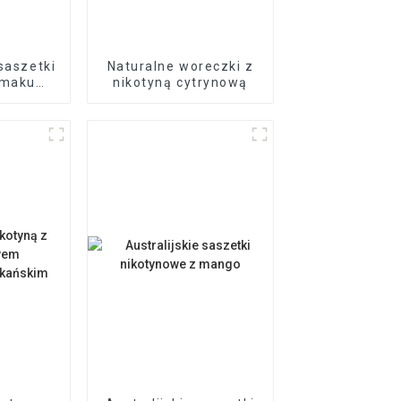
saszetki
Naturalne woreczki z
smaku
nikotyną cytrynową
iowym