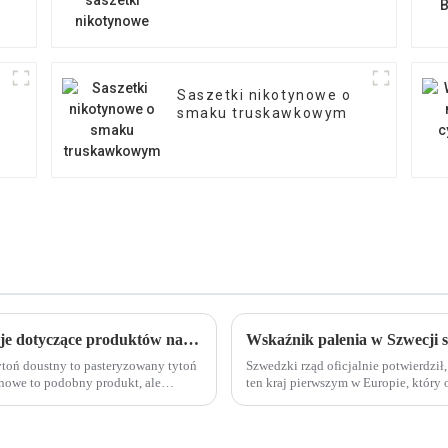
Saszetki nikotynowe o
smaku truskawkowym
Rośnie liczba worków z nikotyną, a regulacje dotyczące produktów nadrabiają zaległości – od niszowych po popularne
toń doustny to pasteryzowany tytoń
Szwedzki rząd oficjalnie potwierdził
ynowe to podobny produkt, ale
ten kraj pierwszym w Europie, który
tytoniowego.