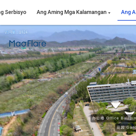
g Serbisyo
Ang Aming Mga Kalamangan
Ang A