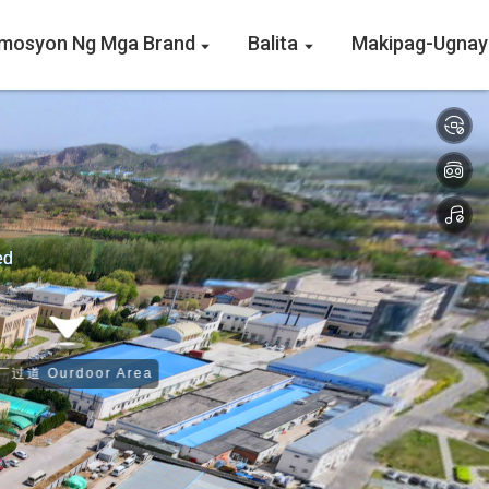
mosyon Ng Mga Brand
Balita
Makipag-Ugnay