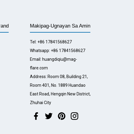
rand
Makipag-Ugnayan Sa Amin
Tel: +86 17841568627
Whatsapp: +86 17841568627
Email: huangdiqiu@mag-
flare.com
Address: Room 08, Building 21,
Room 401, No. 1889 Huandao
East Road, Hengqin New District,
Zhuhai City