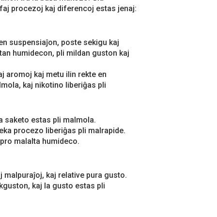
aj procezoj kaj diferencoj estas jenaj:
 en suspensiaĵon, poste sekigu kaj
ltan humidecon, pli mildan guston kaj
j aromoj kaj metu ilin rekte en
ola, kaj nikotino liberiĝas pli
a saketo estas pli malmola.
eka procezo liberiĝas pli malrapide.
 pro malalta humideco.
 malpuraĵoj, kaj relative pura gusto.
kguston, kaj la gusto estas pli