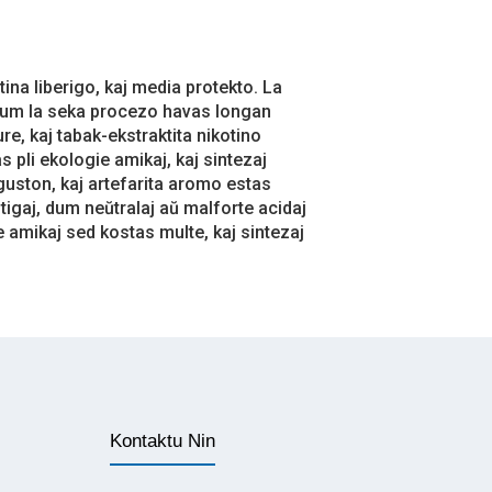
na liberigo, kaj media protekto. La
dum la seka procezo havas longan
re, kaj tabak-ekstraktita nikotino
as pli ekologie amikaj, kaj sintezaj
guston, kaj artefarita aromo estas
ritigaj, dum neŭtralaj aŭ malforte acidaj
e amikaj sed kostas multe, kaj sintezaj
Kontaktu Nin