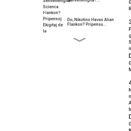
Do, Nikotino Havas Alian
Flankon? Pripensu...
P
g
S
Kiel Guarana Influas
i
Emociajn ...
Tutmondaj Regularoj
Plifortiĝas: Nikotino ...
N
Guarana-Saketoj: La
m
Kerna Ludanto en...
A
b
Gŭaranao: Sankta
Donaco de Amazonio