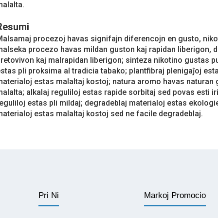
alalta.
Resumi
alsamaj procezoj havas signifajn diferencojn en gusto, nikoti
alseka procezo havas mildan guston kaj rapidan liberigon, 
retovivon kaj malrapidan liberigon; sinteza nikotino gustas pu
stas pli proksima al tradicia tabako; plantfibraj plenigaĵoj est
aterialoj estas malaltaj kostoj; natura aromo havas naturan 
alalta; alkalaj reguliloj estas rapide sorbitaj sed povas esti i
eguliloj estas pli mildaj; degradeblaj materialoj estas ekologi
aterialoj estas malaltaj kostoj sed ne facile degradeblaj.
Pri Ni
Markoj Promocio