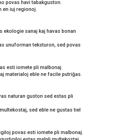
tino povas havi tabakguston.
 en iuj regionoj.
tas ekologie sanaj kaj havas bonan
vas unuforman teksturon, sed povas
vas esti iomete pli malbonaj.
aj materialoj eble ne facile putriĝas.
vas naturan guston sed estas pli
multekostaj, sed eble ne gustas tiel
tigiloj povas esti iomete pli malbonaj.
 gustigiloj estas malpli multekostaj.