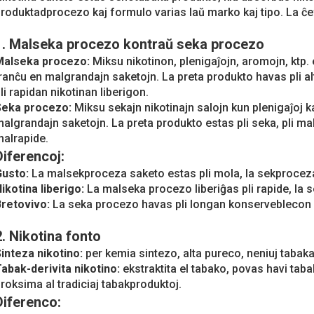
roduktadprocezo kaj formulo varias laŭ marko kaj tipo. La ĉef
1. Malseka procezo kontraŭ seka procezo
Malseka procezo:
Miksu nikotinon, plenigaĵojn, aromojn, ktp.
ranĉu en malgrandajn saketojn. La preta produkto havas pli a
li rapidan nikotinan liberigon.
Seka procezo:
Miksu sekajn nikotinajn salojn kun plenigaĵoj ka
algrandajn saketojn. La preta produkto estas pli seka, pli malm
alrapide.
Diferencoj:
Gusto:
La malsekproceza saketo estas pli mola, la sekprocez
ikotina liberigo:
La malseka procezo liberiĝas pli rapide, la s
Bretovivo:
La seka procezo havas pli longan konserveblecon
2. Nikotina fonto
inteza nikotino:
per kemia sintezo, alta pureco, neniuj tabakaj
abak-derivita nikotino:
ekstraktita el tabako, povas havi taba
roksima al tradiciaj tabakproduktoj.
Diferenco: