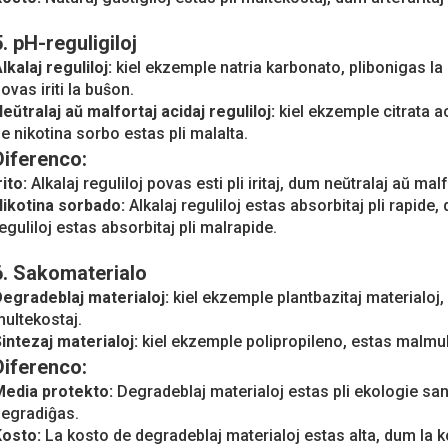
5. pH-reguligiloj
lkalaj reguliloj:
kiel ekzemple natria karbonato, plibonigas la
ovas iriti la buŝon.
eŭtralaj aŭ malfortaj acidaj reguliloj:
kiel ekzemple citrata ac
e nikotina sorbo estas pli malalta.
Diferenco:
rito:
Alkalaj reguliloj povas esti pli iritaj, dum neŭtralaj aŭ malf
Nikotina sorbado:
Alkalaj reguliloj estas absorbitaj pli rapide
eguliloj estas absorbitaj pli malrapide.
6. Sakomaterialo
egradeblaj materialoj:
kiel ekzemple plantbazitaj materialoj,
ultekostaj.
intezaj materialoj:
kiel ekzemple polipropileno, estas malmul
Diferenco:
Media protekto:
Degradeblaj materialoj estas pli ekologie san
egradiĝas.
Kosto:
La kosto de degradeblaj materialoj estas alta, dum la k