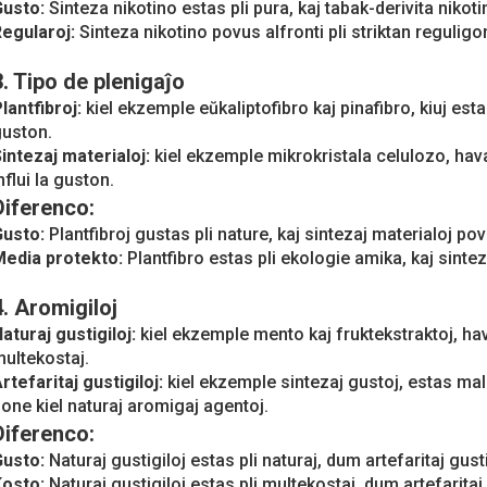
Gusto:
Sinteza nikotino estas pli pura, kaj tabak-derivita niko
Regularoj:
Sinteza nikotino povus alfronti pli striktan reguligon
3. Tipo de plenigaĵo
lantfibroj:
kiel ekzemple eŭkaliptofibro kaj pinafibro, kiuj es
uston.
intezaj materialoj:
kiel ekzemple mikrokristala celulozo, ha
nflui la guston.
Diferenco:
Gusto:
Plantfibroj gustas pli nature, kaj sintezaj materialoj po
Media protekto:
Plantfibro estas pli ekologie amika, kaj sintez
4. Aromigiloj
aturaj gustigiloj:
kiel ekzemple mento kaj fruktekstraktoj, ha
ultekostaj.
rtefaritaj gustigiloj:
kiel ekzemple sintezaj gustoj, estas mal
one kiel naturaj aromigaj agentoj.
Diferenco:
Gusto:
Naturaj gustigiloj estas pli naturaj, dum artefaritaj gus
Kosto:
Naturaj gustigiloj estas pli multekostaj, dum artefaritaj