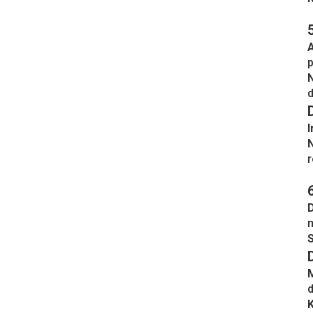
A
p
N
d
I
r
D
m
S
d