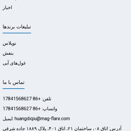
اخبار
تبلیغات برندها
نوپلاس
بنفش
غول‌های آبی
تماس با ما
تلفن: +86 17841568627
واتساپ: +86 17841568627
ایمیل: huangdiqiu@mag-flare.com
آدرس: اتاق ۰۸، ساختمان ۲۱، اتاق ۴۰۱، پلاک ۱۸۸۹ جاده شرقی