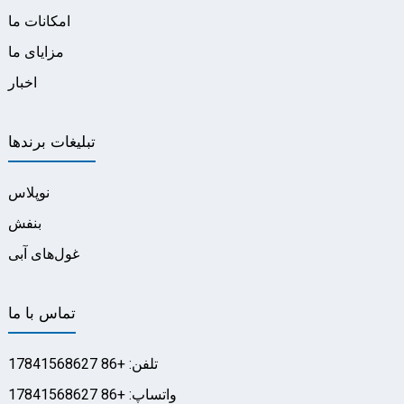
امکانات ما
مزایای ما
اخبار
تبلیغات برندها
نوپلاس
بنفش
غول‌های آبی
تماس با ما
تلفن: +86 17841568627
واتساپ: +86 17841568627