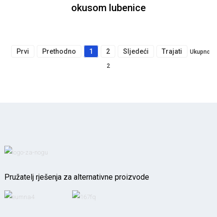
okusom lubenice
Prvi
Prethodno
1
2
Sljedeći
Trajati
Ukupno
2
Pružatelj rješenja za alternativne proizvode