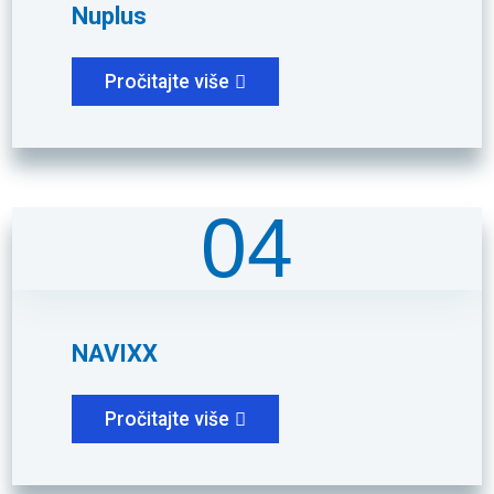
Nuplus
Pročitajte više
04
NAVIXX
Pročitajte više