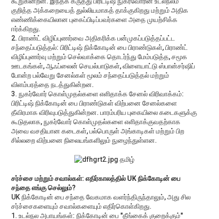
கூறுகின்றன. இந்தக் கருத்து பிரிட்டிஷ் நுகர்வோரின் உடல்நலம்
குறித்த அக்கறையைத் துல்லியமாகத் தாக்குகிறது மற்றும் அதிக
எண்ணிக்கையிலான புகைப்பிடிப்பவர்களை அதை முயற்சிக்க
ஈர்க்கிறது.
2. பிராண்ட் விழிப்புணர்வை அதிகரிக்க பன்முகப்படுத்தப்பட்ட
சந்தைப்படுத்தல்: பிரிட்டிஷ் நிக்கோடின் பை பிராண்டுகள், பிராண்ட்
விழிப்புணர்வு மற்றும் செல்வாக்கை தொடர்ந்து மேம்படுத்த, சமூக
ஊடகங்கள், ஆஃப்லைன் செயல்பாடுகள், விளையாட்டு ஸ்பான்சர்ஷிப்
போன்ற பல்வேறு சேனல்கள் மூலம் சந்தைப்படுத்தல் மற்றும்
விளம்பரத்தை நடத்துகின்றன.
3. நுகர்வோர் கொள்முதல்களை எளிதாக்க சேனல் விரிவாக்கம்:
பிரிட்டிஷ் நிக்கோடின் பை பிராண்டுகள் விற்பனை சேனல்களை
தீவிரமாக விரிவுபடுத்துகின்றன. பாரம்பரிய புகையிலை கடைகளுக்கு
கூடுதலாக, நுகர்வோர் கொள்முதல்களை எளிதாக்குவதற்காக
அவை வசதியான கடைகள், பல்பொருள் அங்காடிகள் மற்றும் பிற
சில்லறை விற்பனை நிலையங்களிலும் நுழைந்துள்ளன.
சர்ச்சை மற்றும் சவால்கள்: எதிர்காலத்தில் UK நிக்கோடின் பை
சந்தை எங்கு செல்லும்?
UK நிக்கோடின் பை சந்தை வேகமாக வளர்ந்திருந்தாலும், அது சில
சர்ச்சைகளையும் சவால்களையும் எதிர்கொள்கிறது.
1. உடல்நல அபாயங்கள்: நிக்கோடின் பை "தீங்கைக் குறைக்கும்"