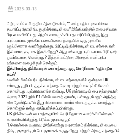
2025-03-13
அறிமுகம்: சமீபத்திய ஆண்டுகளில், "" என்ற புதிய புகையிலை
தயாரிப்பு தோன்றியது.
நிக்கோடின் பை
" இங்கிலாந்தில் அமைதியாக
பிரபலமாகிவிட்டது. ஆரம்பகால முக்கிய தயாரிப்பிலிருந்து, இது
படிப்படியாக முக்கிய புகையிலை சந்தையின் ஒரு முக்கிய
உறுப்பினராக வளர்ந்துள்ளது. பிரிட்டிஷ் நிக்கோடின் பை சந்தை ஏன்
இவ்வளவு சூடாக இருக்கிறது? அது எவ்வாறு படிப்படியாக பிரிட்டிஷ்
நுகர்வோரை வென்றது? இந்தக் கட்டுரை அதைக் கண்டறிய
உங்களை அழைத்துச் செல்லும்.
இங்கிலாந்து நிக்கோடின் பை சந்தை: ஒரு செழிப்பான "புதிய நீல
கடல்"
உலகின் மிகப்பெரிய நிக்கோடின் பை சந்தைகளில் ஒன்றாக UK
உள்ளது, குறிப்பிடத்தக்க சந்தை அளவு மற்றும் வளர்ச்சி வேகம்
கொண்டது. புள்ளிவிவரங்களின்படி, UK நிக்கோடின் பை சந்தையின்
அளவு 2022 இல் £1 பில்லியனைத் தாண்டியுள்ளது, மேலும் அடுத்த
சில ஆண்டுகளில் இது விரைவான வளர்ச்சியைத் தக்க வைத்துக்
கொள்ளும் என்று எதிர்பார்க்கப்படுகிறது.
UK நிக்கோடின் பை சந்தையின் அபரிமிதமான வளர்ச்சி பின்வரும்
காரணிகளிலிருந்து பிரிக்க முடியாதது:
1.கொள்கை ஆதரவு: இங்கிலாந்து அரசாங்கம் நிக்கோடின் பையை
தீங்கு குறைக்கும் பொருளாகக் கருதுகிறது மற்றும் அதை சந்தையில்