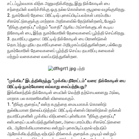
சட்டப்பூர்வமாக விற்க அனுமதிக்கிறது, இது நிக்கோடின் பை
சந்தையின் வளர்ச்சிக்கு ஒரு நல்ல கொள்கை சூழலை வழங்குகிறது.
2. நுகர்வோர் தேவை: பிரிட்டிஷ் புகைப்பிடிப்பவர்கள் பாரம்பரிய
சிகரெட்டுகளுக்கு மாற்றாக அதிகளவில் தேடுகின்றனர், மேலும்
"தீங்கு குறைப்பு" மற்றும் "வசதி" ஆகிய அம்சங்களுடன் கூடிய
நிகோடின் பை, இந்த நுகர்வோரின் தேவைகளைப் பூர்த்தி செய்கிறது.
3. தயாரிப்பு புதுமை: பிரிட்டிஷ் நிக்கோடின் பை பிராண்டுகள்
தொடர்ந்து புதிய தயாரிப்புகளை அறிமுகப்படுத்துகின்றன, பல்வேறு
நுகர்வோரின் தேவைகளைப் பூர்த்தி செய்ய தயாரிப்பு சுவைகள்
மற்றும் வகைகளை வளப்படுத்துகின்றன.
"முக்கிய" இடத்திலிருந்து "முக்கிய நீரோட்டம்" வரை: நிக்கோடின் பை
பிரிட்டிஷ் நுகர்வோரை எவ்வாறு கைப்பற்றியது?
இங்கிலாந்தில் நிக்கோடின் பையின் வெற்றி தற்செயலானது அல்ல,
மாறாக பல காரணிகளின் விளைவாகும்.
1. "தீங்கு குறைப்பு" என்ற கருத்தை மையமாகக் கொண்டு
துல்லியமான நிலைப்படுத்தல்: பிரிட்டிஷ் ஸ்னஸ் பிராண்டுகள் தங்கள்
தயாரிப்புகளின் முக்கிய விற்பனைப் புள்ளியாக "தீங்கு குறைப்பு"
என்பதைப் பயன்படுத்துகின்றன, அவை பாரம்பரிய சிகரெட்டுகளை
விட ஆரோக்கியமானவை என்றும் புகைபிடிப்பதால் ஏற்படும்
ஆரோக்கியத்திற்கு ஏற்படும் தீங்கைக் குறைக்க முடியும் என்றும்