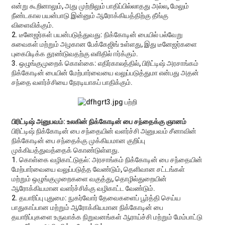
என்று கூறினாலும், அது முற்றிலும் பாதிப்பில்லாதது அல்ல, மேலும்
நீண்டகால பயன்பாடு இன்னும் ஆரோக்கியத்திற்கு தீங்கு
விளைவிக்கும்.
2. டீனேஜர்கள் பயன்படுத்துவது: நிக்கோடின் பையில் பல்வேறு
சுவைகள் மற்றும் அழகான பேக்கேஜிங் உள்ளது, இது டீனேஜர்களை
புகைபிடிக்க தூண்டுவதற்கு எளிதில் ஈர்க்கும்.
3. ஒழுங்குமுறைக் கொள்கை: எதிர்காலத்தில், பிரிட்டிஷ் அரசாங்கம்
நிக்கோடின் பையின் மேற்பார்வையை வலுப்படுத்துமா என்பது அதன்
சந்தை வளர்ச்சியை நேரடியாகப் பாதிக்கும்.
பிரிட்டிஷ் அனுபவம்: உலகின் நிக்கோடின் பை சந்தைக்கு ஞானம்
பிரிட்டிஷ் நிக்கோடின் பை சந்தையின் வளர்ச்சி அனுபவம் சீனாவின்
நிக்கோடின் பை சந்தைக்கு முக்கியமான குறிப்பு
முக்கியத்துவத்தைக் கொண்டுள்ளது.
1. கொள்கை வழிகாட்டுதல்: அரசாங்கம் நிக்கோடின் பை சந்தையின்
மேற்பார்வையை வலுப்படுத்த வேண்டும், தெளிவான சட்டங்கள்
மற்றும் ஒழுங்குமுறைகளை வகுத்து, தொழில்துறையின்
ஆரோக்கியமான வளர்ச்சிக்கு வழிகாட்ட வேண்டும்.
2. தயாரிப்பு புதுமை: நுகர்வோர் தேவைகளைப் பூர்த்தி செய்ய
பாதுகாப்பான மற்றும் ஆரோக்கியமான நிக்கோடின் பை
தயாரிப்புகளை உருவாக்க நிறுவனங்கள் ஆராய்ச்சி மற்றும் மேம்பாட்டு