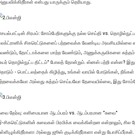
னுபவிக்கிறீர்கள் என்பது யாருக்கும் தெரியாது.
ெயல்பாட்டின் சிரமம்: சோம்பேறிகளுக்கு நல்ல செய்தி vs. தொழில்ந
லக்ட்ரானிக் சிகரெட்டுகளைப் பற்றவைக்க வேண்டிய அவசியமில்லை என
ேண்டும், தோட்டாக்களை மாற்ற வேண்டும், அணுக்கருவிகளை சுத்த
உயர் தொழில்நுட்ப திட்டம்" போலத் தோன்றும். ஸ்னஸ் பற்றி என்ன? 
ொடும் - பொட்டலத்தைக் கிழித்து, உங்கள் வாயில் போடுங்கள், நீங்கள் ம
ற்றவைக்கவோ அல்லது சுத்தம் செய்யவோ தேவையில்லை, இது சோம்பேற
ுவை தேர்வு: எளிமையான ஆடம்பரம் vs. ஆடம்பரமான "சுவை"
-சிகரெட்டுகளின் சுவைகள் பிரமிக்க வைக்கின்றன என்றாலும், சில ந
ள்ளிழுக்கிறீர்களா அல்லது ஜூஸ் குடிக்கிறீர்களா என்று யோசிப்பீர்க