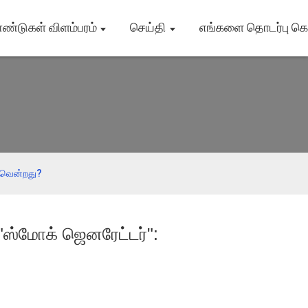
ாண்டுகள் விளம்பரம்
செய்தி
எங்களை தொடர்பு க
ை வென்றது?
 "ஸ்மோக் ஜெனரேட்டர்":