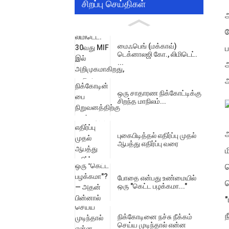
சிறப்பு செய்திகள்
அ
ப
மைஃபெங் (மக்காவ்)
ப
டெக்னாலஜி கோ., லிமிடெட்.
...
அ
அ
ஒரு சாதாரண நிக்கோட்டிக்கு
சிறந்த மாநிலம்...
அ
புகைபிடித்தல் எதிர்ப்பு முதல்
ஆபத்து எதிர்ப்பு வரை
ம
ச
போதை என்பது உண்மையில்
ப
ஒரு "கெட்ட பழக்கமா..."
"
ந
நிக்கோடினை நச்சு நீக்கம்
செய்ய முடிந்தால் என்ன