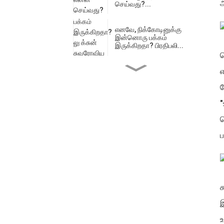
அ
செய்வது?...
எனவே, நிக்கோடினுக்கு
இன்னொரு பக்கம்
இருக்கிறதா? பிரதிபலி...
ச
எ
குரானா உணர்ச்சியை
எவ்வாறு பாதிக்கிறது ...
வ
"
உலகளாவிய விதிமுறைகள்
த
இறுக்கம்: நிக்கோடின்...
ப
குவாரானா பைகள்:... இன்
முக்கிய வீரர்
ச
குவாரானா: அமேசானிலிருந்து
இ
ஒரு புனிதமான பரிசு
உ