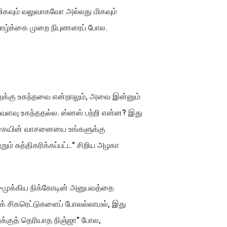
ிகவும் வலுவாகவோ அல்லது மிகவும்
வாழ்க்கை முறை நிபுணரைப் போல.
ூழலுக்கு உகந்தவை என்றாலும், அவை இன்னும்
வ்வளவு உகந்ததல்ல. ஸ்னஸ் பற்றி என்ன? இது
புகையின் வாசனையை உங்களுக்கு
்றும் சுத்திகரிக்கப்பட்ட" சிறிய அழகா
த-முக்கிய நிக்கோடின் அனுபவத்தை
னிக் சிகரெட்டுகளைப் போலல்லாமல், இது
்குத் தெரியாத நிஞ்ஜா" போல,