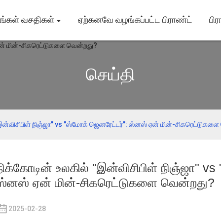
ங்கள் வசதிகள்
ஏற்கனவே வழங்கப்பட்ட பிராண்ட்
பிர
செய்தி
"இன்விசிபிள் நிஞ்ஜா" vs "ஸ்மோக் ஜெனரேட்டர்": ஸ்னஸ் ஏன் மின்-சிகரெட்டுகள
நிக்கோடின் உலகில் "இன்விசிபிள் நிஞ்ஜா" vs
ஸ்னஸ் ஏன் மின்-சிகரெட்டுகளை வென்றது?
2025-02-28