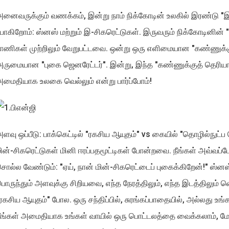
னைவருக்கும் வணக்கம், இன்று நாம் நிக்கோடின் உலகில் இரண்டு "இ
ோகிறோம்: ஸ்னஸ் மற்றும் இ-சிகரெட்டுகள். இருவரும் நிக்கோடினின் "
ாணிகள் முற்றிலும் வேறுபட்டவை. ஒன்று ஒரு எளிமையான "கண்ணுக்க
ருமையான "புகை ஜெனரேட்டர்". இன்று, இந்த "கண்ணுக்குத் தெரியாத 
மைதியாக உலகை வெல்லும் என்று பார்ப்போம்!
ளவு ஒப்பீடு: பாக்கெட்டில் "ரகசிய ஆயுதம்" vs கையில் "தொழில்நுட்
ின்-சிகரெட்டுகள் மினி ஈரப்பதமூட்டிகள் போன்றவை. நீங்கள் அவ்வப்ப
ொல்ல வேண்டும்: "ஏய், நான் மின்-சிகரெட்டைப் புகைக்கிறேன்!" ஸ்னஸ
ொருந்தும் அளவுக்கு சிறியவை, எந்த நேரத்திலும், எந்த இடத்திலும் வ
ரகசிய ஆயுதம்" போல. ஒரு சந்திப்பில், சுரங்கப்பாதையில், அல்லது உங்க
ீங்கள் அமைதியாக உங்கள் வாயில் ஒரு பொட்டலத்தை வைக்கலாம், மேலு