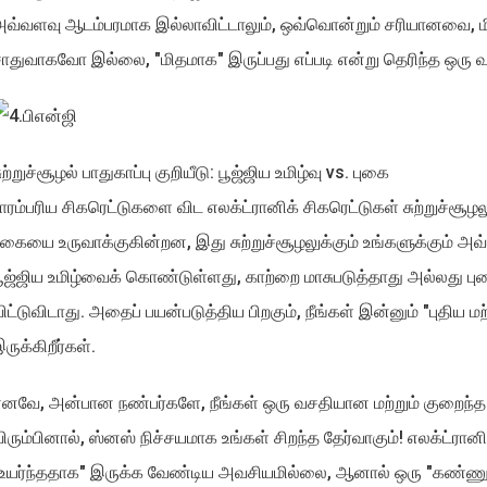
வ்வளவு ஆடம்பரமாக இல்லாவிட்டாலும், ஒவ்வொன்றும் சரியானவை, ம
ாதுவாகவோ இல்லை, "மிதமாக" இருப்பது எப்படி என்று தெரிந்த ஒரு 
ுற்றுச்சூழல் பாதுகாப்பு குறியீடு: பூஜ்ஜிய உமிழ்வு vs. புகை
ாரம்பரிய சிகரெட்டுகளை விட எலக்ட்ரானிக் சிகரெட்டுகள் சுற்றுச்ச
ுகையை உருவாக்குகின்றன, இது சுற்றுச்சூழலுக்கும் உங்களுக்கும் அ
ூஜ்ஜிய உமிழ்வைக் கொண்டுள்ளது, காற்றை மாசுபடுத்தாது அல்லது 
ிட்டுவிடாது. அதைப் பயன்படுத்திய பிறகும், நீங்கள் இன்னும் "புதிய மற
ருக்கிறீர்கள்.
னவே, அன்பான நண்பர்களே, நீங்கள் ஒரு வசதியான மற்றும் குறைந்
ிரும்பினால், ஸ்னஸ் நிச்சயமாக உங்கள் சிறந்த தேர்வாகும்! எலக்ட்ரா
உயர்ந்ததாக" இருக்க வேண்டிய அவசியமில்லை, ஆனால் ஒரு "கண்ணுக