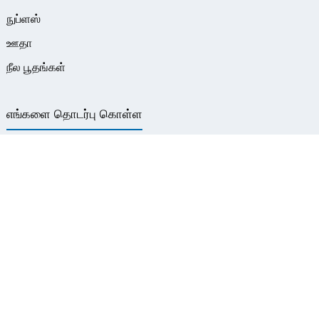
நுப்ளஸ்
ஊதா
நீல பூதங்கள்
எங்களை தொடர்பு கொள்ள
தொலைபேசி: +86 17841568627
வாட்ஸ்அப்: +86 17841568627
மின்னஞ்சல்: huangdiqiu@mag-flare.com
முகவரி: அறை 08, கட்டிடம் 21, அறை 401, எண். 1889
ஹுவாண்டோ கிழக்கு சாலை, ஹெங்கின் புதிய மாவட்டம், ஜுஹாய்
நகரம்