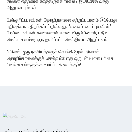
நீங்கள் எதற்காக காத்திருக்கிறீர்கள்? இப்போதே வந்து
அனுபவியுங்கள்!
பின்குறிப்பு: எங்கள் தொழிற்சாலை சுற்றுப்பயணம் இப்போது
பதிவுக்காக திறக்கப்பட்டுள்ளது. "கலைப்படைப்புகளின்"
பிறப்பை உங்கள் கண்களால் காண விரும்பினால், பதிவு
செய்ய எனக்கு ஒரு தனிப்பட்ட செய்தியை அனுப்பவும்!
பிபிஎஸ்: ஒரு ரகசியத்தைச் சொல்கிறேன்: நீங்கள்
தொழிற்சாலைக்குச் செல்லும்போது ஒரு மர்மமான பரிசை
வெல்ல உங்களுக்கு வாய்ப்பு கிடைக்கும்!
மாற்று தயாரிப்புகள் தீர்வு வழங்குநர்