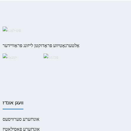
אַלטערנאַטיווע פּראָדוקטן לייזונג פּראַוויידער
וועגן אונדז
אונדזערע סערוויסעס
אונדזערע פאַסילאַטיז