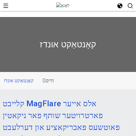
קאָנטאַקט אונדז
היים
קאָנטאַקט אונדז
קלייבט MagFlare אלס אייער
פארטרויטער שותף פאר ניקאטין
פאוטשעס פאבריקאציע און דערלעבט