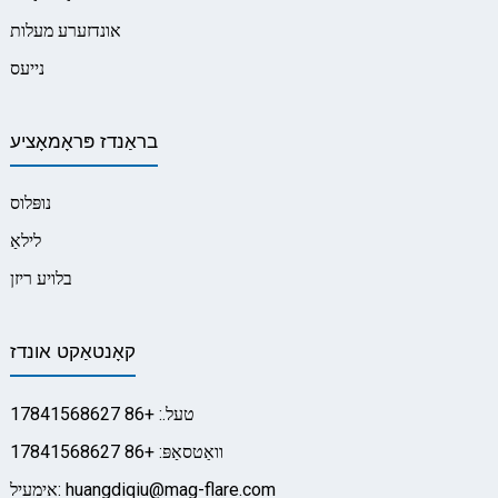
אונדזערע מעלות
נייעס
בראַנדז פּראָמאָציע
נופּלוס
לילאַ
בלויע ריזן
קאָנטאַקט אונדז
טעל.: +86 17841568627
וואַטסאַפּ: +86 17841568627
אימעיל: huangdiqiu@mag-flare.com