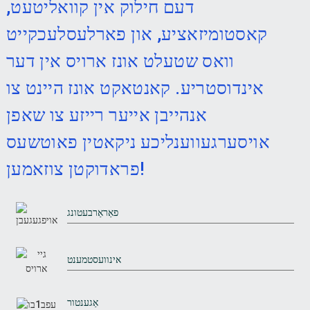
דעם חילוק אין קוואליטעט,
קאסטומיזאציע, און פארלעסלעכקייט
וואס שטעלט אונז ארויס אין דער
אינדוסטריע. קאנטאקט אונז היינט צו
אנהייבן אייער רייזע צו שאפן
אויסערגעווענליכע ניקאטין פאוטשעס
פראדוקטן צוזאמען!
פאַראַרבעטונג
אינוועסטמענט
אַגענטור