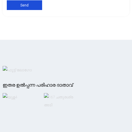
Send
ഇതര ഉൽപ്പന്ന പരിഹാര ദാതാവ്