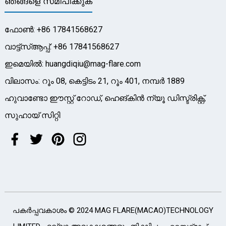
ഞങ്ങളെ സമീപിക്കുക
ഫോൺ: +86 17841568627
വാട്ട്‌സ്ആപ്പ്: +86 17841568627
ഇമെയിൽ: huangdiqiu@mag-flare.com
വിലാസം: റൂം 08, കെട്ടിടം 21, റൂം 401, നമ്പർ 1889
ഹുവാണ്ടോ ഈസ്റ്റ് റോഡ്, ഹെങ്‌കിൻ ന്യൂ ഡിസ്ട്രിക്റ്റ്,
സുഹായ് സിറ്റി
പകർപ്പവകാശം © 2024 MAG FLARE(MACAO)TECHNOLOGY