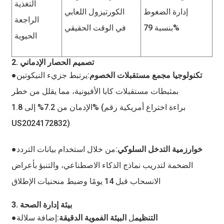
التغذية
إدارة الضغوط
الكورتيزول اللعابي
الراجعة
بنسبة 79%
في الوقت الحقيقي
الحيوية
2. تصميم الحصار الإدماني
●تكنولوجيا مجمع مستقبلات الخصوم
:يرتبط جزيء النيكوتين
بمثبطات مستقبلات كابا الأفيونية، مما يقلل من خطر
الإدمان من 7.2% إلى 1.8% (براءة اختراع أمريكية رقم
US2024172832)
●خوارزمية التدخل السلوكي
:من خلال استخدام بيانات التردد
الضخمة لتدريب نماذج الذكاء الاصطناعي، والتنبؤ بأعراض
الانسحاب قبل 14 يومًا وضبط منحنيات الإطلاق
3. بيئة إدارة الصحة
●التنظيم
ل
البيئة الفموية الدقيقة
:إضافة سلالة