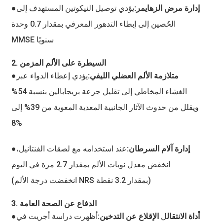
●إدارة مرض الزهايمر:
يؤدي توصيل النيكوتين المستهدف إلى
الحُصين إلى إبطاء التدهور المعرفي بمقدار 0.7 وحدة
MMSE سنويًا
2. السيطرة على الألم المزمن
●متلازمة الألم العضلي الليفي:
يؤدي إعطاء الدواء عبر
الغشاء المخاطي إلى تقليل جرعة بريجابالين بنسبة 54%
ويقلل من حدوث الآثار الجانبية المعدية المعوية من 39% إلى
8%
●إدارة آلام السرطان:
عند استخدامه مع لصقات الفنتانيل،
انخفض معدل نوبات الألم بمقدار 2.7 مرة في اليوم
(انخفضت درجة الألم NRS بمقدار 3.2 نقطة)
3. الدفاع عن الصحة العامة
●أداة الانتقال
ل
الإقلاع عن التدخين:
أظهرت دراسة أجريت في