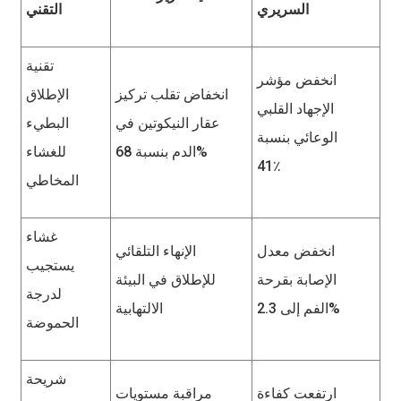
السريري
التقني
تقنية
انخفض مؤشر
انخفاض تقلب تركيز
الإطلاق
الإجهاد القلبي
عقار النيكوتين في
البطيء
الوعائي بنسبة
الدم بنسبة 68%
للغشاء
41٪
المخاطي
غشاء
انخفض معدل
الإنهاء التلقائي
يستجيب
الإصابة بقرحة
للإطلاق في البيئة
لدرجة
الفم إلى 2.3%
الالتهابية
الحموضة
شريحة
ارتفعت كفاءة
مراقبة مستويات