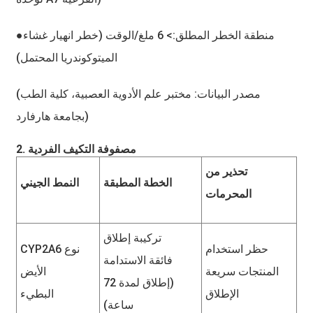
منطقة الخطر المطلق:> 6 ملغ/الوقت (خطر انهيار غشاء
●
الميتوكوندريا المحتمل)
(مصدر البيانات: مختبر علم الأدوية العصبية، كلية الطب
بجامعة هارفارد)
2. مصفوفة التكيف الفردية
تحذير من
الخطة المطبقة
النمط الجيني
المحرمات
تركيبة إطلاق
حظر استخدام
CYP2A6 نوع
فائقة الاستدامة
المنتجات سريعة
الأيض
(إطلاق لمدة 72
الإطلاق
البطيء
ساعة)