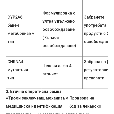
Формулировка с
CYP2A6
Забранете
ултра удължено
бавен
употребата на
освобождаване
метаболизъм
продукти с бъ
(72 часа
тип
освобождаван
освобождаване)
CHRNA4
Забрана на β2
Целеви алфа 4
мутантния
регулаторни
агонист
тип
препарати
3. Етична оперативна рамка
●Троен заключващ механизъм:
Проверка на
медицинска идентификация → Код за лекарско