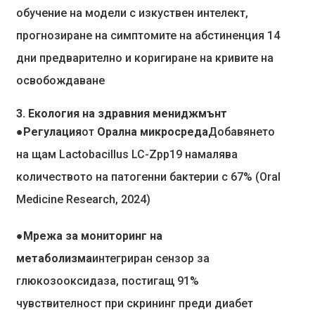
обучение на модели с изкуствен интелект,
прогнозиране на симптомите на абстиненция 14
дни предварително и коригиране на кривите на
освобождаване
3. Екология на здравния мениджмънт
●Регулация
от
Орална микросреда
Добавянето
на щам Lactobacillus LC-Zpp19 намалява
количеството на патогенни бактерии с 67% (Oral
Medicine Research, 2024)
●Мрежа за мониторинг на
метаболизма
интегриран сензор за
глюкозооксидаза, постигащ 91%
чувствителност при скрининг преди диабет