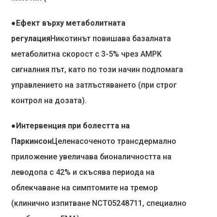
●Ефект върху метаболитната
регулация
Никотинът повишава базалната
метаболитна скорост с 3-5% чрез AMPK
сигналния път, като по този начин подпомага
управлението на затлъстяването (при строг
контрол на дозата).
●Интервенция при болестта на
Паркинсон
Целенасоченото трансдермално
приложение увеличава бионаличността на
леводопа с 42% и скъсява периода на
облекчаване на симптомите на тремор
(клинично изпитване NCT05248711, специално