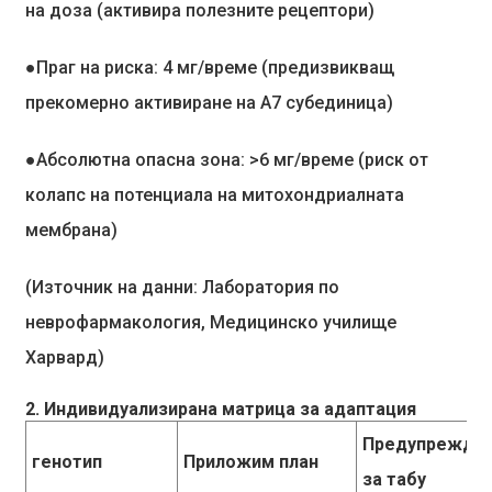
на доза (активира полезните рецептори)
●
Праг на риска: 4 мг/време (предизвикващ
прекомерно активиране на A7 субединица)
●
Абсолютна опасна зона: >6 мг/време (риск от
колапс на потенциала на митохондриалната
мембрана)
(Източник на данни: Лаборатория по
неврофармакология, Медицинско училище
Харвард)
2. Индивидуализирана матрица за адаптация
Предупрежде
генотип
Приложим план
за табу