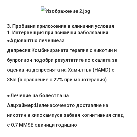
3. Пробивни приложения в клинични условия
1. Интервенция при психични заболявания
●Адювантно лечение
за
депресия:
Комбинираната терапия с никотин и
бупропион подобри резултатите по скалата за
оценка на депресията на Хамилтън (HAMD) с
38% (в сравнение с 22% при монотерапия).
●Лечение на болестта на
Алцхаймер:
Целенасоченото доставяне на
никотин в хипокампуса забавя когнитивния спад
с 0,7 MMSE единици годишно