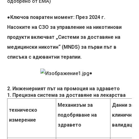
одобрено от EMA)
●Ключов повратен момент: През 2024 г.
Насоките на СЗО за управление на никотинови
продукти включват „Системи за доставяне на
медицински никотин“ (MNDS) за първи път в
списъка с адювантни терапии.
●
2. Инженерният път на промоция на здравето
1. Прецизна система за доставяне на лекарства
Механизъм за
Данни за
техническо
подобряване на
клинична
измерение
здравето
валидация