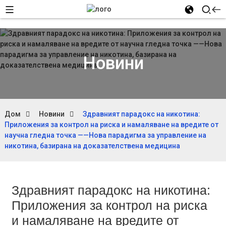
Новини
Дом
Новини
Здравният парадокс на никотина:
Приложения за контрол на риска и намаляване на вредите от
научна гледна точка ——Нова парадигма за управление на
никотина, базирана на доказателствена медицина
Здравният парадокс на никотина:
Приложения за контрол на риска
и намаляване на вредите от