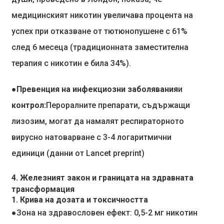
медицинският никотин увеличава процента на
успех при отказване от тютюнопушене с 61%
след 6 месеца (традиционната заместителна
терапия с никотин е била 34%).
●Превенция на инфекциозни заболявания
и
контрол:
Пероралните препарати, съдържащи
лизозим, могат да намалят респираторното
вирусно натоварване с 3-4 логаритмични
единици (данни от Lancet preprint)
4. Железният закон и границата на здравната
трансформация
1. Крива на дозата и токсичността
●
Зона на здравословен ефект: 0,5-2 мг никотин