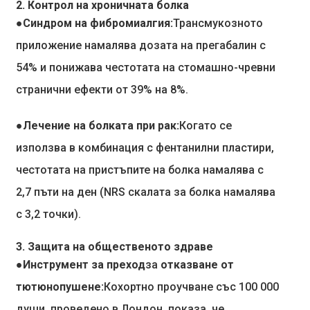
2. Контрол на хроничната болка
●Синдром на фибромиалгия:
Трансмукозното
приложение намалява дозата на прегабалин с
54% и понижава честотата на стомашно-чревни
странични ефекти от 39% на 8%.
●Лечение на болката при рак:
Когато се
използва в комбинация с фентанилни пластири,
честотата на пристъпите на болка намалява с
2,7 пъти на ден (NRS скалата за болка намалява
с 3,2 точки).
3. Защита на общественото здраве
●Инструмент за преход
за
отказване от
тютюнопушене:
Кохортно проучване със 100 000
души, проведено в Лондон, показа, че