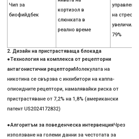
Чип за
управлени
кортизол в
биофийдбек
на стреса с
слюнката в
увеличила 
реално време
79%
2. Дизайн на пристрастяваща блокада
●Технология на комплекса от рецепторни
антагонистични рецептори
Молекулата на
никотина се свързва с инхибитори на каппа-
опиоидните рецептори, намалявайки риска от
пристрастяване от 7,2% на 1,8% (американски
патент US2024172832)
●Алгоритъм за поведенческа интервенция
Чрез
използване на големи данни за честотата за