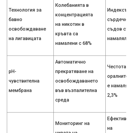
Колебанията в
Технология за
Индексът 
концентрацията
бавно
сърдечно-
на никотин в
освобождаване
съдов стре
кръвта са
на лигавицата
намалял с
намалени с 68%
Автоматично
Честотата 
pH-
прекратяване на
оралните я
чувствителна
освобождаването
е намаляла
мембрана
във възпалителна
2,3%
среда
Ефективно
Мониторинг на
на
нивата на