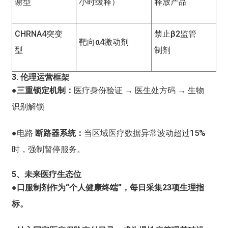
谢型
小时缓释）
释放产品
CHRNA4突变
禁止β2监管
靶向α4激动剂
型
制剂
3. 伦理运营框架
●三重锁定机制：
医疗身份验证 → 医生处方码 → 生物
识别解锁
●
电路
断路器系统：
当区域医疗数据异常波动超过15%
时，强制暂停服务。
5、未来医疗生态位
●口服制剂作为“个人健康终端”，每日采集23项生理指
标。