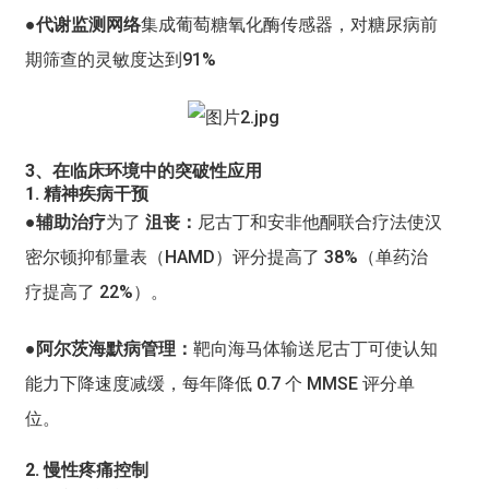
●代谢监测网络
集成葡萄糖氧化酶传感器，对糖尿病前
期筛查的灵敏度达到91%
3、在临床环境中的突破性应用
1. 精神疾病干预
●辅助治疗
为了
沮丧：
尼古丁和安非他酮联合疗法使汉
密尔顿抑郁量表（HAMD）评分提高了 38%（单药治
疗提高了 22%）。
●阿尔茨海默病管理：
靶向海马体输送尼古丁可使认知
能力下降速度减缓，每年降低 0.7 个 MMSE 评分单
位。
2. 慢性疼痛控制