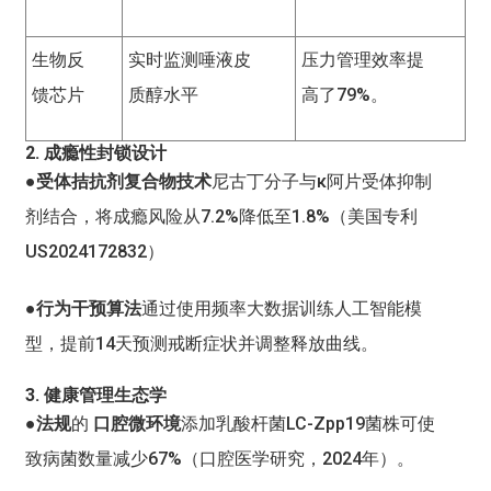
生物反
实时监测唾液皮
压力管理效率提
馈芯片
质醇水平
高了79%。
2. 成瘾性封锁设计
●受体拮抗剂复合物技术
尼古丁分子与κ阿片受体抑制
剂结合，将成瘾风险从7.2%降低至1.8%（美国专利
US2024172832）
●行为干预算法
通过使用频率大数据训练人工智能模
型，提前14天预测戒断症状并调整释放曲线。
3. 健康管理生态学
●法规
的
口腔微环境
添加乳酸杆菌LC-Zpp19菌株可使
致病菌数量减少67%（口腔医学研究，2024年）。