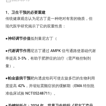
2025-05-15
1、卫生干预的必要重建
传统健康观念认为尼古丁是一种绝对有害的物质，但
现代医学研究揭示了它的双重性质：
●神经调节价值
低剂量尼古丁（
●代谢调节作用
尼古丁通过 AMPK 信号通路使基础代谢
率提高 3-5%，有助于肥胖症的治疗（需严格控制剂
量）。
●帕金森病干预
靶向透皮给药可使左旋多巴的生物利用
度提高 42%，并缩短震颤症状的缓解期（EMA 特别批
准临床试验 NCT05248711）。
●关键转折点：2024 年，世界卫生组织《尼古丁产品