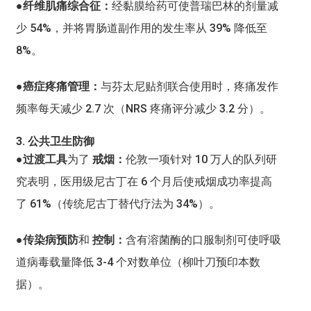
●纤维肌痛综合征：
经黏膜给药可使普瑞巴林的剂量减
少 54%，并将胃肠道副作用的发生率从 39% 降低至
8%。
●癌症疼痛管理：
与芬太尼贴剂联合使用时，疼痛发作
频率每天减少 2.7 次（NRS 疼痛评分减少 3.2 分）。
3. 公共卫生防御
●过渡工具
为了
戒烟：
伦敦一项针对 10 万人的队列研
究表明，医用级尼古丁在 6 个月后使戒烟成功率提高
了 61%（传统尼古丁替代疗法为 34%）。
●传染病预防
和
控制：
含有溶菌酶的口服制剂可使呼吸
道病毒载量降低 3-4 个对数单位（柳叶刀预印本数
据）。