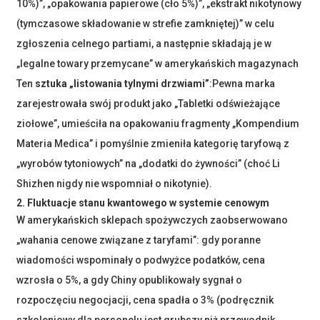
10%)”, „opakowania papierowe (cło 5%)”, „ekstrakt nikotynowy
(tymczasowe składowanie w strefie zamkniętej)” w celu
zgłoszenia celnego partiami, a następnie składają je w
„legalne towary przemycane” w amerykańskich magazynach
Ten
sztuka „listowania tylnymi drzwiami”
:Pewna marka
zarejestrowała swój produkt jako „Tabletki odświeżające
ziołowe”, umieściła na opakowaniu fragmenty „Kompendium
Materia Medica” i pomyślnie zmieniła kategorię taryfową z
„wyrobów tytoniowych” na „dodatki do żywności” (choć Li
Shizhen nigdy nie wspomniał o nikotynie).
2. Fluktuacje stanu kwantowego w systemie cenowym
W amerykańskich sklepach spożywczych zaobserwowano
„wahania cenowe związane z taryfami”: gdy poranne
wiadomości wspominały o podwyżce podatków, cena
wzrosła o 5%, a gdy Chiny opublikowały sygnał o
rozpoczęciu negocjacji, cena spadła o 3% (podręcznik