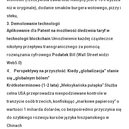
niż w oryginale), dodanie smaków burgera wołowego, pizzy i
steku,
3. Demolowanie technologii
Aplikowanie
dla
Patent na możliwość śledzenia taryf w
technologii blockchain
:Umożliwienie każdej cząsteczce
nikotyny przepływu transgranicznego za pomocą
rozwiązania cyfrowego
Podatek
Bill (Wall Street widzi
Web5.0)
4、
Perspektywy na przyszłość: Kiedy „globalizacja” stanie
się „globalnym bólem”
Krótkoterminowo (1-2 lata)
:„Meksykańska pułapka” Służba
celna USA przeprowadza niespodziewane kontrole w
tranzycie osób trzecich, konfiskując „markowe papierosy” o
wartości 1 miliarda dolarów, co bezpośrednio przyczynia się
do szybkiego rozwoju kursów języka hiszpańskiego w
Chinach