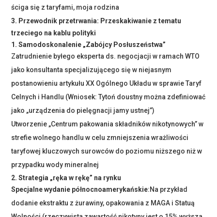
ściga się z taryfami, moja rodzina
3. Przewodnik przetrwania: Przeskakiwanie z tematu
trzeciego na kablu polityki
1. Samodoskonalenie „Zabójcy Posłuszeństwa”
Zatrudnienie byłego eksperta ds. negocjacji w ramach WTO
jako konsultanta specjalizującego się w niejasnym
postanowieniu artykułu XX Ogólnego Układu w sprawie Taryf
Celnych i Handlu (Wniosek: Tytoń doustny można zdefiniować
jako „urządzenia do pielęgnacji jamy ustnej”)
Utworzenie „Centrum pakowania składników nikotynowych” w
strefie wolnego handlu w celu zmniejszenia wrażliwości
taryfowej kluczowych surowców do poziomu niższego niż w
przypadku wody mineralnej
2. Strategia „ręka w rękę” na rynku
Specjalne wydanie północnoamerykańskie
:Na przykład
dodanie ekstraktu z żurawiny, opakowania z MAGA i Statuą
Wolności (rzeczywista zawartość nikotyny jest o 15% wyższa