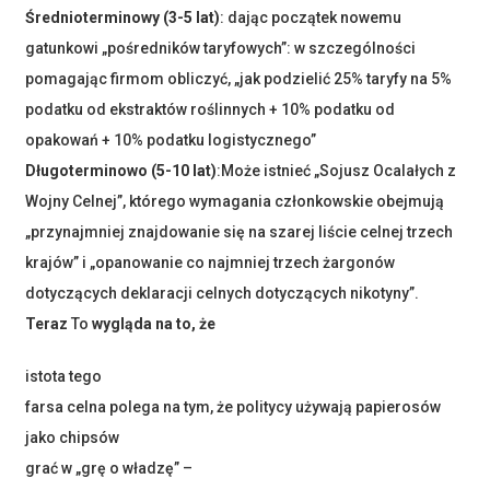
Średnioterminowy (3-5 lat)
: dając początek nowemu
gatunkowi „pośredników taryfowych”: w szczególności
pomagając firmom obliczyć, „jak podzielić 25% taryfy na 5%
podatku od ekstraktów roślinnych + 10% podatku od
opakowań + 10% podatku logistycznego”
Długoterminowo (5-10 lat)
:Może istnieć „Sojusz Ocalałych z
Wojny Celnej”, którego wymagania członkowskie obejmują
„przynajmniej znajdowanie się na szarej liście celnej trzech
krajów” i „opanowanie co najmniej trzech żargonów
dotyczących deklaracji celnych dotyczących nikotyny”.
Teraz
To
wygląda na to, że
istota tego
farsa celna polega na tym, że politycy używają papierosów
jako chipsów
grać w „grę o władzę” –