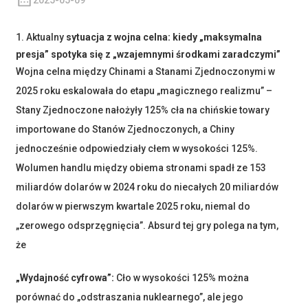
2025-05-09
1. Aktualny
sytuacja
z
wojna celna: kiedy „maksymalna
presja” spotyka się z „wzajemnymi środkami zaradczymi”
Wojna celna między Chinami a Stanami Zjednoczonymi w
2025 roku eskalowała do etapu „magicznego realizmu” –
Stany Zjednoczone nałożyły 125% cła na chińskie towary
importowane do Stanów Zjednoczonych, a Chiny
jednocześnie odpowiedziały cłem w wysokości 125%.
Wolumen handlu między obiema stronami spadł ze 153
miliardów dolarów w 2024 roku do niecałych 20 miliardów
dolarów w pierwszym kwartale 2025 roku, niemal do
„zerowego odsprzęgnięcia”. Absurd tej gry polega na tym,
że
„Wydajność cyfrowa”:
Cło w wysokości 125% można
porównać do „odstraszania nuklearnego”, ale jego