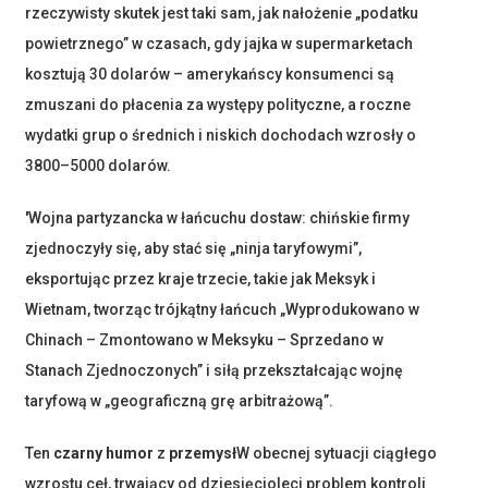
rzeczywisty skutek jest taki sam, jak nałożenie „podatku
powietrznego” w czasach, gdy jajka w supermarketach
kosztują 30 dolarów – amerykańscy konsumenci są
zmuszani do płacenia za występy polityczne, a roczne
wydatki grup o średnich i niskich dochodach wzrosły o
3800–5000 dolarów.
'
Wojna partyzancka w łańcuchu dostaw: chińskie firmy
zjednoczyły się, aby stać się „ninja taryfowymi”,
eksportując przez kraje trzecie, takie jak Meksyk i
Wietnam, tworząc trójkątny łańcuch „Wyprodukowano w
Chinach – Zmontowano w Meksyku – Sprzedano w
Stanach Zjednoczonych” i siłą przekształcając wojnę
taryfową w „geograficzną grę arbitrażową”.
Ten
czarny humor
z
przemysł
W obecnej sytuacji ciągłego
wzrostu ceł, trwający od dziesięcioleci problem kontroli