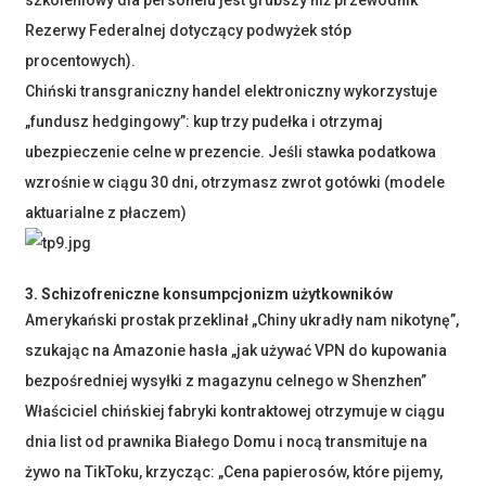
szkoleniowy dla personelu jest grubszy niż przewodnik
Rezerwy Federalnej dotyczący podwyżek stóp
procentowych).
Chiński transgraniczny handel elektroniczny wykorzystuje
„fundusz hedgingowy”: kup trzy pudełka i otrzymaj
ubezpieczenie celne w prezencie. Jeśli stawka podatkowa
wzrośnie w ciągu 30 dni, otrzymasz zwrot gotówki (modele
aktuarialne z płaczem)
3. Schizofreniczne konsumpcjonizm użytkowników
Amerykański prostak przeklinał „Chiny ukradły nam nikotynę”,
szukając na Amazonie hasła „jak używać VPN do kupowania
bezpośredniej wysyłki z magazynu celnego w Shenzhen”
Właściciel chińskiej fabryki kontraktowej otrzymuje w ciągu
dnia list od prawnika Białego Domu i nocą transmituje na
żywo na TikToku, krzycząc: „Cena papierosów, które pijemy,