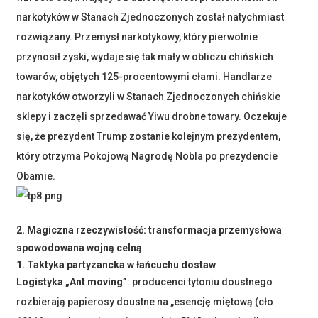
narkotyków w Stanach Zjednoczonych został natychmiast
rozwiązany. Przemysł narkotykowy, który pierwotnie
przynosił zyski, wydaje się tak mały w obliczu chińskich
towarów, objętych 125-procentowymi cłami. Handlarze
narkotyków otworzyli w Stanach Zjednoczonych chińskie
sklepy i zaczęli sprzedawać Yiwu drobne towary. Oczekuje
się, że prezydent Trump zostanie kolejnym prezydentem,
który otrzyma Pokojową Nagrodę Nobla po prezydencie
Obamie.
2. Magiczna rzeczywistość: transformacja przemysłowa
spowodowana wojną celną
1. Taktyka partyzancka w łańcuchu dostaw
Logistyka „Ant moving”
: producenci tytoniu doustnego
rozbierają papierosy doustne na „esencję miętową (cło