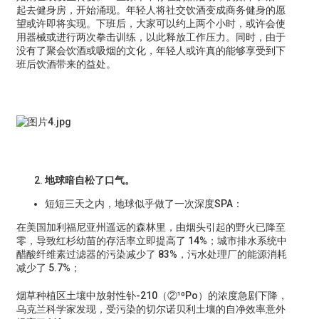
起去健身房，开始涌现。年轻人将社交饮酒变成商务健身的愿
望或许即将实现。下班后，大家可以约上两个小时，或许会使
用器械或进行两次拳击训练，以此释放工作压力。同时，由于
没有了聚会饮酒或吸烟的文化，年轻人或许真的能够享受到下
班后饮酒带来的益处。
地球暗自松了口气。
短短三天之内，地球似乎做了一次深度SPA：
在美国加利福尼亚州遥远的森林里，由烟头引起的野火已降至
零，导致红杉幼苗的存活率立即提高了 14%；城市排水系统中
醋酸纤维素过滤器的污染减少了 83%，污水处理厂的能源消耗
减少了 5.7%；
烟草种植区土壤中放射性钋-210（②¹⁰Po）的浓度急剧下降，
乌克兰科学家发现，受污染的切尔诺贝利土壤的自净效率意外