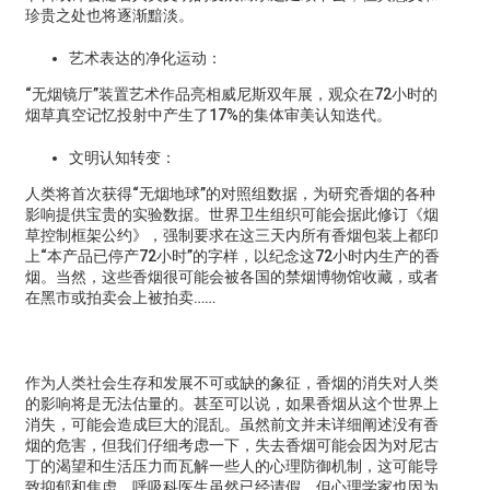
珍贵之处也将逐渐黯淡。
艺术表达的净化运动：
“无烟镜厅”装置艺术作品亮相威尼斯双年展，观众在72小时的
烟草真空记忆投射中产生了17%的集体审美认知迭代。
文明认知转变：
人类将首次获得“无烟地球”的对照组数据，为研究香烟的各种
影响提供宝贵的实验数据。世界卫生组织可能会据此修订《烟
草控制框架公约》，强制要求在这三天内所有香烟包装上都印
上“本产品已停产72小时”的字样，以纪念这72小时内生产的香
烟。当然，这些香烟很可能会被各国的禁烟博物馆收藏，或者
在黑市或拍卖会上被拍卖……
作为人类社会生存和发展不可或缺的象征，香烟的消失对人类
的影响将是无法估量的。甚至可以说，如果香烟从这个世界上
消失，可能会造成巨大的混乱。虽然前文并未详细阐述没有香
烟的危害，但我们仔细考虑一下，失去香烟可能会因为对尼古
丁的渴望和生活压力而瓦解一些人的心理防御机制，这可能导
致抑郁和焦虑。呼吸科医生虽然已经请假，但心理学家也因为