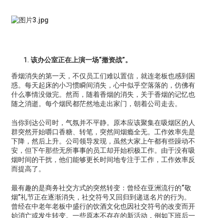
该办公室正在上演一场“撤资战”。
香烟消失的第一天，不仅员工们难以置信，就连老板也感到困
惑。每天起床的小习惯瞬间消失，心中似乎空落落的，仿佛有
什么事情没做完。然而，随着香烟的消失，关于香烟的记忆也
随之消逝。每个烟民都茫然地走出家门，朝着公司走去。
当你到达公司时，气氛并不平静。原本应该聚集在吸烟区的人
群突然开始嚼口香糖、转笔，突然间烟瘾全无。工作效率先是
下降，然后上升。公司领导发现，虽然大家上午都有些躁动不
安，但下午那些无所事事的员工却开始积极工作。由于没有吸
烟时间的干扰，他们能够更长时间地专注于工作，工作效率反
而提高了。
最有趣的是商务社交方式的突然转变：曾经在亚洲流行的“敬
烟”礼节正在逐渐消失，社交符号又回归到递送名片的行为。
曾经在中老年老板中盛行的饮酒文化也因社交符号的改变而开
始消亡或发生转变。一些原本不存在的新活动，例如下班后一