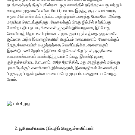
நடத்தைக்குத் திரும்புகின்றன. ஒரு காலத்தில் நடுத்தர வயது மற்றும்
வயதான முதலாளிகளிடையே பிரபலமாக இருந்த குடி கலாச்சாரம்,
சமூக சின்னங்களில் ஏற்பட்ட மாற்றத்தால் மறைந்து போகவோ அல்லது
மாறவோ தொடங்குகிறது. வேலைக்குப் பிறகு ஜிம்மில் சந்திப்பது
போன்ற புதிய நடவடிக்கைகள், முதலில் இல்லாதவை, இப்போது
வெளிவரத் தொடங்கியுள்ளன. சமூக குடிப்பழக்கத்தை ஒரு வணிக
ஜிம்மாக மாற்ற இளைஞர்களின் விருப்பம் நனவாகலாம். வேலைக்குப்
பிறகு, வேலையின் அழுத்தத்தை வெளிப்படுத்த, அனைவரும்
இரண்டு மணி நேரம் சந்திப்பை மேற்கொள்கிறார்கள், ஒருவேளை
உபகரணங்களைப் பயன்படுத்தலாம் அல்லது இரண்டு முறை
குத்துச்சண்டை போடலாம். அதே நேரத்தில், மது அருந்துதல் அல்லது
புகைபிடிக்கும் கலாச்சாரம் இல்லாததால், இளைஞர்கள் வேலைக்குப்
பிறகு குடிப்பதன் நன்மைகளைப் பெற முடியும். என்னுடைய சொந்த
நேரம்.
பூமி ரகசியமாக நிம்மதிப் பெருமூச்சு விட்டாள்.