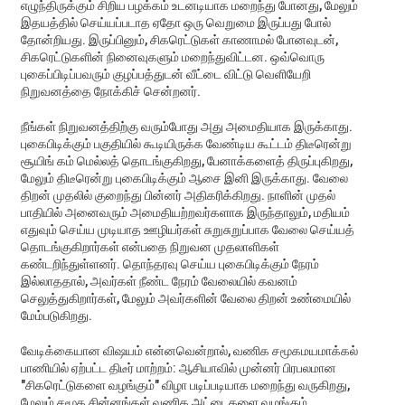
எழுந்திருக்கும் சிறிய பழக்கம் உடனடியாக மறைந்து போனது, மேலும்
இதயத்தில் செய்யப்படாத ஏதோ ஒரு வெறுமை இருப்பது போல்
தோன்றியது. இருப்பினும், சிகரெட்டுகள் காணாமல் போனவுடன்,
சிகரெட்டுகளின் நினைவுகளும் மறைந்துவிட்டன. ஒவ்வொரு
புகைப்பிடிப்பவரும் குழப்பத்துடன் வீட்டை விட்டு வெளியேறி
நிறுவனத்தை நோக்கிச் சென்றனர்.
நீங்கள் நிறுவனத்திற்கு வரும்போது அது அமைதியாக இருக்காது.
புகைபிடிக்கும் பகுதியில் கூடியிருக்க வேண்டிய கூட்டம் திடீரென்று
சூயிங் கம் மெல்லத் தொடங்குகிறது, பேனாக்களைத் திருப்புகிறது,
மேலும் திடீரென்று புகைபிடிக்கும் ஆசை இனி இருக்காது. வேலை
திறன் முதலில் குறைந்து பின்னர் அதிகரிக்கிறது. நாளின் முதல்
பாதியில் அனைவரும் அமைதியற்றவர்களாக இருந்தாலும், மதியம்
எதுவும் செய்ய முடியாத ஊழியர்கள் சுறுசுறுப்பாக வேலை செய்யத்
தொடங்குகிறார்கள் என்பதை நிறுவன முதலாளிகள்
கண்டறிந்துள்ளனர். தொந்தரவு செய்ய புகைபிடிக்கும் நேரம்
இல்லாததால், அவர்கள் நீண்ட நேரம் வேலையில் கவனம்
செலுத்துகிறார்கள், மேலும் அவர்களின் வேலை திறன் உண்மையில்
மேம்படுகிறது.
வேடிக்கையான விஷயம் என்னவென்றால், வணிக சமூகமயமாக்கல்
பாணியில் ஏற்பட்ட திடீர் மாற்றம்: ஆசியாவில் முன்னர் பிரபலமான
"சிகரெட்டுகளை வழங்கும்" விழா படிப்படியாக மறைந்து வருகிறது,
மேலும் சமூக சின்னங்கள் வணிக அட்டைகளை வழங்கும்