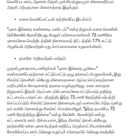
வெளிப்படலாம், ஆனால் அதன் முக்கியத்துவமும் விலைமதிப்பும்
அதன் அற்புதமான பிரகாசத்தை இழக்கும்.
கலை வெளிப்பாட்டின் சுத்திகரிப்பு இயக்கம்:
"புகை இல்லாத கண்ணாடி மண்டபம்" என்ற நிறுவல் கலை வெனிஸ்
பின்னேலில் தோன்றியது, மேலும் பார்வையாளர்கள் 72 மணிநேர
புகையிலை வெற்றிடத்தின் நினைவகத் திட்டத்தில் 17% கூட்டு
அழகியல் அறிவாற்றல் மறு செய்கைகளை உருவாக்கினர்.
நாகரிக அறிவாற்றல் மாற்றம்:
முதன்முறையாக, மனிதர்கள் "புகை இல்லாத பூமியை"
கண்காணிப்பதற்கான கட்டுப்பாட்டு குழு தரவைப் பெறுவார்கள், இது
சிகரெட்டுகளின் பல்வேறு விளைவுகளை ஆய்வு செய்வதற்கான
மதிப்புமிக்க சோதனைத் தரவை வழங்குகிறது. உலக சுகாதார
நிறுவனம் இதன் அடிப்படையில் புகையிலை கட்டுப்பாடு குறித்த
கட்டமைப்பு மாநாட்டை திருத்தி, இந்த 72 மணி நேரத்தில் உற்பத்தி
செய்யப்படும் சிகரெட்டுகளை நினைவுகூரும் வகையில் அந்த மூன்று
நாட்களில் அனைத்து சிகரெட் பொதிகளிலும் "இந்த தயாரிப்பு 72
மணி நேரத்திற்கு இல்லை" என்று லேபிளிட வேண்டும் என்று
கட்டளையிடலாம். நிச்சயமாக, இந்த சிகரெட்டுகள் பல்வேறு
நாடுகளில் உள்ள புகைபிடித்தல் எதிர்ப்பு அருங்காட்சியகங்களில்
சேகரிக்கப்படலாம் அல்லது கறுப்புச் சந்தையில் அல்லது ஏலத்தில்