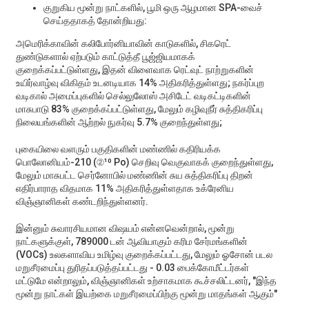
குறுகிய மூன்று நாட்களில், பூமி ஒரு ஆழமான SPA-வைச்
செய்ததாகத் தோன்றியது:
அமெரிக்காவின் கலிபோர்னியாவின் காடுகளில், சிகரெட்
துண்டுகளால் ஏற்படும் காட்டுத்தீ பூஜ்ஜியமாகக்
குறைக்கப்பட்டுள்ளது, இதன் விளைவாக ரெட்வுட் நாற்றுகளின்
உயிர்வாழ்வு விகிதம் உடனடியாக 14% அதிகரித்துள்ளது; நகர்ப்புற
வடிகால் அமைப்புகளில் செல்லுலோஸ் அசிடேட் வடிகட்டிகளின்
மாசுபாடு 83% குறைக்கப்பட்டுள்ளது, மேலும் கழிவுநீர் சுத்திகரிப்பு
நிலையங்களின் ஆற்றல் நுகர்வு 5.7% குறைந்துள்ளது;
புகையிலை வளரும் பகுதிகளின் மண்ணில் கதிரியக்க
பொலோனியம்-210 (②¹⁰ Po) செறிவு வெகுவாகக் குறைந்துள்ளது,
மேலும் மாசுபட்ட செர்னோபில் மண்ணின் சுய சுத்திகரிப்பு திறன்
எதிர்பாராத விதமாக 11% அதிகரித்துள்ளதாக உக்ரேனிய
விஞ்ஞானிகள் கண்டறிந்துள்ளனர்.
இன்னும் சுவாரசியமான விஷயம் என்னவென்றால், மூன்று
நாட்களுக்குள், 789000 டன் ஆவியாகும் கரிம சேர்மங்களின்
(VOCs) உலகளாவிய உமிழ்வு குறைக்கப்பட்டது, மேலும் ஓசோன் படல
மறுசீரமைப்பு துரிதப்படுத்தப்பட்டது - 0.03 பைக்கோமீட்டர்கள்
மட்டுமே என்றாலும், விஞ்ஞானிகள் உற்சாகமாக கூச்சலிட்டனர், "இந்த
மூன்று நாட்கள் இயற்கை மறுசீரமைப்பிற்கு மூன்று மாதங்கள் ஆகும்"