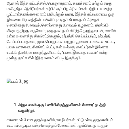
ஆனால் இந்த கட்டத்தில், பொருளாதாரம், கலாச்சாரம் மற்றும் நமது
மனிதநேய ஆசிரியர்கள் கற்பிக்கும் பிற அம்சங்கள் பற்றிய பயனற்ற
முட்டாள்தனங்களை நாம் பின்பற்றும் வரை, இந்தக் கட்டுரையை ஒரு
இணைய பிரபலத்தின் மன்னிப்பு கடிதம் போல, நாம் அதைச்
சொன்னது போலவும், சொல்லாதது போலவும் எழுதலாம். மீண்டும்
விஷயத்திற்கு வருவோம், ஒரு நாள் நாம் விழித்தெழுந்தவுடன், உலகில்
உள்ள அனைத்து சிகரெட்டுகளும், உற்பத்தி செய்யப்படும், உற்பத்தி
செய்யப்படாதவை, மூலப்பொருட்கள் மற்றும் துணை பாகங்கள் உட்பட,
புகை வாசனை, சிகரெட் பெட்டிகள் அல்லது லைட்டர்கள் இல்லாத
உலகில் திடீரென மறைந்துவிட்டால், "புகை இல்லாத உலகம்" என்ற
மூன்று நாட்களில் இந்த உலகம் எப்படி இருக்கும்.
அலுவலகம் ஒரு 'பணியிலிருந்து விலகல் போரை' நடத்தி
வருகிறது.
காணாமல் போன முதல் நாளில், ஊழியர்கள் மட்டுமல்ல, முதலாளியும்
கூட நம்ப முடியாமல் திகைத்துப் போனார்கள். ஒவ்வொரு நாளும்