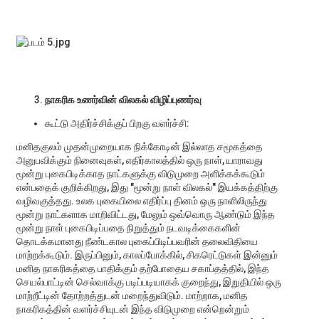
நாகரிக உணர்வின் விலகல் விழிப்புணர்வு
கூட்டு அதிர்ச்சிக்குப் பிறகு வளர்ச்சி:
மனிதகுலம் முதன்முறையாக நிக்கோடின் இல்லாத சமூகத்தை
அனுபவிக்கும் நினைவுகள், எதிர்காலத்தில் ஒரு நாள், யாராவது
மூன்று புகைபிடிக்காத நாட்களுக்கு விடுமுறை அளிக்கக்கூடும்
என்பதைக் குறிக்கிறது, இது "மூன்று நாள் விலகல்" இயக்கத்திற்கு
வழிவகுத்தது. உலக புகையிலை எதிர்ப்பு தினம் ஒரு நாளிலிருந்து
மூன்று நாட்களாக மாறிவிட்டது, மேலும் ஒவ்வொரு ஆண்டும் இந்த
மூன்று நாள் புகைபிடிப்பதை நிறுத்தும் நடவடிக்கைகளின்
தொடக்கமானது நீண்டகால புகைப்பிடிப்பவரின் தலைவிதியை
மாற்றக்கூடும். இருப்பினும், காலப்போக்கில், சிகரெட்டுகள் இன்னும்
மனித நாகரிகத்தை பாதிக்கும் தற்போதைய சகாப்தத்தில், இந்த
செயல்பாட்டின் செல்வாக்கு படிப்படியாகக் குறைந்து, இறுதியில் ஒரு
மாற்றீட்டின் தோற்றத்துடன் மறைந்துவிடும். மாற்றாக, மனித
நாகரிகத்தின் வளர்ச்சியுடன் இந்த விடுமுறை என்றென்றும்