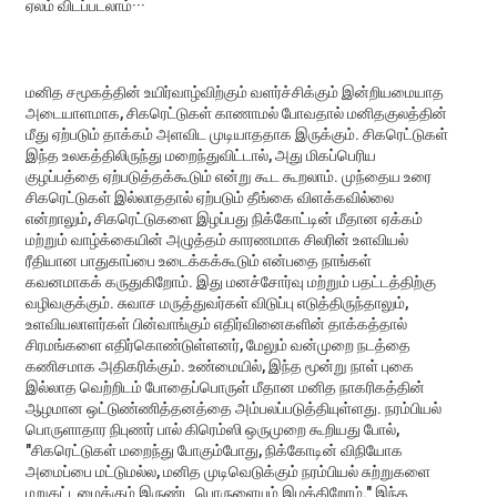
ஏலம் விடப்படலாம்···
மனித சமூகத்தின் உயிர்வாழ்விற்கும் வளர்ச்சிக்கும் இன்றியமையாத
அடையாளமாக, சிகரெட்டுகள் காணாமல் போவதால் மனிதகுலத்தின்
மீது ஏற்படும் தாக்கம் அளவிட முடியாததாக இருக்கும். சிகரெட்டுகள்
இந்த உலகத்திலிருந்து மறைந்துவிட்டால், அது மிகப்பெரிய
குழப்பத்தை ஏற்படுத்தக்கூடும் என்று கூட கூறலாம். முந்தைய உரை
சிகரெட்டுகள் இல்லாததால் ஏற்படும் தீங்கை விளக்கவில்லை
என்றாலும், சிகரெட்டுகளை இழப்பது நிக்கோட்டின் மீதான ஏக்கம்
மற்றும் வாழ்க்கையின் அழுத்தம் காரணமாக சிலரின் உளவியல்
ரீதியான பாதுகாப்பை உடைக்கக்கூடும் என்பதை நாங்கள்
கவனமாகக் கருதுகிறோம். இது மனச்சோர்வு மற்றும் பதட்டத்திற்கு
வழிவகுக்கும். சுவாச மருத்துவர்கள் விடுப்பு எடுத்திருந்தாலும்,
உளவியலாளர்கள் பின்வாங்கும் எதிர்வினைகளின் தாக்கத்தால்
சிரமங்களை எதிர்கொண்டுள்ளனர், மேலும் வன்முறை நடத்தை
கணிசமாக அதிகரிக்கும். உண்மையில், இந்த மூன்று நாள் புகை
இல்லாத வெற்றிடம் போதைப்பொருள் மீதான மனித நாகரிகத்தின்
ஆழமான ஒட்டுண்ணித்தனத்தை அம்பலப்படுத்தியுள்ளது. நரம்பியல்
பொருளாதார நிபுணர் பால் கிரெம்ஸி ஒருமுறை கூறியது போல்,
"சிகரெட்டுகள் மறைந்து போகும்போது, ​​நிக்கோடின் விநியோக
அமைப்பை மட்டுமல்ல, மனித முடிவெடுக்கும் நரம்பியல் சுற்றுகளை
மறுகட்டமைக்கும் இருண்ட பொருளையும் இழக்கிறோம்." இந்த