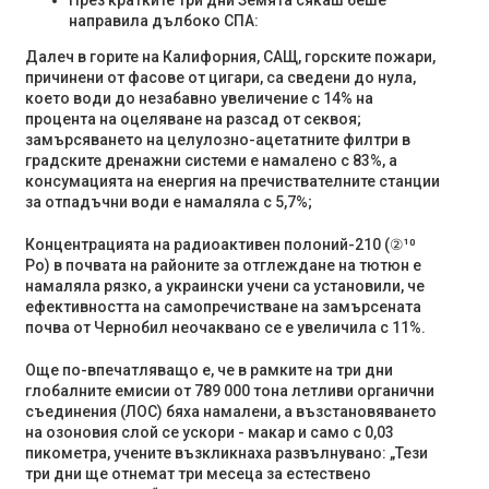
направила дълбоко СПА:
Далеч в горите на Калифорния, САЩ, горските пожари,
причинени от фасове от цигари, са сведени до нула,
което води до незабавно увеличение с 14% на
процента на оцеляване на разсад от секвоя;
замърсяването на целулозно-ацетатните филтри в
градските дренажни системи е намалено с 83%, а
консумацията на енергия на пречиствателните станции
за отпадъчни води е намаляла с 5,7%;
Концентрацията на радиоактивен полоний-210 (②¹⁰
Po) в почвата на районите за отглеждане на тютюн е
намаляла рязко, а украински учени са установили, че
ефективността на самопречистване на замърсената
почва от Чернобил неочаквано се е увеличила с 11%.
Още по-впечатляващо е, че в рамките на три дни
глобалните емисии от 789 000 тона летливи органични
съединения (ЛОС) бяха намалени, а възстановяването
на озоновия слой се ускори - макар и само с 0,03
пикометра, учените възкликнаха развълнувано: „Тези
три дни ще отнемат три месеца за естествено