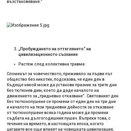
възстановяване.“
„Пробуждането на оттеглянето“ на
цивилизационното съзнание
Растеж след колективна травма:
Споменът за човечеството, преживяло за първи път
общество без никотин, подсказва, че един ден в
бъдеще някой може да установи празник за трите дни
без тютюнев дим, което да даде началото на
движението за „тридневно отказване“. Световният ден
без тютюнопушене се промени от един ден на три дни
и началото на тези тридневни дейности за отказване
от тютюнопушене всяка година може да промени
съдбата на дългогодишния пушач. Въпреки това, с
течение на времето, в настоящата епоха, когато
цигарите все още влияят на човешката цивилизация,