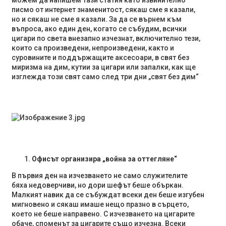
можем да напишем тази статия като извинително
писмо от интернет знаменитост, сякаш сме я казали,
но и сякаш не сме я казали. За да се върнем към
въпроса, ако един ден, когато се събудим, всички
цигари по света внезапно изчезнат, включително тези,
които са произведени, непроизведени, както и
суровините и поддържащите аксесоари, в свят без
миризма на дим, кутии за цигари или запалки, как ще
изглежда този свят само след три дни „свят без дим“
Офисът организира „война за оттегляне“
В първия ден на изчезването не само служителите
бяха недоверчиви, но дори шефът беше объркан.
Малкият навик да се събуждат всеки ден беше изгубен
мигновено и сякаш имаше нещо празно в сърцето,
което не беше направено. С изчезването на цигарите
обаче, споменът за цигарите също изчезна. Всеки