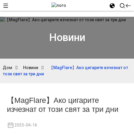
Новини
Дом
Новини
【MagFlare】Ако цигарите изчезнат от
този свят за три дни
【MagFlare】Ако цигарите
изчезнат от този свят за три дни
2025-04-16