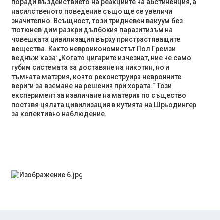
поради въздействието на реакциите на абстиненция, а
насилственото поведение също ще се увеличи
значително. Всъщност, този тридневен вакуум без
тютюнев дим разкри дълбокия паразитизъм на
човешката цивилизация върху пристрастяващите
вещества. Както невроикономистът Пол Гремзи
веднъж каза: „Когато цигарите изчезнат, ние не само
губим системата за доставяне на никотин, но и
тъмната материя, която реконструира невронните
вериги за вземане на решения при хората.“ Този
експеримент за извличане на материя по същество
поставя цялата цивилизация в кутията на Шрьодингер
за колективно наблюдение.