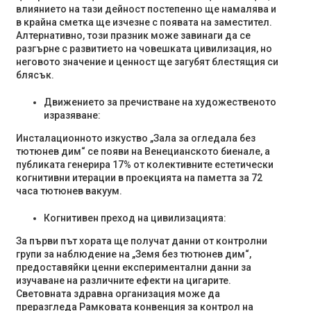
влиянието на тази дейност постепенно ще намалява и
в крайна сметка ще изчезне с появата на заместител.
Алтернативно, този празник може завинаги да се
разгърне с развитието на човешката цивилизация, но
неговото значение и ценност ще загубят блестящия си
блясък.
Движението за пречистване на художественото
изразяване:
Инсталационното изкуство „Зала за огледала без
тютюнев дим“ се появи на Венецианското биенале, а
публиката генерира 17% от колективните естетически
когнитивни итерации в проекцията на паметта за 72
часа тютюнев вакуум.
Когнитивен преход на цивилизацията:
За първи път хората ще получат данни от контролни
групи за наблюдение на „Земя без тютюнев дим“,
предоставяйки ценни експериментални данни за
изучаване на различните ефекти на цигарите.
Световната здравна организация може да
преразгледа Рамковата конвенция за контрол на