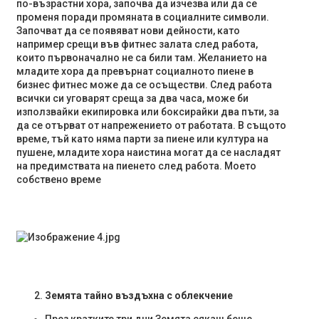
по-възрастни хора, започва да изчезва или да се
променя поради промяната в социалните символи.
Започват да се появяват нови дейности, като
например срещи във фитнес залата след работа,
които първоначално не са били там. Желанието на
младите хора да превърнат социалното пиене в
бизнес фитнес може да се осъществи. След работа
всички си уговарят среща за два часа, може би
използвайки екипировка или боксирайки два пъти, за
да се отърват от напрежението от работата. В същото
време, тъй като няма парти за пиене или култура на
пушене, младите хора наистина могат да се насладят
на предимствата на пиенето след работа. Моето
собствено време
Земята тайно въздъхна с облекчение
През кратките три дни Земята сякаш беше