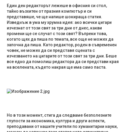
Един ден редакторът лежеше в офисния си стол,
тайно възхитен от празния компютър и си
представяше, че ще напише шокираща статия.
Изведнъж в ума му хрумна идея: ако всички цигари
изчезнат от този свят за три дни от днес, какви
промени ще се случат с този свят? Въпреки това,
когато щях да пиша по темата, все още не можех да
започна да пиша. Като редактор, роден в съвременен
човек, не можех да си представя сцената с
изчезването на цигарите от този свят за три дни. Беше
все едно да помолиш редактора да си представи края
на вселената, където накрая ще има само паста.
Но в този момент, стига да следваме безполезните
глупости за икономика, култура и други аспекти,
преподавани от нашите учители по хуманитарни науки,