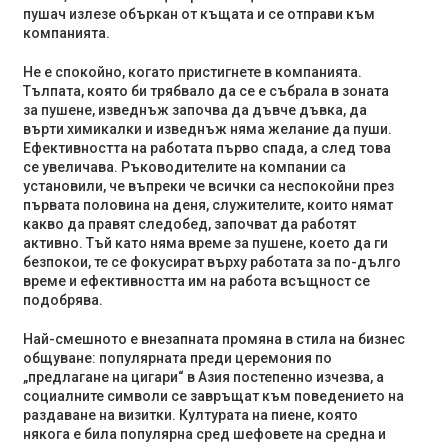
пушач излезе объркан от къщата и се отправи към
компанията.
Не е спокойно, когато пристигнете в компанията.
Тълпата, която би трябвало да се е събрала в зоната
за пушене, изведнъж започва да дъвче дъвка, да
върти химикалки и изведнъж няма желание да пуши.
Ефективността на работата първо спада, а след това
се увеличава. Ръководителите на компании са
установили, че въпреки че всички са неспокойни през
първата половина на деня, служителите, които нямат
какво да правят следобед, започват да работят
активно. Тъй като няма време за пушене, което да ги
безпокои, те се фокусират върху работата за по-дълго
време и ефективността им на работа всъщност се
подобрява.
Най-смешното е внезапната промяна в стила на бизнес
общуване: популярната преди церемония по
„предлагане на цигари“ в Азия постепенно изчезва, а
социалните символи се завръщат към поведението на
раздаване на визитки. Културата на пиене, която
някога е била популярна сред шефовете на средна и