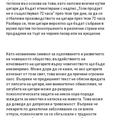
тютюна въз основа на това, като наложи всички кутии
цигари да бъдат етикетирани с надпис „Този ​​продукт
не е съществувал 72 часа“ през тези три дни, за да се
отбележи производството на цигари през тези 72 часа.
Разбира се, тези цигари вероятно ще бъдат събрани в
музеи против тютюнопушенето в различни страни или
продадени на търг на черния пазар или на аукциони.
Като незаменим символ за оцеляването и развитието
на човешкото общество, въздействието на
изчезването на цигарите върху човечеството ще бъде
неизмеримо. Може дори да се каже, че ако цигарите
изчезнат от този свят, това може да причини огромен
хаос. Въпреки че предишният текст не обясни вредата
от липсата на цигари, ние внимателно обмисляме, че
загубата на цигари може да разруши
психологическата защита на някои хора поради
жаждата за никотин и натиска на живота. Това може
да доведе до депресия и тревожност. Въпреки че
лекарите по дихателни заболявания са си взели
отпуск, психолозите са се сблъскали с трудности