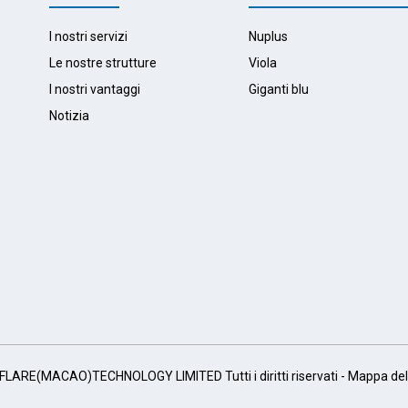
I nostri servizi
Nuplus
Le nostre strutture
Viola
I nostri vantaggi
Giganti blu
Notizia
LARE(MACAO)TECHNOLOGY LIMITED Tutti i diritti riservati -
Mappa del 