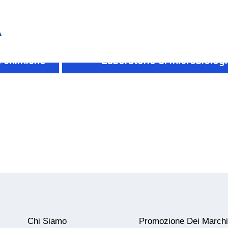
A
 e chimiche
Laboratorio di microbiolog
Chi Siamo
Promozione Dei Marchi