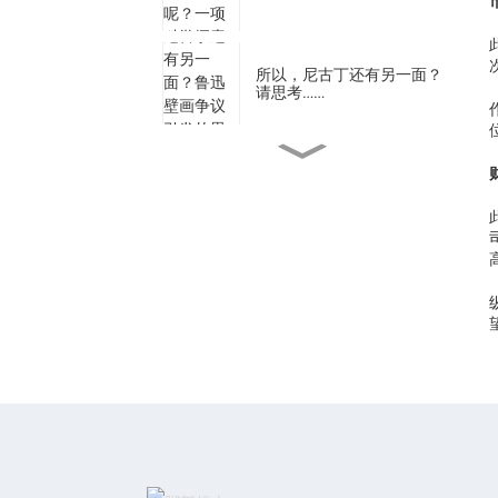
所以，尼古丁还有另一面？
请思考……
瓜拉纳如何影响情绪？
全球监管收紧：尼古丁……
瓜拉纳小袋：核心玩家……
瓜拉纳：来自亚马逊的神圣
礼物