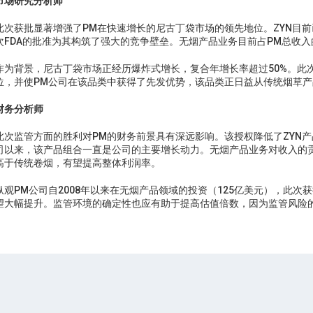
市场研究分析师
此次获批显著增强了PM在快速增长的尼古丁袋市场的领先地位。ZYN目前
次FDA的批准为其构筑了强大的竞争壁垒。无烟产品业务目前占PM总收入
作为背景，尼古丁袋市场正经历爆炸式增长，复合年增长率超过50%。此
位，并使PM公司在该品类中获得了先发优势，该品类正日益从传统烟草
财务分析师
此次监管方面的胜利对PM的财务前景具有深远影响。该授权降低了ZYN产
司以来，该产品组合一直是公司的主要增长动力。无烟产品业务对收入的
高于传统卷烟，有望提高整体利润率。
纵观PM公司自2008年以来在无烟产品领域的投资（125亿美元），此
望大幅提升。监管环境的确定性也应有助于提高估值倍数，因为监管风险