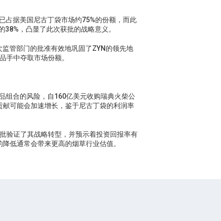
已占据美国尼古丁袋市场约75%的份额，而此
的38%，凸显了此次获批的战略意义。
次监管部门的批准有效地巩固了ZYN的领先地
产品手中夺取市场份额。
品组合的风险，自160亿美元收购瑞典火柴公
贡献可能会加速增长，鉴于尼古丁袋的利润率
次获批验证了其战略转型，并预示着投资回报率有
的降低通常会带来更高的烟草行业估值。