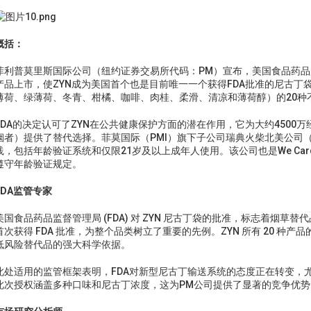
概括：
菲利普莫里斯国际公司（纽约证券交易所代码：PM）宣布，美国食品药品监
产品上市，使ZYN成为美国首个也是目前唯一一个获得FDA批准的尼古丁
薄荷、绿薄荷、冬青、柑橘、咖啡、肉桂、柔滑、清凉和薄荷醇）的20种
FDA的决定认可了ZYN在公共健康保护方面的潜在作用，它为大约4500万
烟者）提供了替代选择。菲莫国际（PMI）旗下子公司瑞典火柴北美公司（Swed
践，包括年龄验证系统和仅限21岁及以上成年人使用。该公司也是We Card 
遵守年龄验证规定。
FDA监管专家
美国食品药品监督管理局 (FDA) 对 ZYN 尼古丁袋的批准，标志着烟
首次获得 FDA 批准，为整个品类树立了重要的先例。ZYN 所有 20 
低风险替代品的强大科学依据。
此处适用的监管框架表明，FDA对新型尼古丁输送系统的态度正在转变，
此次授权涵盖多种口味和尼古丁浓度，这为PM公司提供了显著的竞争优