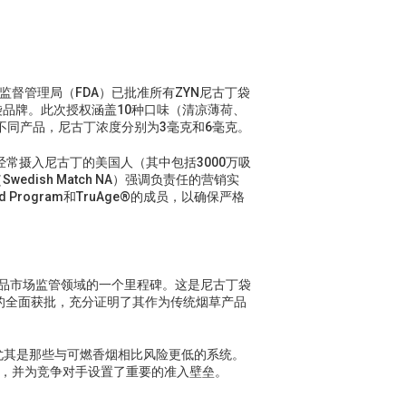
督管理局（FDA）已批准所有ZYN尼古丁袋
袋品牌。此次授权涵盖10种口味（清凉薄荷、
不同产品，尼古丁浓度分别为3毫克和6毫克。
经常摄入尼古丁的美国人（其中包括3000万吸
ish Match NA）强调负责任的营销实
Program和TruAge®的成员，以确保严格
草替代品市场监管领域的一个里程碑。这是尼古丁袋
种产品的全面获批，充分证明了其作为传统烟草产品
尤其是那些与可燃香烟相比风险更低的系统。
势，并为竞争对手设置了重要的准入壁垒。