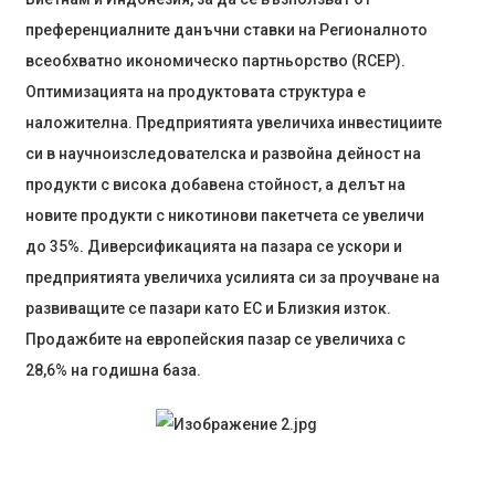
преференциалните данъчни ставки на Регионалното
всеобхватно икономическо партньорство (RCEP).
Оптимизацията на продуктовата структура е
наложителна. Предприятията увеличиха инвестициите
си в научноизследователска и развойна дейност на
продукти с висока добавена стойност, а делът на
новите продукти с никотинови пакетчета се увеличи
до 35%. Диверсификацията на пазара се ускори и
предприятията увеличиха усилията си за проучване на
развиващите се пазари като ЕС и Близкия изток.
Продажбите на европейския пазар се увеличиха с
28,6% на годишна база.