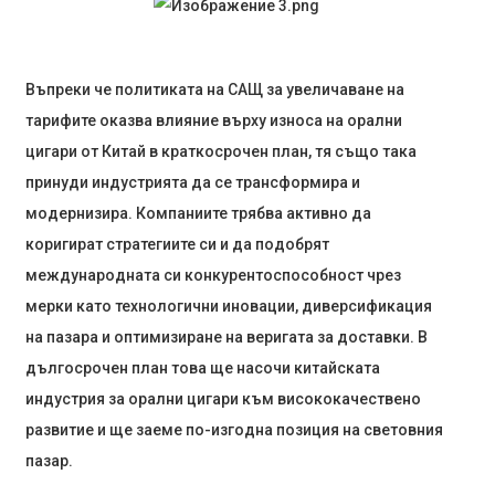
Въпреки че политиката на САЩ за увеличаване на
тарифите оказва влияние върху износа на орални
цигари от Китай в краткосрочен план, тя също така
принуди индустрията да се трансформира и
модернизира. Компаниите трябва активно да
коригират стратегиите си и да подобрят
международната си конкурентоспособност чрез
мерки като технологични иновации, диверсификация
на пазара и оптимизиране на веригата за доставки. В
дългосрочен план това ще насочи китайската
индустрия за орални цигари към висококачествено
развитие и ще заеме по-изгодна позиция на световния
пазар.