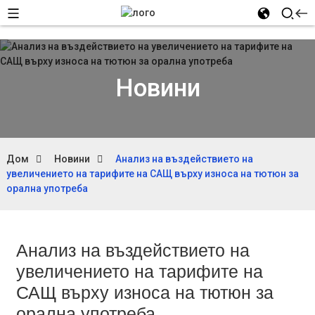
Новини
Дом
Новини
Анализ на въздействието на
увеличението на тарифите на САЩ върху износа на тютюн за
орална употреба
Анализ на въздействието на
увеличението на тарифите на
САЩ върху износа на тютюн за
орална употреба