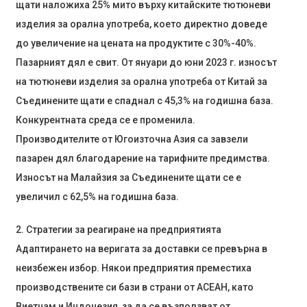
щати наложиха 25% мито върху китайските тютюневи
изделия за орална употреба, което директно доведе
до увеличение на цената на продуктите с 30%-40%.
Пазарният дял е свит. От януари до юни 2023 г. износът
на тютюневи изделия за орална употреба от Китай за
Съединените щати е спаднал с 45,3% на годишна база.
Конкурентната среда се е променила.
Производителите от Югоизточна Азия са завзели
пазарен дял благодарение на тарифните предимства.
Износът на Малайзия за Съединените щати се е
увеличил с 62,5% на годишна база.
2. Стратегии за реагиране на предприятията
Адаптирането на веригата за доставки се превърна в
неизбежен избор. Някои предприятия преместиха
производствените си бази в страни от АСЕАН, като
Виетнам и Индонезия, за да се възползват от