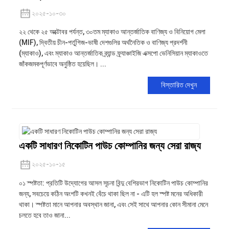
২০২৫-১০-৩০
২২ থেকে ২৫ অক্টোবর পর্যন্ত, ৩০তম ম্যাকাও আন্তর্জাতিক বাণিজ্য ও বিনিয়োগ মেলা
(MIF), দ্বিতীয় চীন-পর্তুগিজ-ভাষী দেশগুলির অর্থনৈতিক ও বাণিজ্য প্রদর্শনী
(ম্যাকাও), এবং ম্যাকাও আন্তর্জাতিক ব্র্যান্ড ফ্র্যাঞ্চাইজি এক্সপো ভেনিসিয়ান ম্যাকাওতে
জাঁকজমকপূর্ণভাবে অনুষ্ঠিত হয়েছিল। ...
বিস্তারিত দেখুন
একটি সাধারণ নিকোটিন পাউচ কোম্পানির জন্য সেরা রাজ্য
২০২৫-১০-১৫
০১ স্পষ্টতা: প্রতিটি উদ্যোগের আসল সূচনা বিন্দু বেশিরভাগ নিকোটিন পাউচ কোম্পানির
জন্য, সবচেয়ে কঠিন অংশটি কখনই বেঁচে থাকা ছিল না - এটি হল স্পষ্ট মনের অধিকারী
থাকা। স্পষ্টতা মানে আপনার অবস্থান জানা, এবং সেই সাথে আপনার কোন সীমানা মেনে
চলতে হবে তাও জানা...