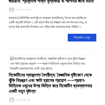
গুয়ারানা: প্রাকৃতিক শক্তি বৃদ্ধিকারী যা আপনার জানা উচিত
২০২৫-০৭-০৫
গুয়ারানা (
পাউলিনিয়া কাপানা
) হল আমাজন অববাহিকার, বিশেষ করে ব্রাজিলের
একটি আরোহী উদ্ভিদ। এটি কালো বীজ সহ উজ্জ্বল লাল ফল উৎপন্ন করে, যা
তাদের উচ্চ ক্যাফেইন উপাদান এবং শক্তিবর্ধক প্রভাবের জন্য পরিচিত।
বিস্তারিত দেখুন
নিকোটিনের স্বাস্থ্যগত বৈপরীত্য: বৈজ্ঞানিক দৃষ্টিকোণ থেকে
ঝুঁকি নিয়ন্ত্রণ এবং ক্ষতি হ্রাসের প্রয়োগ ——প্রমাণ-
ভিত্তিক ওষুধের উপর ভিত্তি করে নিকোটিন ব্যবস্থাপনার
একটি নতুন দৃষ্টান্ত
২০২৫-০৫-১৫