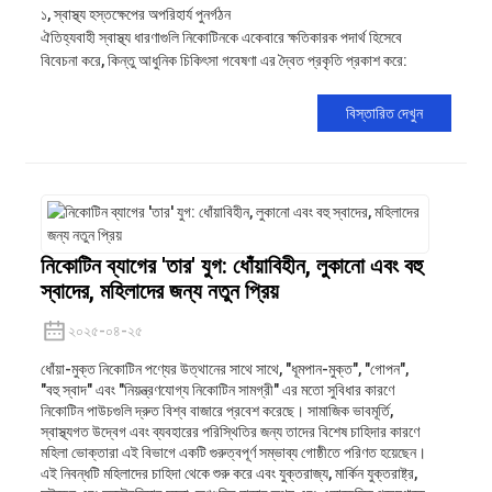
১, স্বাস্থ্য হস্তক্ষেপের অপরিহার্য পুনর্গঠন
ঐতিহ্যবাহী স্বাস্থ্য ধারণাগুলি নিকোটিনকে একেবারে ক্ষতিকারক পদার্থ হিসেবে
বিবেচনা করে, কিন্তু আধুনিক চিকিৎসা গবেষণা এর দ্বৈত প্রকৃতি প্রকাশ করে:
বিস্তারিত দেখুন
নিকোটিন ব্যাগের 'তার' যুগ: ধোঁয়াবিহীন, লুকানো এবং বহু
স্বাদের, মহিলাদের জন্য নতুন প্রিয়
২০২৫-০৪-২৫
ধোঁয়া-মুক্ত নিকোটিন পণ্যের উত্থানের সাথে সাথে, "ধূমপান-মুক্ত", "গোপন",
"বহু স্বাদ" এবং "নিয়ন্ত্রণযোগ্য নিকোটিন সামগ্রী" এর মতো সুবিধার কারণে
নিকোটিন পাউচগুলি দ্রুত বিশ্ব বাজারে প্রবেশ করেছে। সামাজিক ভাবমূর্তি,
স্বাস্থ্যগত উদ্বেগ এবং ব্যবহারের পরিস্থিতির জন্য তাদের বিশেষ চাহিদার কারণে
মহিলা ভোক্তারা এই বিভাগে একটি গুরুত্বপূর্ণ সম্ভাব্য গোষ্ঠীতে পরিণত হয়েছেন।
এই নিবন্ধটি মহিলাদের চাহিদা থেকে শুরু করে এবং যুক্তরাজ্য, মার্কিন যুক্তরাষ্ট্র,