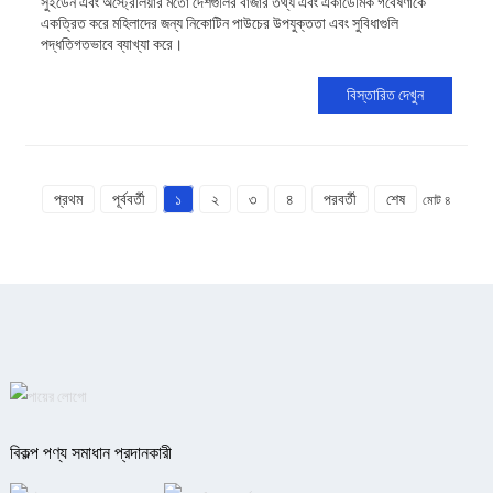
সুইডেন এবং অস্ট্রেলিয়ার মতো দেশগুলির বাজার তথ্য এবং একাডেমিক গবেষণাকে
একত্রিত করে মহিলাদের জন্য নিকোটিন পাউচের উপযুক্ততা এবং সুবিধাগুলি
পদ্ধতিগতভাবে ব্যাখ্যা করে।
বিস্তারিত দেখুন
প্রথম
পূর্ববর্তী
১
২
৩
৪
পরবর্তী
শেষ
মোট ৪
বিকল্প পণ্য সমাধান প্রদানকারী