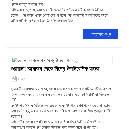
একটি পবিত্র উপহার ছিল।
কফি এবং চা ছাড়াও, আমাজন রেইনফরেস্টের গভীরে একটি রহস্যময় উদ্ভিদ
রয়েছে। এর ফলটি একটি খোলা চোখের মতো এবং আদিবাসী উপজাতিদের কাছে
এটি একটি ঐশ্বরিক শক্তির উৎস হিসেবে সম্মানিত।
বিস্তারিত দেখুন
গুয়ারানা: আমাজন থেকে বিশ্বে ঔপনিবেশিক যাত্রা
২০২৫-০৮-০৪
ইউরোপীয় যোগাযোগের আগে, গুয়ারানাকে সাতেরে-মাওয়েরা পবিত্র 'জীবনের চোখ'
হিসেবে সম্মান করত, তাদের ভাষায় এর নাম ওয়ারানা, যার অর্থ "চোখ" বা "জীবনের
দৃষ্টি"।
একটি পৌরাণিক কাহিনীতে বলা হয়েছে যে একটি শিশুর চোখ প্রথম গুয়ারানা লতায়
রূপান্তরিত হয়, এর লাল ফল ভেঙে কালো বীজ প্রকাশ পায় যা শিশুর পুনর্জন্মের দৃষ্টির
প্রতীক।
আদিবাসীরা গুয়ারানা প্রক্রিয়াজাত করে লাঠি বা গুঁড়ো তৈরির কৌশল উদ্ভাবন
করেছিল, যা অনুষ্ঠান এবং দৈনন্দিন জীবনের সময় জলের সাথে খাওয়া হত।