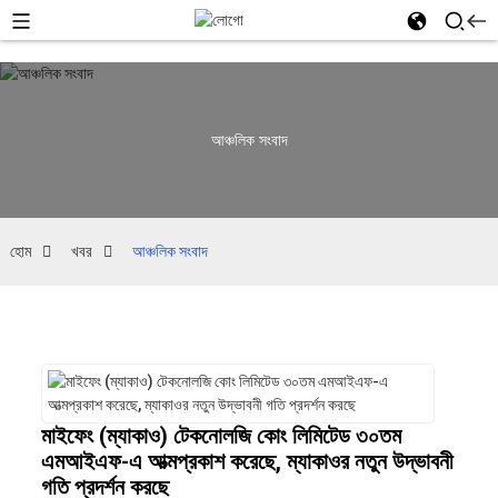
আঞ্চলিক সংবাদ
হোম
খবর
আঞ্চলিক সংবাদ
মাইফেং (ম্যাকাও) টেকনোলজি কোং লিমিটেড ৩০তম
এমআইএফ-এ আত্মপ্রকাশ করেছে, ম্যাকাওর নতুন উদ্ভাবনী
গতি প্রদর্শন করছে