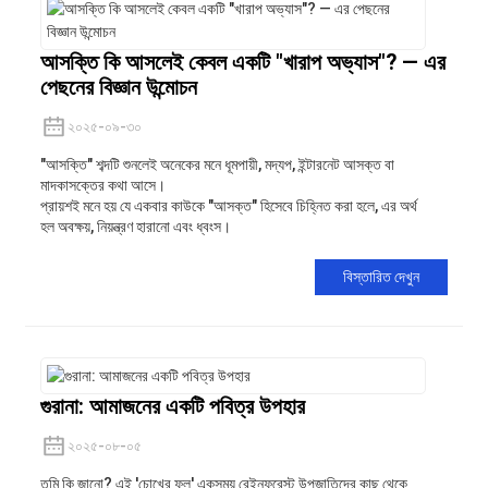
আসক্তি কি আসলেই কেবল একটি "খারাপ অভ্যাস"? — এর
পেছনের বিজ্ঞান উন্মোচন
২০২৫-০৯-৩০
"আসক্তি" শব্দটি শুনলেই অনেকের মনে ধূমপায়ী, মদ্যপ, ইন্টারনেট আসক্ত বা
মাদকাসক্তের কথা আসে।
প্রায়শই মনে হয় যে একবার কাউকে "আসক্ত" হিসেবে চিহ্নিত করা হলে, এর অর্থ
হল অবক্ষয়, নিয়ন্ত্রণ হারানো এবং ধ্বংস।
বিস্তারিত দেখুন
গুরানা: আমাজনের একটি পবিত্র উপহার
২০২৫-০৮-০৫
তুমি কি জানো? এই 'চোখের ফল' একসময় রেইনফরেস্ট উপজাতিদের কাছ থেকে