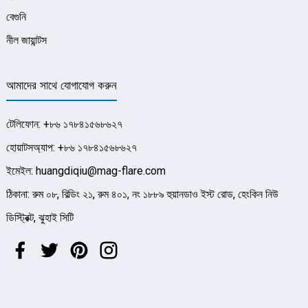
বেগুনি
নীল জায়ান্টস
আমাদের সাথে যোগাযোগ করুন
টেলিফোন: +৮৬ ১৭৮৪১৫৬৮৬২৭
হোয়াটসঅ্যাপ: +৮৬ ১৭৮৪১৫৬৮৬২৭
ইমেইল: huangdiqiu@mag-flare.com
ঠিকানা: রুম ০৮, বিল্ডিং ২১, রুম ৪০১, নং ১৮৮৯ হুয়ানডাও ইস্ট রোড, হেংকিন নিউ
ডিস্ট্রিক্ট, ঝুহাই সিটি