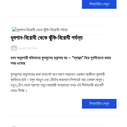
বিস্তারিত দেখুন
ধূমপান-বিরোধী থেকে ঝুঁকি-বিরোধী পর্যন্ত
২০২৫-১০-০৯
যখন অধূমপায়ী মহিলাদের ফুসফুসের ক্যান্সার হয় — "স্বাস্থ্য" নিয়ে পুনর্বিবেচনা করার
সময় এসেছে
ফুসফুসের ক্যান্সারের কথা ভাবলেই মনে আসে সম্ভবত একজন আজীবন ধূমপায়ী
ব্যক্তির ছবি - হলুদ আঙুল এবং ঠোঁটের মাঝখানে সিগারেট ধরা একজন মানুষ।
তবুও, চীন থেকে প্রাপ্ত নতুন মহামারী সংক্রান্ত তথ্য এই দীর্ঘস্থায়ী ধারণাটি
ভেঙে দিচ্ছে।
বিস্তারিত দেখুন