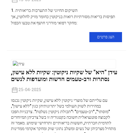
1. השיקום החיוני של התערבות בריאותית
תפיסות בריאות מסורתיות רואות בניקוטין כחומר מזיק לחלוטין, אך
מחקר רפואי מודרני חושף את טבעו הכפול:
הצג פרטים
עידן "היא" של שקיות ניקוטין: שקיות ללא עישון,
נסתרות ורב-טעמים חדשות ומועדפות לנשים
25-04-2025
עם עלייתם של מוצרי ניקוטין ללא עישון, שקיות ניקוטין נכנסו
במהירות לשוק העולמי בשל יתרונותיהן כגון "ללא עישון",
"מוסתר", "רב-טעמים" ו"תכולת ניקוטין נשלטת". צרכניות הפכו
לקבוצה פוטנציאלית חשובה בקטגוריה זו בשל צרכיהן המיוחדים
לתדמית חברתית, חששות בריאותיים ותרחישי שימוש. מאמר זה
מתחיל מצרכיהן של נשים ומשלב נתוני שוק ומחקר אקדמי ממדינות