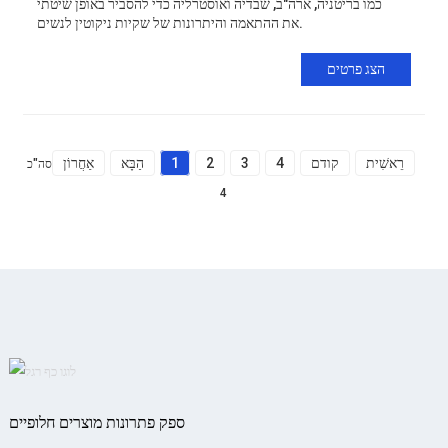
כמו בריטניה, ארה"ב, שבדיה ואוסטרליה כדי להסביר באופן שיטתי
את ההתאמה והיתרונות של שקיות ניקוטין לנשים.
הצג פרטים
רֵאשִׁית
קודם
4
3
2
1
הַבָּא
אַחֲרוֹן
סה"כ
4
ספק פתרונות מוצרים חלופיים