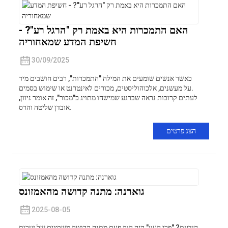
האם התמכרות היא באמת רק "הרגל רע"? -
חשיפת המדע שמאחוריה
30/09/2025
כאשר אנשים שומעים את המילה "התמכרות", רבים חושבים מיד
על מעשנים, אלכוהוליסטים, מכורים לאינטרנט או שימוש בסמים.
לעתים קרובות נראה שברגע שמישהו מתויג כ"מכור", זה אומר ניוון,
אובדן שליטה והרס.
הצג פרטים
גוארנה: מתנה קדושה מהאמזונס
2025-08-05
הידעת? "פרי העין" הזה היה פעם מתנה קדושה משבטים של יערות