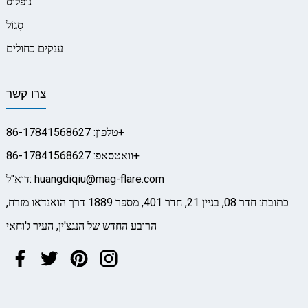
נופלוס
סָגוֹל
ענקים כחולים
צרו קשר
טלפון: 86-17841568627+
וואטסאפ: 86-17841568627+
דוא"ל: huangdiqiu@mag-flare.com
כתובת: חדר 08, בניין 21, חדר 401, מספר 1889 דרך הואנדאו מזרח,
הרובע החדש של הנגצ'ין, העיר ג'וחאי