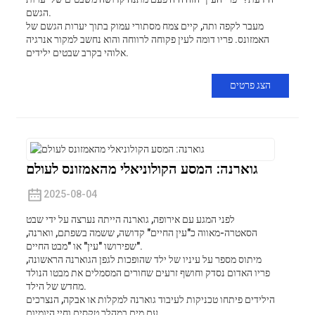
הגשם.
מעבר לקפה ותה, קיים צמח מסתורי עמוק בתוך יערות הגשם של
האמזונס. פריו דומה לעין פקוחה לרווחה והוא נחשב למקור אנרגיה
אלוהי בקרב שבטים ילידים.
הצג פרטים
גוארנה: המסע הקולוניאלי מהאמזונס לעולם
2025-08-04
לפני המגע עם אירופה, גוארנה הייתה נערצה על ידי שבט
הסאטרה-מאווה כ"עין החיים" קדושה, ששמה בשפתם, ווארנה,
שפירושו "עין" או "מבט החיים".
מיתוס מספר על עיניו של ילד שהופכות לגפן הגוארנה הראשונה,
פריו האדום נסדק וחושף זרעים שחורים המסמלים את מבטו הנולד
מחדש של הילד.
הילידים פיתחו טכניקות לעיבוד גוארנה למקלות או אבקה, הנצרכים
עם מים במהלך טקסים וחיי היומיום.