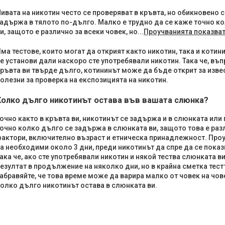
ивата на никотин често се проверяват в кръвта, но обикновено с
адържа в тялото по-дълго. Малко е трудно да се каже точно ко
и, защото е различно за всеки човек, но...
Проучванията показват
ма тестове, които могат да открият както никотин, така и котини
е установи дали наскоро сте употребявали никотин. Така че, въп
ръвта ви твърде дълго, котининът може да бъде открит за извес
олезни за проверка на експозицията на никотин.
Колко дълго никотинът остава във вашата слюнка?
очно както в кръвта ви, никотинът се задържа и в слюнката или
очно колко дълго се задържа в слюнката ви, защото това е раз
актори, включително възраст и етническа принадлежност. Проу
а необходими около 3 дни, преди никотинът да спре да се показ
ака че, ако сте употребявали никотин и някой тества слюнката 
езултат в продължение на няколко дни, но в крайна сметка тест
абравяйте, че това време може да варира малко от човек на чове
олко дълго никотинът остава в слюнката ви.