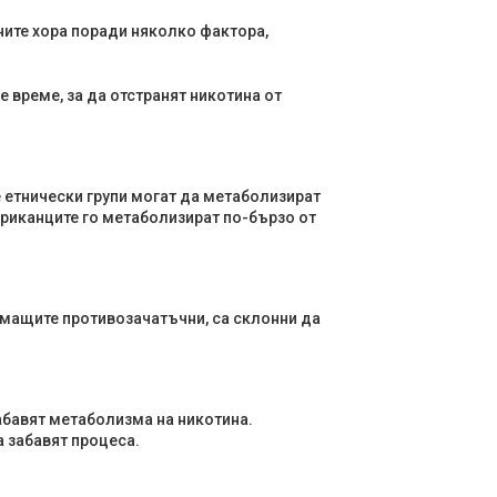
ните хора поради няколко фактора,
 време, за да отстранят никотина от
е етнически групи могат да метаболизират
ериканците го метаболизират по-бързо от
емащите противозачатъчни, са склонни да
забавят метаболизма на никотина.
а забавят процеса.