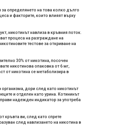
 за определянето на това колко дълго
еса и факторите, които влияят върху
кт, никотинът навлиза в кръвния поток.
чват процеса на разграждане на
никотиновите тестове за откриване на
зително 30% от никотина, посочен
вате никотинова опаковка от 6 мг,
ст от никотина се метаболизира в
в организма, дори след като никотинът
реците и отделен като урина. Котининът
 прави надежден индикатор за употреба
от кръвта ви, след като спрете
бразуван след навлизането на никотина в