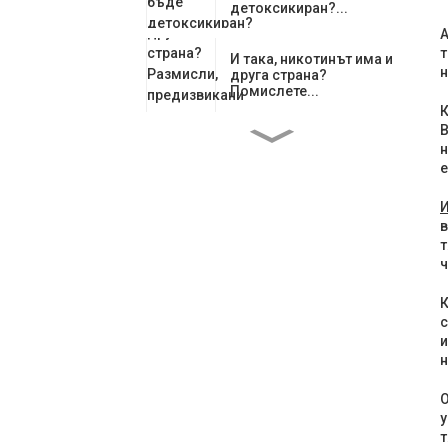
детоксикиран?...
А
т
И така, никотинът има и
н
друга страна?
Помислете...
К
В
н
Как гуарана влияе на
емоционалното...
е
в
Глобалните регулации
т
се затягат: Никотин ...
ч
К
Пакетчета с гуарана:
с
Основният играч в...
и
н
О
Гуарана: Свещен дар от
Амазонка
у
т