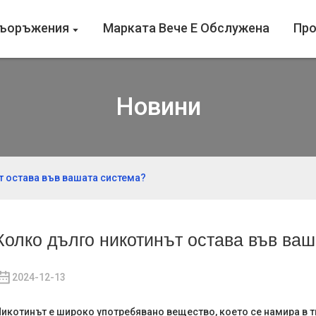
Съоръжения
Марката Вече Е Обслужена
Про
Новини
 остава във вашата система?
Колко дълго никотинът остава във ва
2024-12-13
икотинът е широко употребявано вещество, което се намира в