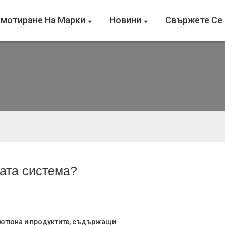
мотиране На Марки
Новини
Свържете Се 
шата система?
 тютюна и продуктите, съдържащи