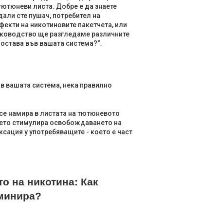
 тютюневи листа. Добре е да знаете
али сте пушач, потребител на
фекти на никотиновите пакетчета
, или
ръководство ще разгледаме различните
 остава във вашата система?“.
в вашата система, нека правилно
се намира в листата на тютюневото
което стимулира освобождаването на
сация у употребяващите - което е част
о на никотина: Как
иминира?