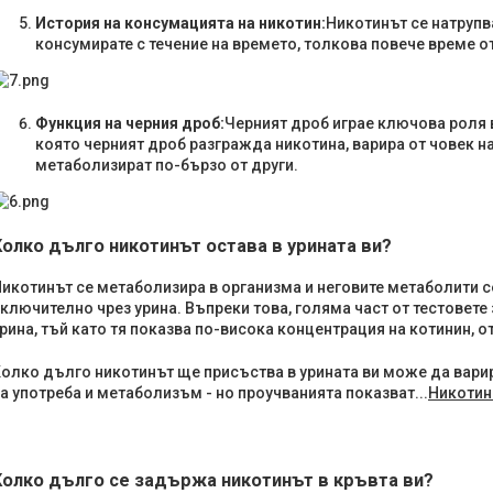
История на консумацията на никотин:
Никотинът се натрупва
консумирате с течение на времето, толкова повече време от
Функция на черния дроб:
Черният дроб играе ключова роля 
която черният дроб разгражда никотина, варира от човек на
метаболизират по-бързо от други.
Колко дълго никотинът остава в урината ви?
икотинът се метаболизира в организма и неговите метаболити с
ключително чрез урина. Въпреки това, голяма част от тестовете
рина, тъй като тя показва по-висока концентрация на котинин, 
олко дълго никотинът ще присъства в урината ви може да варир
а употреба и метаболизъм - но проучванията показват...
Никотинъ
Колко дълго се задържа никотинът в кръвта ви?