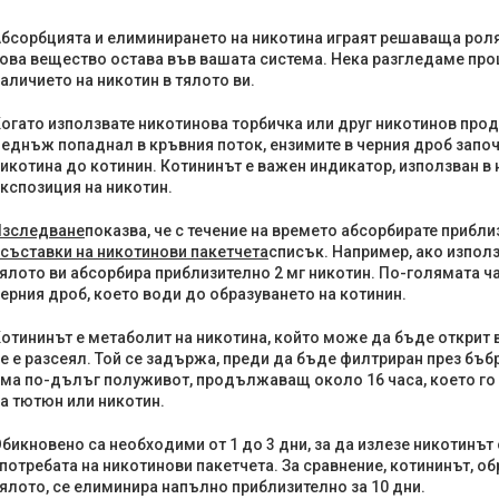
бсорбцията и елиминирането на никотина играят решаваща роля
ова вещество остава във вашата система. Нека разгледаме проц
аличието на никотин в тялото ви.
огато използвате никотинова торбичка или друг никотинов проду
еднъж попаднал в кръвния поток, ензимите в черния дроб запо
икотина до котинин. Котининът е важен индикатор, използван в 
кспозиция на никотин.
Изследване
показва, че с течение на времето абсорбирате прибли
съставки на никотинови пакетчета
списък. Например, ако използ
ялото ви абсорбира приблизително 2 мг никотин. По-голямата ча
ерния дроб, което води до образуването на котинин.
отининът е метаболит на никотина, който може да бъде открит 
е е разсеял. Той се задържа, преди да бъде филтриран през бъб
ма по-дълъг полуживот, продължаващ около 16 часа, което го
а тютюн или никотин.
бикновено са необходими от 1 до 3 дни, за да излезе никотинът 
потребата на никотинови пакетчета. За сравнение, котининът, о
ялото, се елиминира напълно приблизително за 10 дни.