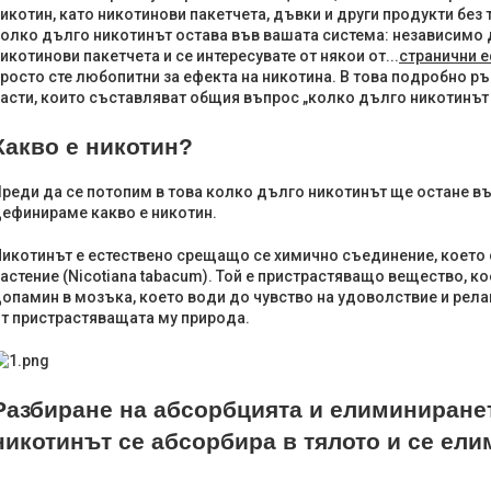
икотин, като никотинови пакетчета, дъвки и други продукти без
олко дълго никотинът остава във вашата система: независимо д
икотинови пакетчета и се интересувате от някои от...
странични е
росто сте любопитни за ефекта на никотина. В това подробно 
асти, които съставляват общия въпрос „колко дълго никотинът
Какво е никотин?
реди да се потопим в това колко дълго никотинът ще остане въ
ефинираме какво е никотин.
икотинът е естествено срещащо се химично съединение, което 
астение (Nicotiana tabacum). Той е пристрастяващо вещество, 
опамин в мозъка, което води до чувство на удоволствие и релак
т пристрастяващата му природа.
Разбиране на абсорбцията и елиминиранет
никотинът се абсорбира в тялото и се ел