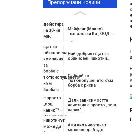
Препоръчани новини
н
к
н
п
ч
Майфенг (Макао)
Технологии Ко., ООД ...
П
Най-добрият щат за
д
обикновен никотин...
Н
р
От борба с
д
тютюнопушенето към
борба с риска
о
Дали зависимостта
наистина е просто „лош
навик“...
Ами ако никотинът
можеше да бъде