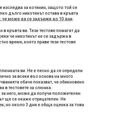
е изследва за котинин, защото той се
лко дълго никотинът остава в кръвта
, че може да се задържи до 10 дни
.
н в кръвта ви. Тези тестове помагат да
реки че никотинът не се задържа в
тно време, което прави тези тестове
 плюнката ви. Не е лесно да се определи
лично за всеки въз основа на много
чванията обаче показват, че обикновено
ва в тестовете за слюнка.
ви за него, може да получи положителен
ът ще се окаже отрицателен. Не
к, но около 3 дни е обща оценка за това