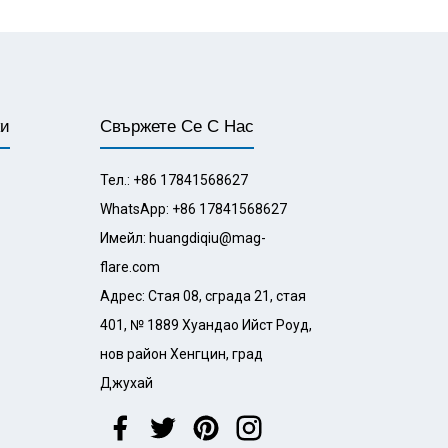
ки
Свържете Се С Нас
Тел.: +86 17841568627
WhatsApp: +86 17841568627
Имейл: huangdiqiu@mag-
flare.com
Адрес: Стая 08, сграда 21, стая
401, № 1889 Хуандао Ийст Роуд,
нов район Хенгцин, град
Джухай