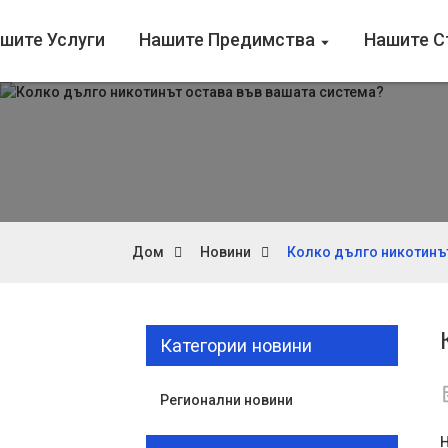
шите Услуги
Нашите Предимства
Нашите 
Дом
Новини
Колко дълго никотинът
Категории новини
Регионални новини
Н