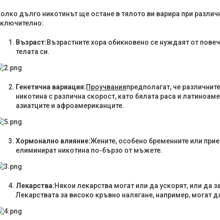
олко дълго никотинът ще остане в тялото ви варира при различ
включително:
Възраст:
Възрастните хора обикновено се нуждаят от повече
телата си.
Генетична вариация:
Проучвания
предполагат, че различнит
никотина с различна скорост, като бялата раса и латиноам
азиатците и афроамериканците.
Хормонално влияние:
Жените, особено бременните или при
елиминират никотина по-бързо от мъжете.
Лекарства:
Някои лекарства могат или да ускорят, или да 
Лекарствата за високо кръвно налягане, например, могат д