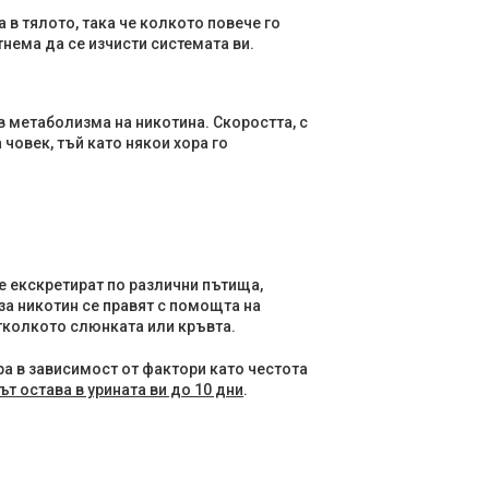
 в тялото, така че колкото повече го
нема да се изчисти системата ви.
в метаболизма на никотина. Скоростта, с
 човек, тъй като някои хора го
е екскретират по различни пътища,
 за никотин се правят с помощта на
отколкото слюнката или кръвта.
а в зависимост от фактори като честота
т остава в урината ви до 10 дни
.