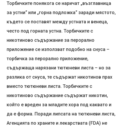
Торбичките понякога се наричат ​​„възглавница
за устни“ или „горна подложка“ заради мястото,
където се поставят между устната и венеца,
често под горната устна. Торбичките с
никотиново съдържание за перорално
приложение се използват подобно на снуса –
торбичка за перорално приложение,
съдържаща нарязани тютюневи листа – но за
разлика от снуса, те съдържат никотинов прах
вместо тютюневи листа. Торбичките с
никотиново съдържание съдържат никотин,
който е вреден за младите хора под каквато и
да е форма. Поради липсата на тютюневи листа,
Агенцията по храните и лекарствата (FDA) не