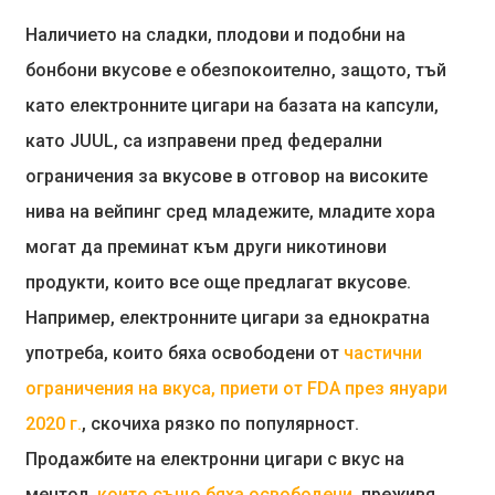
Наличието на сладки, плодови и подобни на
бонбони вкусове е обезпокоително, защото, тъй
като електронните цигари на базата на капсули,
като JUUL, са изправени пред федерални
ограничения за вкусове в отговор на високите
нива на вейпинг сред младежите, младите хора
могат да преминат към други никотинови
продукти, които все още предлагат вкусове.
Например, електронните цигари за еднократна
употреба, които бяха освободени от
частични
ограничения на вкуса, приети от FDA през януари
2020 г.
, скочиха рязко по популярност.
Продажбите на електронни цигари с вкус на
ментол,
които също бяха освободени
, преживя