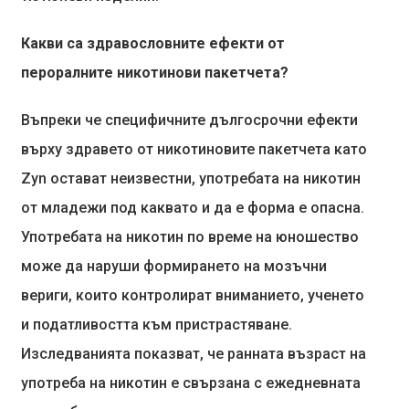
Какви са здравословните ефекти от
пероралните никотинови пакетчета?
Въпреки че специфичните дългосрочни ефекти
върху здравето от никотиновите пакетчета като
Zyn остават неизвестни, употребата на никотин
от младежи под каквато и да е форма е опасна.
Употребата на никотин по време на юношество
може да наруши формирането на мозъчни
вериги, които контролират вниманието, ученето
и податливостта към пристрастяване.
Изследванията показват, че ранната възраст на
употреба на никотин е свързана с ежедневната