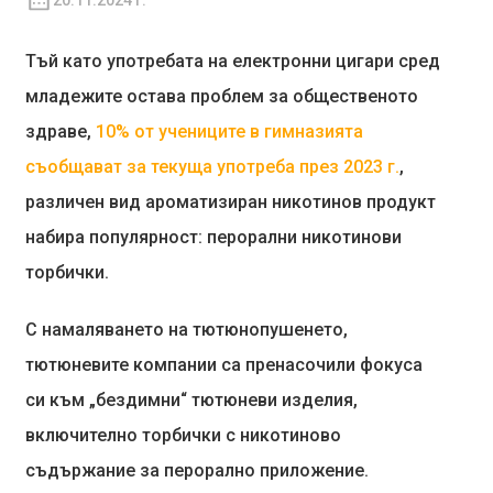
20.11.2024 г.
Тъй като употребата на електронни цигари сред
младежите остава проблем за общественото
здраве,
10% от учениците в гимназията
съобщават за текуща употреба през 2023 г.
,
различен вид ароматизиран никотинов продукт
набира популярност: перорални никотинови
торбички.
С намаляването на тютюнопушенето,
тютюневите компании са пренасочили фокуса
си към „бездимни“ тютюневи изделия,
включително торбички с никотиново
съдържание за перорално приложение.