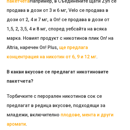
пакетчета
Например, в Съединените щати Zyn се
продава в дози от 3 и 6 мг, Velo се продава в
дози от 2, 4 и 7 мг, а On! се продава в дози от
1,5, 2, 3,5, 4 и 8 мг, според уебсайта на всяка
марка. Новият продукт с никотинов плик On! на
Altria, наречен On! Plus,
ще предлага
концентрация на никотин от 6, 9 и 12 мг
.
В какви вкусове се предлагат никотиновите
пакетчета?
Торбичките с перорален никотинов сок се
предлагат в редица вкусове, подходящи за
младежи, включително
плодове, мента и други
аромати
.