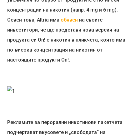
концентрации на никотин (напр. 4 mg и 6 mg).
Освен това, Altria има
обявен
на своите
инвеститори, че ще представи нова версия на
продукта си On! с никотин в пликчета, която има
по-висока концентрация на никотин от
настоящите продукти On!.
Рекламите за перорални никотинови пакетчета
подчертават вкусовете и „свободата“ на