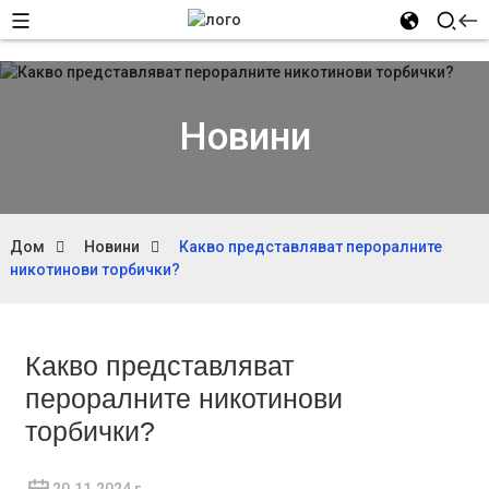
Новини
Дом
Новини
Какво представляват пероралните
никотинови торбички?
Какво представляват
пероралните никотинови
торбички?