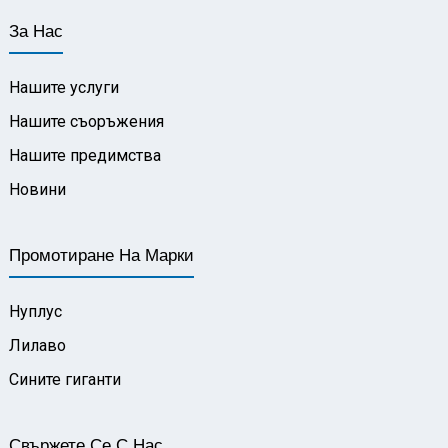
За Нас
Нашите услуги
Нашите съоръжения
Нашите предимства
Новини
Промотиране На Марки
Нуплус
Лилаво
Сините гиганти
Свържете Се С Нас