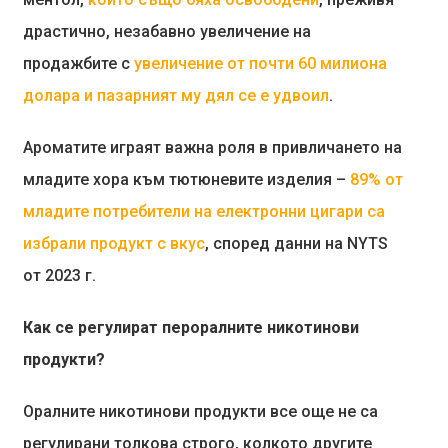
драстично, незабавно увеличение на
продажбите с
увеличение от почти 60 милиона
долара и пазарният му дял се е удвоил
.
Ароматите играят важна роля в привличането на
младите хора към тютюневите изделия –
89% от
младите потребители на електронни цигари са
избрали продукт с вкус
, според данни на NYTS
от 2023 г.
Как се регулират пероралните никотинови
продукти?
Оралните никотинови продукти все още не са
регулирани толкова строго, колкото другите