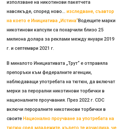
използване на никотинови пакетчета
навсякъде, според ново...
изследване, съавтор
на което е Инициатива „Истина“
Водещите марки
никотинови капсули са похарчили близо 25
милиона долара за реклами между януари 2019
г. и септември 2021 г.
В миналото Инициативата „Трут“ е отправяла
препоръки към федералните агенции,
наблюдаващи употребата на тютюн, да включат
мерки за перорални никотинови торбички в
националните проучвания. През 2022 г. CDC
включи пероралните никотинови торбички в
своите
Национално проучване за употребата на
тютюн сред младежите, където те изчислиха, че