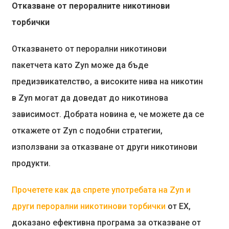
Отказване от пероралните никотинови
торбички
Отказването от перорални никотинови
пакетчета като Zyn може да бъде
предизвикателство, а високите нива на никотин
в Zyn могат да доведат до никотинова
зависимост. Добрата новина е, че можете да се
откажете от Zyn с подобни стратегии,
използвани за отказване от други никотинови
продукти.
Прочетете как да спрете употребата на Zyn и
други перорални никотинови торбички
от EX,
доказано ефективна програма за отказване от