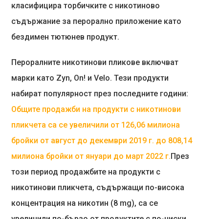
класифицира торбичките с никотиново
съдържание за перорално приложение като
бездимен тютюнев продукт.
Пероралните никотинови пликове включват
марки като Zyn, On! и Velo. Тези продукти
набират популярност през последните години:
Общите продажби на продукти с никотинови
пликчета са се увеличили от 126,06 милиона
бройки от август до декември 2019 г. до 808,14
милиона бройки от януари до март 2022 г.
През
този период продажбите на продукти с
никотинови пликчета, съдържащи по-висока
концентрация на никотин (8 mg), са се
увеличили по-бързо от продуктите с по-ниски