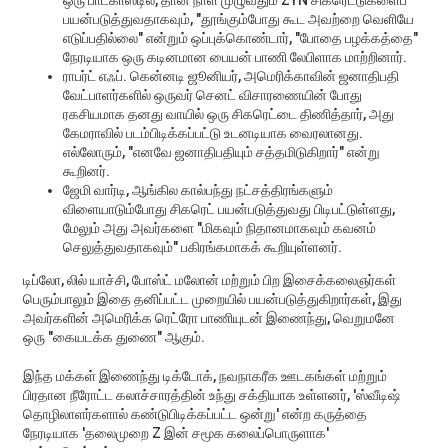
ஒரு பாட்காஸ்டில், தான் நாள் முழுவதும் ZYN சிகரெட்டுகளைப்
பயன்படுத்துவதாகவும், "தூங்கும்போது கூட அவற்றை வெளியே
எடுப்பதில்லை" என்றும் ஒப்புக்கொண்டார், "போதை பழக்கத்தை"
நேரடியாக ஒரு கடினமான பையன் பாணி லேபிளாக மாற்றினார்.
ராபர்ட் எஃப். கென்னடி ஜூனியர், அமெரிக்காவின் ஜனாதிபதி
வேட்பாளர்களில் ஒருவர் செனட் விசாரணையின் போது
ரகசியமாக தனது வாயில் ஒரு சிகரெட்டை திணித்தார், அது
கேமராவில் படம்பிடிக்கப்பட்டு உடனடியாக வைரலானது.
எல்லோரும், "எனவே ஜனாதிபதியும் சத்தமிடுகிறார்" என்று
கூறினர்.
ஜேமி வார்டி, ஆங்கில கால்பந்து நட்சத்திரங்களும்
விளையாடும்போது சிகரெட் பயன்படுத்துவது பிடிபட்டுள்ளது,
மேலும் அது அவர்களை "மிகவும் நிதானமாகவும் கவனம்
செலுத்துவதாகவும்" பகிரங்கமாகக் கூறியுள்ளனர்.
டிப்லோ, லில் யாச்சி, போஸ்ட் மலோன் மற்றும் பிற இசைக்கலைஞர்கள்
பெரும்பாலும் இதை தனிப்பட்ட முறையில் பயன்படுத்துகிறார்கள், இது
அவர்களின் அமெரிக்க ரெட்ரோ பாணியுடன் இணைந்து, வெறுமனே
ஒரு "கையடக்க துணை" ஆகும்.
இந்த மக்கள் இணைந்து டிக்டோக், நவநாகரீக ஊடகங்கள் மற்றும்
பிரதான நீரோட்ட கலாச்சாரத்தின் உந்து சக்தியாக உள்ளனர், 'ஸ்வீடிஷ்
தொழிலாளர்களால் கண்டுபிடிக்கப்பட்ட ஒன்று' என்ற கருத்தை
நேரடியாக 'தலைமுறை Z இன் சமூக கலைப்பொருளாக'