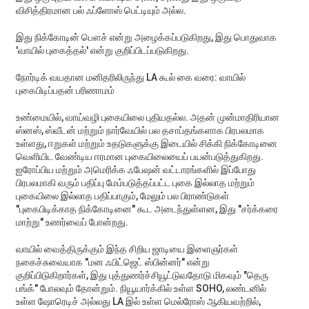
விசித்திரமான பல் ஃப்ளோஸ் பெட்டியும் அல்ல.
இது நிக்கோடின் பௌச் என்று அழைக்கப்படுகிறது, இது பொதுவாக
'வாயில் புகைத்தல்' என்று குறிப்பிடப்படுகிறது.
நோர்டிக் வயதான மனிதரிலிருந்து LA கூல் கை வரை: வாயில்
புகைபிடிப்பதன் பரிணாமம்
உண்மையில், வாய்வழி புகையிலை புதியதல்ல. அதன் முன்மாதிரியான
ஸ்னஸ், ஸ்வீடன் மற்றும் நார்வேயில் பல தசாப்தங்களாக பிரபலமாக
உள்ளது, ஈறுகள் மற்றும் உதடுகளுக்கு இடையில் சிக்கி நிக்கோடினை
வெளியிட வேண்டிய ஈரமான புகையிலையைப் பயன்படுத்துகிறது.
ஐரோப்பிய மற்றும் அமெரிக்க ஃபேஷன் வட்டாரங்களில் இப்போது
பிரபலமாகி வரும் பதிப்பு மேம்படுத்தப்பட்ட புகை இல்லாத மற்றும்
புகையிலை இல்லாத பதிப்பாகும், மேலும் பல பிராண்டுகள்
"புகைபிடிக்காத நிக்கோடினை" கூட அடைந்துள்ளன, இது "சர்க்கரை
மாற்று" உணர்வைப் போன்றது.
வாயில் வைத்திருக்கும் இந்த சிறிய ஜாடியை இளைஞர்கள்
நகைச்சுவையாக "மன ஃபிட்ஜெட் ஸ்பின்னர்" என்று
குறிப்பிடுகிறார்கள், இது புத்துணர்ச்சியூட்டுவதோடு மிகவும் "தெரு
பங்க்" போலவும் தோன்றும். நியூயார்க்கில் உள்ள SOHO, லண்டனில்
உள்ள ஷோரெடிச் அல்லது LA இல் உள்ள மெல்ரோஸ் ஆகியவற்றில்,