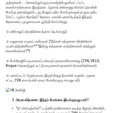
குத்தல்கள்... அனைத்தும் ஒரு காலத்தில் ஓரங்கட்டப்பட்ட
கலாச்சாரங்களாக இருந்தன. ஆனால் மின்னணு சிகரெட்டுகளின்
போக்கு குறைந்துவிட்டது, மேலும் புதிய போக்குகளுக்கு ஒரு புதிய
'கெட்ட பழக்க தோற்றம்' தேவை. வாயில் புகைபிடித்தல் இந்தத்
தேவையை முழுமையாக பூர்த்தி செய்கிறது:
☺ எரிச்சலூட்டுவதில்லை (புகை பிடிக்காது)
☺ வலுவான சமூகப் பண்புகள் ("நீங்கள் எத்தனை மில்லிகிராம்
பயன்படுத்தினீர்கள்?" "இன்று எத்தனை மாத்திரைகள் எடுத்துக்
கொண்டீர்கள்?")
☺ பேக்கேஜிங் வடிவமைப்பு மிகவும் நவநாகரீகமானது (ZYN, VELO,
Rogue அனைத்தும் கூட்டு வடிவமைப்புகளைக் கொண்டுள்ளன)
☺ புகைப்படம் அருமையாக இருக்கிறது (வாயின் சுருண்ட மூலை
உட்பட, Y2K சைபர்பங்க் வைப் போன்ற ஒரு சாயலுடன்)
பிரபல விற்பனை: இந்தப் போக்கை இயக்குவது யார்?
"தி அவெஞ்சர்ஸ்" படத்தில் தானோஸாக நடித்த ஜோஷ் ப்ரோலின்,