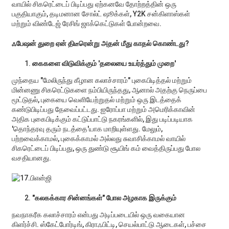
வாயில் சிகரெட்டைப் பிடிப்பது ஏற்கனவே தோற்றத்தின் ஒரு
பகுதியாகும், தடிமனான சோல்ட் ஷூக்கள், Y2K சன்கிளாஸ்கள்
மற்றும் விண்டேஜ் ரேசிங் ஜாக்கெட்டுகள் போன்றவை.
ஃபேஷன் துறை ஏன் திடீரென்று அதன் மீது காதல் கொண்டது?
கைகளை விடுவிக்கும் 'தலையை உயர்த்தும் முறை'
முந்தைய "மேலிருந்து கீழான கலாச்சாரம்" புகைபிடித்தல் மற்றும்
மின்னணு சிகரெட்டுகளை நம்பியிருந்தது, ஆனால் அதற்கு நெருப்பை
மூட்டுதல், புகையை வெளியேற்றுதல் மற்றும் ஒரு இடத்தைக்
கண்டுபிடிப்பது தேவைப்பட்டது. ஐரோப்பா மற்றும் அமெரிக்காவின்
அதிக புகைபிடிக்கும் கட்டுப்பாட்டு நகரங்களில், இது படிப்படியாக
'தொந்தரவு தரும் நடத்தை'யாக மாறியுள்ளது. மேலும்,
பற்றவைக்காமல், புகைக்காமல் அல்லது சுவாசிக்காமல் வாயில்
சிகரெட்டைப் பிடிப்பது, ஒரு துண்டு சூயிங் கம் வைத்திருப்பது போல
வசதியானது.
"கலகக்கார சின்னங்கள்" போல அழகாக இருக்கும்
நவநாகரீக கலாச்சாரம் என்பது அடிப்படையில் ஒரு வகையான
கிளர்ச்சி. ஸ்கேட்போர்டிங், கிராஃபிட்டி, செயல்பாட்டு ஆடைகள், பச்சை