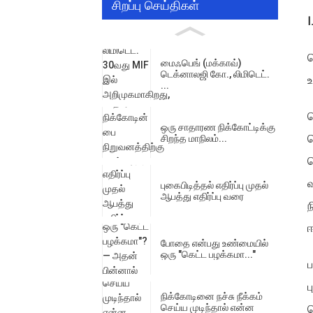
சிறப்பு செய்திகள்
Ⅰ
மைஃபெங் (மக்காவ்)
டெக்னாலஜி கோ., லிமிடெட்.
...
க
ஒரு சாதாரண நிக்கோட்டிக்கு
க
சிறந்த மாநிலம்...
வ
வ
புகைபிடித்தல் எதிர்ப்பு முதல்
ஆபத்து எதிர்ப்பு வரை
ந
ஈ
போதை என்பது உண்மையில்
ஒரு "கெட்ட பழக்கமா..."
ப
ப
நிக்கோடினை நச்சு நீக்கம்
செய்ய முடிந்தால் என்ன
க