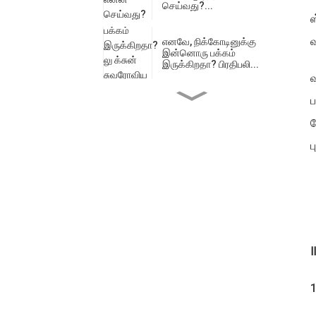
செய்வது?...
ஸ
எனவே, நிக்கோடினுக்கு
இன்னொரு பக்கம்
இருக்கிறதா? பிரதிபலி...
வ
ப
குரானா உணர்ச்சியை
எவ்வாறு பாதிக்கிறது ...
ச
ப
உலகளாவிய விதிமுறைகள்
இறுக்கம்: நிக்கோடின்...
குவாரானா பைகள்:... இன்
முக்கிய வீரர்
Ⅱ
குவாரானா: அமேசானிலிருந்து
1
ஒரு புனிதமான பரிசு