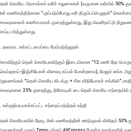
ென் கொரிய அரசாங்கம் வரிச் சலுகைகள் (வருமான வரியில் 50% குற
ின் வணிகத்திற்கான "புறப்படும்போது வரி திரும்பப்பெறுதல்" கொள்
ெலவுகளைக் கணிசமாகக் குறைத்துள்ளது, இது வெளிநாட்டு நிறுவன
ெய்ய ஈர்த்துள்ளது.
. தளவாட உள்கட்டமைப்பை மேம்படுத்துதல்
ீனாவிற்கும் தென் கொரியாவிற்கும் இடையிலான "12 மணி நேர பொருளா
வெய்ஹாய்-இஞ்சியோன் விரைவு கப்பல் போன்றவை), மேலும் சுங்க அனு
ிறுவனங்கள் "தென் கொரிய கிடங்கு + சீன விநியோகச் சங்கிலி" மா
செலவுகளை 25% குறைத்து, நிகோடின் பை தென் கொரிய சந்தையில் 
. உள்ளூர்மயமாக்கப்பட்ட சந்தைப்படுத்தல் உத்தி
ென் கொரியாவில் நேரடி மின் வணிகத்தின் ஊடுருவல் விகிதம் 53% ஐ 
ிறுவனங்கள் மூலம் Temu மற்றும் AliExpress போன்ற தளங்களில் நுழை