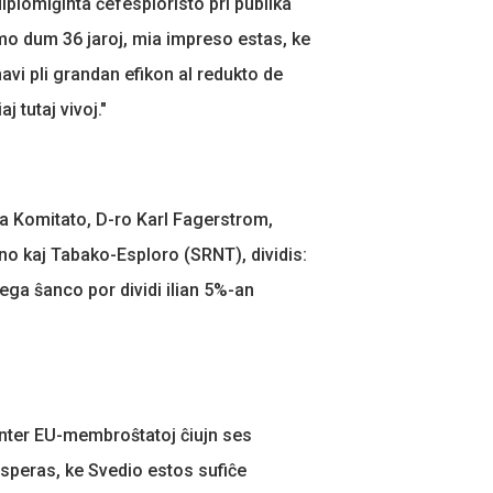
 diplomiĝinta ĉefesploristo pri publika
mo dum 36 jaroj, mia impreso estas, ke
avi pli grandan efikon al redukto de
j tutaj vivoj."
a Komitato, D-ro Karl Fagerstrom,
no kaj Tabako-Esploro (SRNT), dividis:
ga ŝanco por dividi ilian 5%-an
 inter EU-membroŝtatoj ĉiujn ses
speras, ke Svedio estos sufiĉe