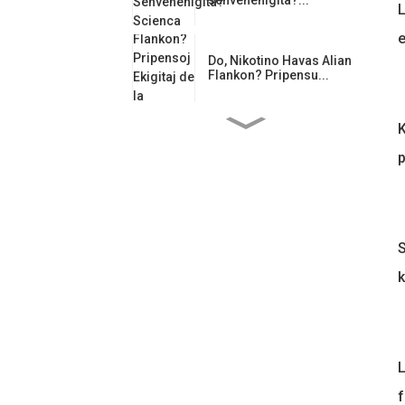
L
e
Do, Nikotino Havas Alian
Flankon? Pripensu...
K
Kiel Guarana Influas
Emociajn ...
p
Tutmondaj Regularoj
Plifortiĝas: Nikotino ...
S
k
Guarana-Saketoj: La
Kerna Ludanto en...
Gŭaranao: Sankta
L
Donaco de Amazonio
f