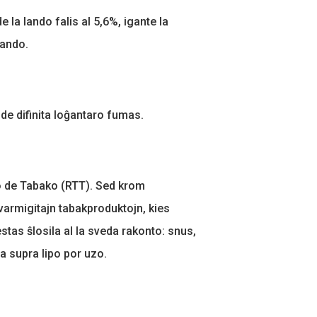
 la lando falis al 5,6%, igante la
lando.
 de difinita loĝantaro fumas.
o de Tabako (RTT). Sed krom
 varmigitajn tabakproduktojn, kies
stas ŝlosila al la sveda rakonto: snus,
a supra lipo por uzo.