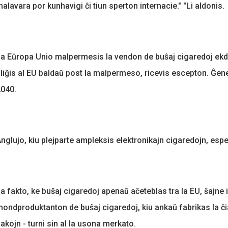
alavara por kunhavigi ĉi tiun sperton internacie." "Li aldonis.
a Eŭropa Unio malpermesis la vendon de buŝaj cigaredoj ekde l
liĝis al EU baldaŭ post la malpermeso, ricevis escepton. Ĝen
040.
nglujo, kiu plejparte ampleksis elektronikajn cigaredojn, espe
a fakto, ke buŝaj cigaredoj apenaŭ aĉeteblas tra la EU, ŝajne
ondproduktanton de buŝaj cigaredoj, kiu ankaŭ fabrikas la ĉi
akojn - turni sin al la usona merkato.