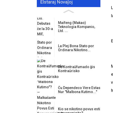
Elstaraj Novaĵoj
L
l
Maifeng (Makao)
Teknologia Kompanio,
Ltd. ...
E
La Plej Bona Stato por
Ordinara Nikotino...
M
De Kontraŭfumado ĝis
Kontraŭrisko
e
v
Ĉu Dependeco Vere Estas
h
Nur "Malbona Kutimo..."
Kio se nikotino povus esti
senvenenigita?...