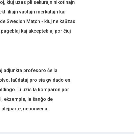
j, kiuj uzas pli sekurajn nikotinajn
ti iliajn vastajn merkatajn kaj
oj de Swedish Match - kiuj ne kaŭzas
ageblaj kaj akcepteblaj por ĉiuj
j adjunkta profesoro ĉe la
lvo, laŭdataj pro sia gvidado en
oldingo. Li uzis la komparon por
 al, ekzemple, la ŝanĝo de
j, plejparte, nebonvena.