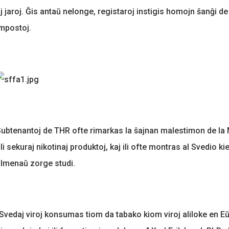
j jaroj. Ĝis antaŭ nelonge, registaroj instigis homojn ŝanĝi 
mpostoj.
ubtenantoj de THR ofte rimarkas la ŝajnan malestimon de la
li sekuraj nikotinaj produktoj, kaj ili ofte montras al Svedio 
lmenaŭ zorge studi.
Svedaj viroj konsumas tiom da tabako kiom viroj aliloke en Eŭ