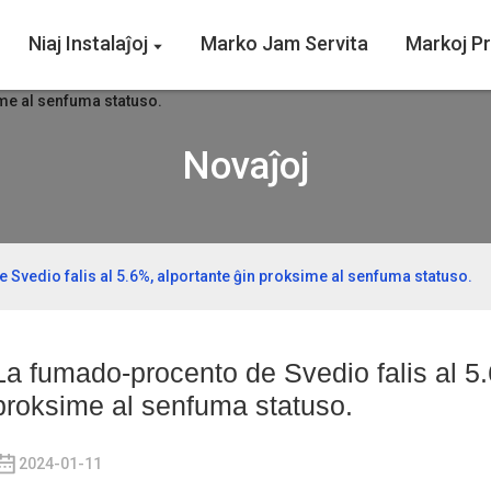
Niaj Instalaĵoj
Marko Jam Servita
Markoj P
Novaĵoj
Svedio falis al 5.6%, alportante ĝin proksime al senfuma statuso.
La fumado-procento de Svedio falis al 5.
proksime al senfuma statuso.
2024-01-11