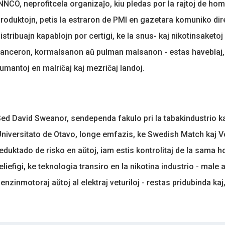
NNCO, neprofitcela organizaĵo, kiu pledas por la rajtoj de homo
roduktojn, petis la estraron de PMI en gazetara komuniko direk
istribuajn kapablojn por certigi, ke la snus- kaj nikotinsaket
anceron, kormalsanon aŭ pulman malsanon - estas haveblaj, p
umantoj en malriĉaj kaj mezriĉaj landoj.
ed David Sweanor, sendependa fakulo pri la tabakindustrio ka
niversitato de Otavo, longe emfazis, ke Swedish Match kaj Vo
eduktado de risko en aŭtoj, iam estis kontrolitaj de la sama h
eliefigi, ke teknologia transiro en la nikotina industrio - male
enzinmotoraj aŭtoj al elektraj veturiloj - restas pridubinda ka