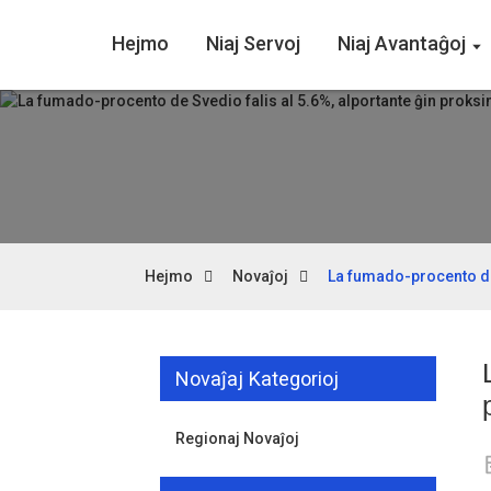
Hejmo
Niaj Servoj
Niaj Avantaĝoj
Hejmo
Novaĵoj
La fumado-procento de 
Novaĵaj Kategorioj
Regionaj Novaĵoj