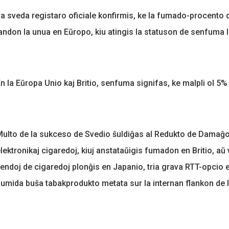
a sveda registaro oficiale konfirmis, ke la fumado-procento de
andon la unua en Eŭropo, kiu atingis la statuson de senfuma 
n la Eŭropa Unio kaj Britio, senfuma signifas, ke malpli ol 5%
ulto de la sukceso de Svedio ŝuldiĝas al Redukto de Damaĝ
lektronikaj cigaredoj, kiuj anstataŭigis fumadon en Britio, aŭ
endoj de cigaredoj plonĝis en Japanio, tria grava RTT-opcio e
umida buŝa tabakprodukto metata sur la internan flankon de l