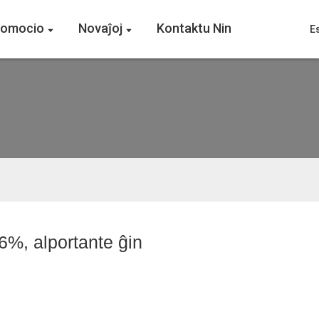
romocio
Novaĵoj
Kontaktu Nin
E
6%, alportante ĝin