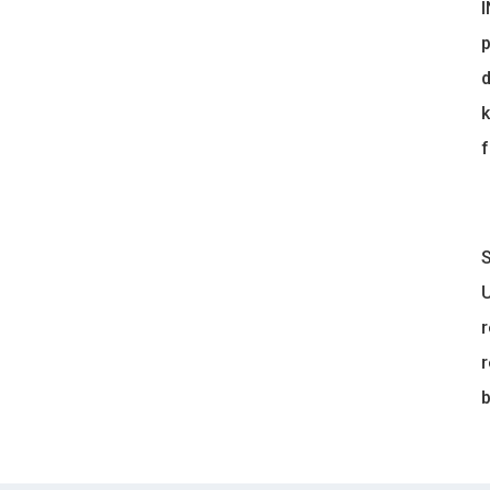
I
p
d
k
f
S
U
r
r
b