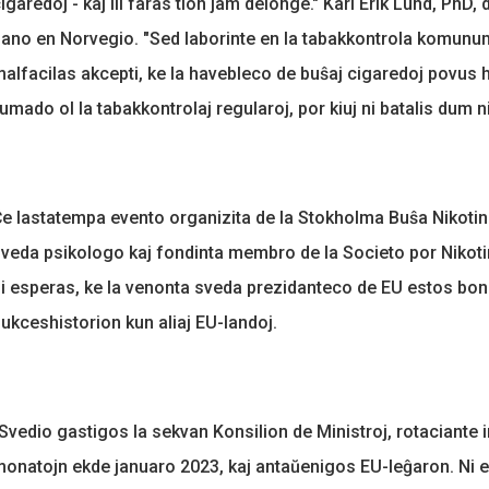
igaredoj - kaj ili faras tion jam delonge." Karl Erik Lund, PhD,
ano en Norvegio. "Sed laborinte en la tabakkontrola komunu
alfacilas akcepti, ke la havebleco de buŝaj cigaredoj povus h
umado ol la tabakkontrolaj regularoj, por kiuj ni batalis dum nia
e lastatempa evento organizita de la Stokholma Buŝa Nikotin
veda psikologo kaj fondinta membro de la Societo por Nikoti
i esperas, ke la venonta sveda prezidanteco de EU estos bone
ukceshistorion kun aliaj EU-landoj.
Svedio gastigos la sekvan Konsilion de Ministroj, rotaciante
onatojn ekde januaro 2023, kaj antaŭenigos EU-leĝaron. Ni e