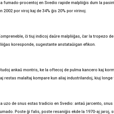
a fumado-procentoj en Svedio rapide malpliiĝis dum la pasin
n 2002 por viroj kaj de 34% ĝis 20% por virinoj.
ompreneble, ĉi tiuj indicoj daŭre malpliiĝas, ĉar la tropezo de
liiĝas koresponde, sugestante anstataŭigan efikon.
tudoj ankaŭ montris, ke la oftecoj de pulma kancero kaj kormal
aj restas malaltaj kompare kun aliaj industrilandoj, kiuj longe
a uzo de snus estas tradicio en Svedio: antaŭ jarcento, snus e
umado. Poste ĝi falis, poste resaniĝis ekde la 1970-aj jaroj