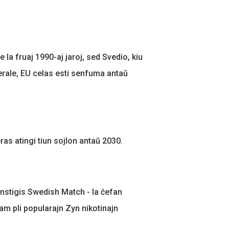
a fruaj 1990-aj jaroj, sed Svedio, kiu
erale, EU celas esti senfuma antaŭ
ras atingi tiun sojlon antaŭ 2030.
 instigis Swedish Match - la ĉefan
am pli popularajn Zyn nikotinajn