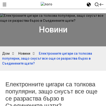
Новини
Дом
Новини
Електронните цигари са толкова
популярни, защо снусът все още се разраства бързо в
Съединените щати?
Електронните цигари са толкова
популярни, защо снусът все още
се разраства бързо в
Съединените щати?