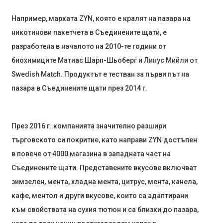
Например, марката ZYN, която е кралят на пазара на
никотинови пакетчета в Съединените щати, е
разработена в началото на 2010-те години от
биохимиците Матиас Шарп-Шьоберг и Линус Мийли от
Swedish Match. Продуктът е тестван за първи път на
пазара в Съединените щати през 2014 г.
През 2016 г. компанията значително разшири
търговското си покритие, като направи ZYN достъпен
в повече от 4000 магазина в западната част на
Съединените щати. Представените вкусове включват
зимзелен, мента, хладна мента, цитрус, мента, канела,
кафе, ментол и други вкусове, които са адаптирани
към свойствата на сухия тютюн и са близки до пазара,