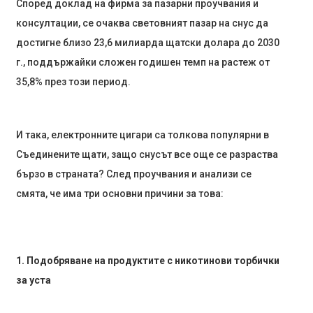
Според доклад на фирма за пазарни проучвания и
консултации, се очаква световният пазар на снус да
достигне близо 23,6 милиарда щатски долара до 2030
г., поддържайки сложен годишен темп на растеж от
35,8% през този период.
И така, електронните цигари са толкова популярни в
Съединените щати, защо снусът все още се разраства
бързо в страната? След проучвания и анализи се
смята, че има три основни причини за това:
1. Подобряване на продуктите с никотинови торбички
за уста