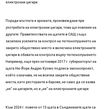
електронни цигари.
Поради мъглата и аромата, произвеждани при
употребата на електронни цигари, това ще повлияе на
другите. Правителствата на щатите в САЩ също
засилиха усилията за контрол на тютюнопушенето на
закрито обществено място и включиха електронните
цигари в обхвата на контрола върху тютюнопушенето.
Например, още през октомври 2017 г. губернаторът на
щата Ню Йорк Андрю Куомо подписа законопроект,
който означава, че на всички закрити обществени
места, като ресторанти и барове, не само да се казва
„не“ на цигарите, но и „не“ на електронните цигари.
Към 2024 г. повече от 15 щата в Съединените щати са