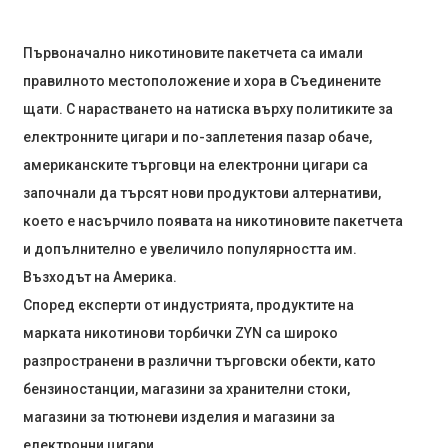
Първоначално никотиновите пакетчета са имали
правилното местоположение и хора в Съединените
щати. С нарастването на натиска върху политиките за
електронните цигари и по-заплетения пазар обаче,
американските търговци на електронни цигари са
започнали да търсят нови продуктови алтернативи,
което е насърчило появата на никотиновите пакетчета
и допълнително е увеличило популярността им.
Възходът на Америка.
Според експерти от индустрията, продуктите на
марката никотинови торбички ZYN са широко
разпространени в различни търговски обекти, като
бензиностанции, магазини за хранителни стоки,
магазини за тютюневи изделия и магазини за
електронни цигари.