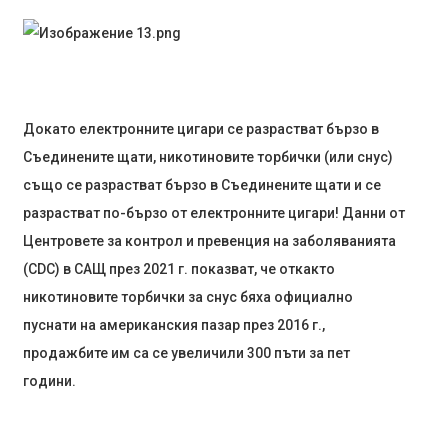
Докато електронните цигари се разрастват бързо в
Съединените щати, никотиновите торбички (или снус)
също се разрастват бързо в Съединените щати и се
разрастват по-бързо от електронните цигари! Данни от
Центровете за контрол и превенция на заболяванията
(CDC) в САЩ през 2021 г. показват, че откакто
никотиновите торбички за снус бяха официално
пуснати на американския пазар през 2016 г.,
продажбите им са се увеличили 300 пъти за пет
години.