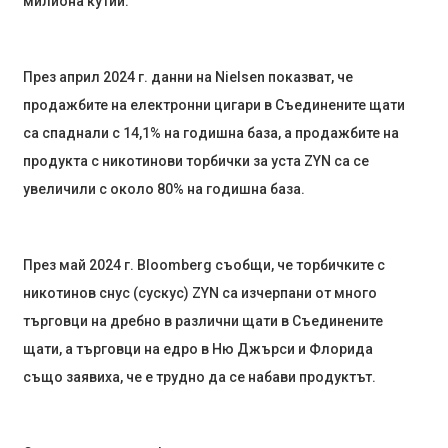
милиона кутии.
През април 2024 г. данни на Nielsen показват, че
продажбите на електронни цигари в Съединените щати
са спаднали с 14,1% на годишна база, а продажбите на
продукта с никотинови торбички за уста ZYN са се
увеличили с около 80% на годишна база.
През май 2024 г. Bloomberg съобщи, че торбичките с
никотинов снус (сускус) ZYN са изчерпани от много
търговци на дребно в различни щати в Съединените
щати, а търговци на едро в Ню Джърси и Флорида
също заявиха, че е трудно да се набави продуктът.