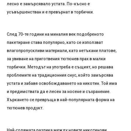
лесно е замърсявало устата. По-късно е
усъвършенстван и е превърнат в торбички.
След 70-те години на миналия век подобреното
пакетиране става популярно, като се използват
влагопропускливи материали, като нетъкани платове,
за увиване на приготвения тютюнев прах в малки
торбички. Методът на употреба е същият, но решава
проблемите на традиционния снус, който замърсява
устата и забавя освобождаването на никотин. Той има
и предимствата да е лесен за носене и съхранение.
Хъркането се превръща в най-популярната форма на
тютюнев продукт.
Най-голямата разлика между новите никотинови