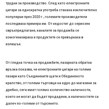
трудни за производство. След като електронните
цигари за еднократна употреба станаха изключително
популярни през 2020 г., големите производители
последваха примера им. От недостиг до сериозен
свръхпредлагане, каналите за продажба се
хомогенизираха и продуктите се превърнаха в
излишък.
От гледна точка на продажбите, пазарната обратна
връзка показва, че електронните цигари на големи
пазари като Съединените щати и Обединеното
кралство, от големи търговци на едро до магазини за
дребно, сега имат голямо количество наличности,
които не могат да бъдат продадени, а наличностите са
далеч по-големи от търсенето.