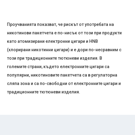
Проучванията показват, че рискът от употребата на
никотинови пакетчета е по-нисък от този при продукти
като атомизирани електронни цигари и HNB
(хлорирани никотинни цигари) и е дори по-несравним с
този при традиционните тютюневи изделия. В
големите страни, където електронните цигари са
популярни, никотиновите пакетчета са в регулаторна
сляпа зона и са по-свободни от електронните цигари и
традиционните тютюневи изделия.