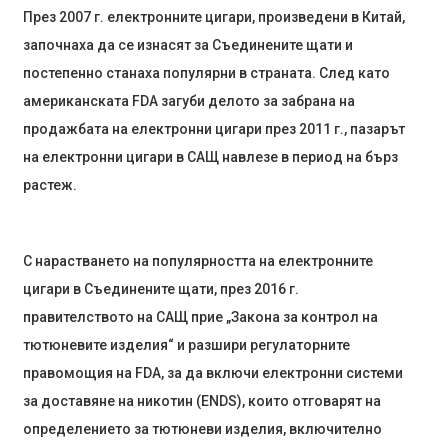
През 2007 г. електронните цигари, произведени в Китай,
започнаха да се изнасят за Съединените щати и
постепенно станаха популярни в страната. След като
американската FDA загуби делото за забрана на
продажбата на електронни цигари през 2011 г., пазарът
на електронни цигари в САЩ навлезе в период на бърз
растеж.
С нарастването на популярността на електронните
цигари в Съединените щати, през 2016 г.
правителството на САЩ прие „Закона за контрол на
тютюневите изделия“ и разшири регулаторните
правомощия на FDA, за да включи електронни системи
за доставяне на никотин (ENDS), които отговарят на
определението за тютюневи изделия, включително