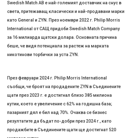
Swedish Match AB е най-големият доставчик на снус в
света, притежаващ класически и най-продавани марки
като General и ZYN. През ноември 2022 г. Philip Morris
International от САЩ придоби Swedish Match Company
за 16 милиарда щатски долара. Основната причина
беше, че видя потенциала за растеж на марката
никотинови торбички за уста ZYN.
През февруари 2024 г. Philip Morris International
съобщи, че броят на продадените ZYN в Съединените
щати през 2023 г. е достигнал близо 385 милиона
кутии, което е увеличение с 62% на годишна база;
пазарният дял е бил над 70%. Очаква се бизнес
резултатите да бъдат по-добри през 2024 г., като
продажбите в Съединените щати ще достигнат 520