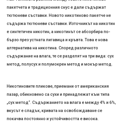
пакетчета и традиционния снус е дали съдържат
тютюневи съставки. Новото никотиново пакетче не
съдържа тютюневи съставки. Източникът на никотин
е синтетичен никотин, а никотинът се абсорбира по-
бързо през устната лигавица и кръвта. Това е нова
алтернатива на никотина. Според различното
съдържание на влага, те се разделят на три вида: сух
метод, полусух и полумокрен метод и мокър метод.
Никотиновите пликове, приемани от американския
пазар, обикновено са сухи и принадлежат към типа
„сух метод“. Съдържанието на влага е между 4% и 6%,
вкусът е сладък, кривата на освобождаване се
покачва постоянно и устойчивостта е висока.