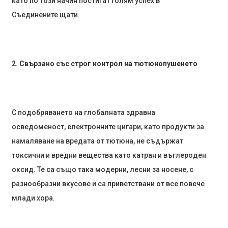
като по този начин постигат голям успех в
Съединените щати.
2. Свързано със строг контрол на тютюнопушенето
С подобряването на глобалната здравна
осведоменост, електронните цигари, като продукти за
намаляване на вредата от тютюна, не съдържат
токсични и вредни вещества като катран и въглероден
оксид. Те са също така модерни, лесни за носене, с
разнообразни вкусове и са приветствани от все повече
млади хора.