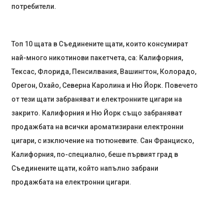
потребители.
Топ 10 щата в Съединените щати, които консумират
най-много никотинови пакетчета, са: Калифорния,
Тексас, Флорида, Пенсилвания, Вашингтон, Колорадо,
Орегон, Охайо, Северна Каролина и Ню Йорк. Повечето
от тези щати забраняват и електронните цигари на
закрито. Калифорния и Ню Йорк също забраняват
продажбата на всички ароматизирани електронни
цигари, с изключение на тютюневите. Сан Франциско,
Калифорния, по-специално, беше първият град в
Съединените щати, който напълно забрани
продажбата на електронни цигари.