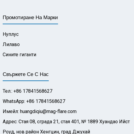
Промотиране На Марки
Нуплус
Лилаво
Сините гиганти
Свържете Се С Нас
Тел.: +86 17841568627
WhatsApp: +86 17841568627
Имейл: huangdiqiu@mag-flare.com
Адрес: Стая 08, сграда 21, стая 401, № 1889 Хуандао Ийст
Роуд, нов район Хенгцин, град Джухай