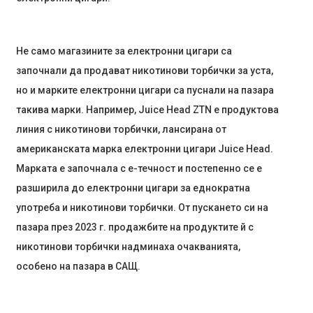
Не само магазините за електронни цигари са
започнали да продават никотинови торбички за уста,
но и марките електронни цигари са пуснали на пазара
такива марки. Например, Juice Head ZTN е продуктова
линия с никотинови торбички, лансирана от
американската марка електронни цигари Juice Head.
Марката е започнала с е-течност и постепенно се е
разширила до електронни цигари за еднократна
употреба и никотинови торбички. От пускането си на
пазара през 2023 г. продажбите на продуктите й с
никотинови торбички надминаха очакванията,
особено на пазара в САЩ.