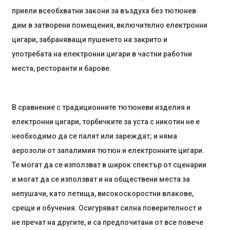
приели всеобхватни закони за въздуха без тютюнев
дим в затворени помещения, включително електронни
цигари, забраняващи пушенето на закрито и
употребата на електронни цигари в частни работни
места, ресторанти и барове.
В сравнение с традиционните тютюневи изделия и
електронни цигари, торбичките за уста с никотин не е
необходимо да се палят или зареждат; и няма
аерозоли от запалимия тютюн и електронните цигари.
Те могат да се използват в широк спектър от сценарии
и могат да се използват и на обществени места за
непушачи, като летища, високоскоростни влакове,
срещи и обучения. Осигуряват силна поверителност и
не пречат на другите, и са предпочитани от все повече