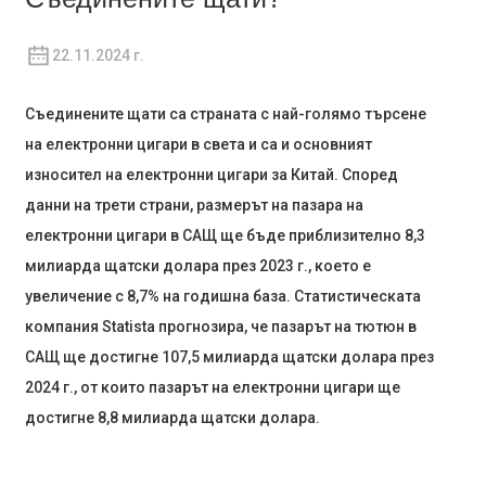
22.11.2024 г.
Съединените щати са страната с най-голямо търсене
на електронни цигари в света и са и основният
износител на електронни цигари за Китай. Според
данни на трети страни, размерът на пазара на
електронни цигари в САЩ ще бъде приблизително 8,3
милиарда щатски долара през 2023 г., което е
увеличение с 8,7% на годишна база. Статистическата
компания Statista прогнозира, че пазарът на тютюн в
САЩ ще достигне 107,5 милиарда щатски долара през
2024 г., от които пазарът на електронни цигари ще
достигне 8,8 милиарда щатски долара.