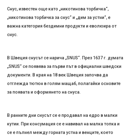
Снус, известен още като „никотинова торбичка“,
„никотинова торбичка за снус“ и „дим за устни“, е
важна категория бездимни продукти и еволюира от
снус.
В Швеция снусът се нарича „SNUS“. През 1637 г. думата
„SNUS“ се появява за първи път в официални шведски
документи. В края на 18 век Швеция започва да
отглежда тютюн в голям мащаб, полагайки основите
за появата и оформянето на снуса.
В ранните дни снусът се е продавал на едро в малки
кутии. При консумация се е навивал на малка топка и
се е пълнел между горната устна и венците, което